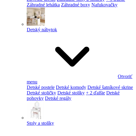
Záhradné lehátka
Záhradné boxy
Nafukovačky
Detský nábytok
Otvoriť
menu
Detské postele
Detské komody
Detské šatníkové skrine
Detské stoličky
Detské stolíky
+ 2 ďalšie
Detské
pohovky
Detské regály
Stoly a stolíky