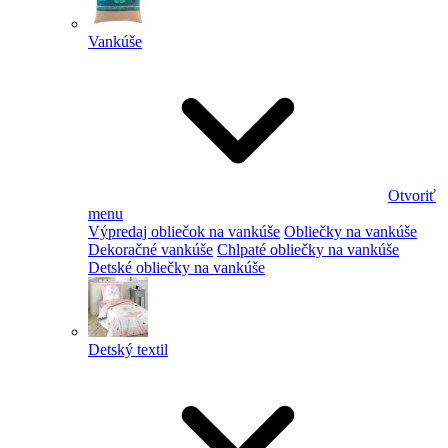
Vankúše
Otvoriť
menu
Výpredaj obliečok na vankúše
Obliečky na vankúše
Dekoračné vankúše
Chlpaté obliečky na vankúše
Detské obliečky na vankúše
Detský textil