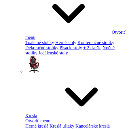
Otvoriť
menu
Toaletné stolíky
Herné stoly
Konferenčné stolíky
Dekoračné stolíky
Písacie stoly
+ 2 ďalšie
Nočné
stolíky
Jedálenské stoly
Kreslá
Otvoriť menu
Herné kreslá
Kreslá ušiaky
Kancelárske kreslá