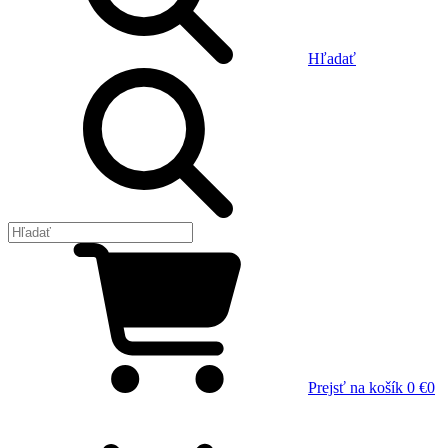
Hľadať
Prejsť na košík
0 €
0