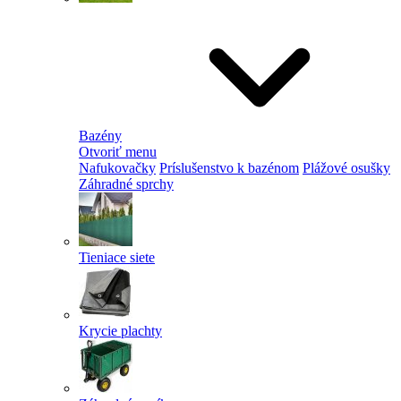
Bazény
Otvoriť menu
Nafukovačky
Príslušenstvo k bazénom
Plážové osušky
Záhradné sprchy
Tieniace siete
Krycie plachty