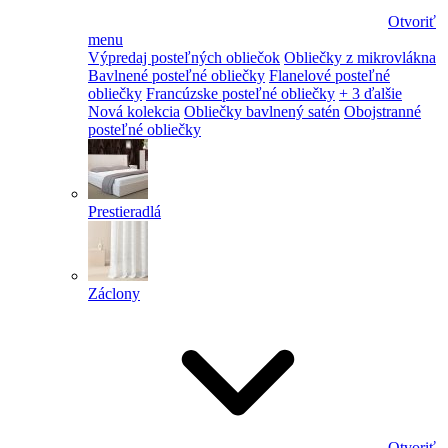
Otvoriť
menu
Výpredaj posteľných obliečok
Obliečky z mikrovlákna
Bavlnené posteľné obliečky
Flanelové posteľné
obliečky
Francúzske posteľné obliečky
+ 3 ďalšie
Nová kolekcia
Obliečky bavlnený satén
Obojstranné
posteľné obliečky
Prestieradlá
Záclony
Otvoriť