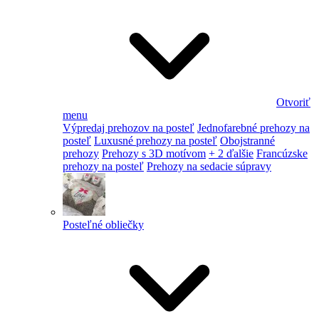
Otvoriť
menu
Výpredaj prehozov na posteľ
Jednofarebné prehozy na
posteľ
Luxusné prehozy na posteľ
Obojstranné
prehozy
Prehozy s 3D motívom
+ 2 ďalšie
Francúzske
prehozy na posteľ
Prehozy na sedacie súpravy
Posteľné obliečky