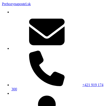
Prehozynapostel.sk
+421 919 174
300