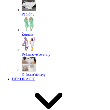
Paplóny
Župany
Pyžamové overaly
Dekoračné sety
DEKORÁCIE