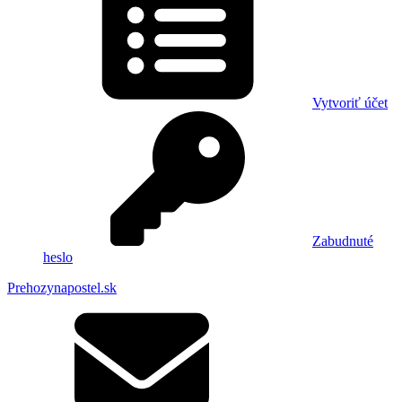
Vytvoriť účet
Zabudnuté
heslo
Prehozynapostel.sk