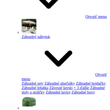
Otvoriť menu
Záhradný nábytok
Otvoriť
menu
Záhradné sety
Záhradné slnečníky
Záhradné hojdačky
Záhradné lehátka
Závesné kreslo
+ 3 ďalšie
Záhradné
stoly a stoličky
Záhradné lavice
Záhradné boxy