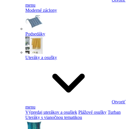
menu
Moderné záclony
Podsedáky
Uteráky a osušky
Otvoriť
menu
Výpredaj uterákov a osušiek
Plážové osušky
Turban
Uteráky s vianočnou tematikou