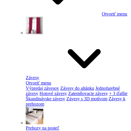
Otvoriť menu
Závesy
Otvoriť menu
Výpredaj závesov
Závesy do altánku
Jednofarebné
závesy
Hotové závesy
Zatemňovacie závesy
+ 3 ďalšie
Škandinávske závesy
Závesy s 3D motívom
Závesy k
prehozom
Prehozy na posteľ