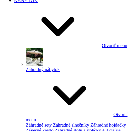
NÁBYTOK
Otvoriť menu
Záhradný nábytok
Otvoriť
menu
Záhradné sety
Záhradné slnečníky
Záhradné hojdačky
Závesné kreslo
Záhradné stoly a stoličky
+ 3 ďalšie