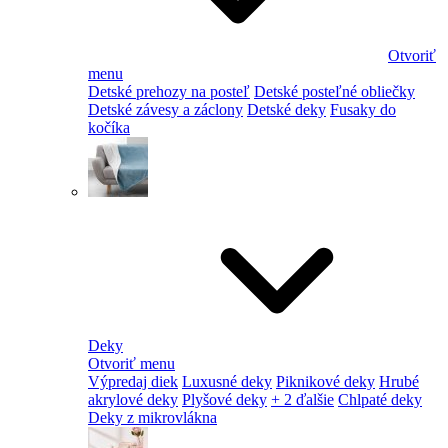
Otvoriť
menu
Detské prehozy na posteľ
Detské posteľné obliečky
Detské závesy a záclony
Detské deky
Fusaky do
kočíka
Deky
Otvoriť menu
Výpredaj diek
Luxusné deky
Piknikové deky
Hrubé
akrylové deky
Plyšové deky
+ 2 ďalšie
Chlpaté deky
Deky z mikrovlákna