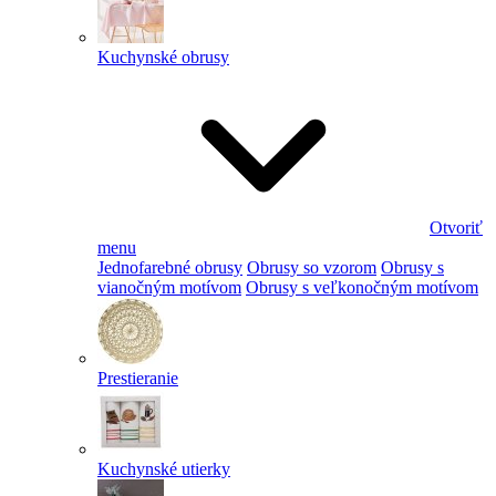
Kuchynské obrusy
Otvoriť
menu
Jednofarebné obrusy
Obrusy so vzorom
Obrusy s
vianočným motívom
Obrusy s veľkonočným motívom
Prestieranie
Kuchynské utierky