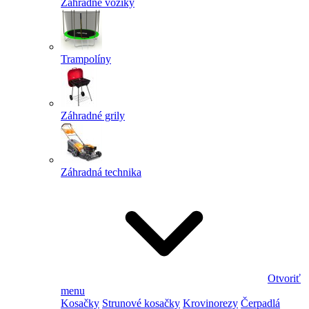
Záhradné vozíky
Trampolíny
Záhradné grily
Záhradná technika
Otvoriť
menu
Kosačky
Strunové kosačky
Krovinorezy
Čerpadlá