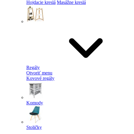
Hojdacie kreslá
Masážne kreslá
Regály
Otvoriť menu
Kovové regály
Komody
Stoličky