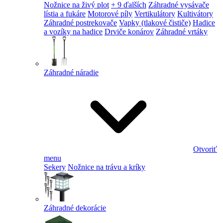
Nožnice na živý plot
+ 9 ďalších
Záhradné vysávače
lístia a fukáre
Motorové píly
Vertikulátory
Kultivátory
Záhradné postrekovače
Vapky (tlakové čističe)
Hadice
a vozíky na hadice
Drviče konárov
Záhradné vrtáky
Záhradné náradie
Otvoriť
menu
Sekery
Nožnice na trávu a kríky
Záhradné dekorácie