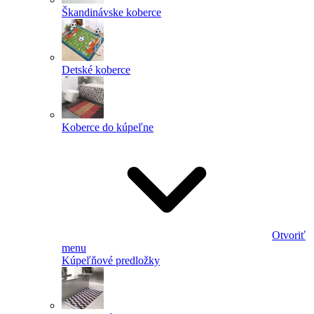
Škandinávske koberce
Detské koberce
Koberce do kúpeľne
Otvoriť
menu
Kúpeľňové predložky