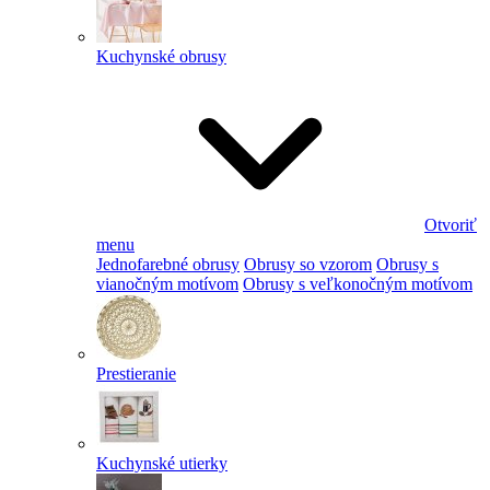
Kuchynské obrusy
Otvoriť
menu
Jednofarebné obrusy
Obrusy so vzorom
Obrusy s
vianočným motívom
Obrusy s veľkonočným motívom
Prestieranie
Kuchynské utierky