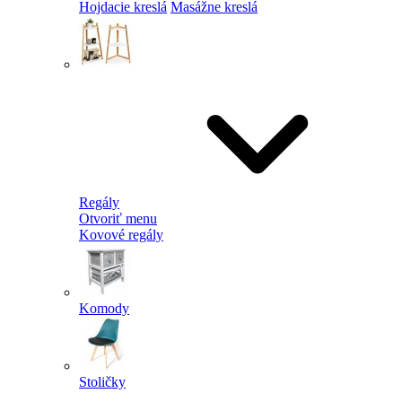
Hojdacie kreslá
Masážne kreslá
Regály
Otvoriť menu
Kovové regály
Komody
Stoličky