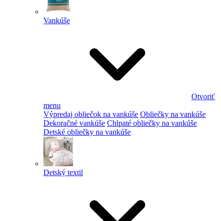
Vankúše
Otvoriť
menu
Výpredaj obliečok na vankúše
Obliečky na vankúše
Dekoračné vankúše
Chlpaté obliečky na vankúše
Detské obliečky na vankúše
Detský textil