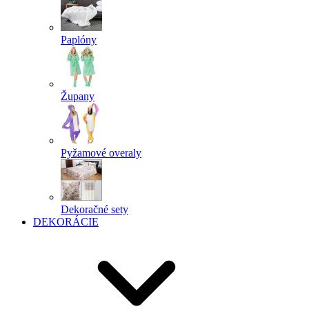
Paplóny
Župany
Pyžamové overaly
Dekoračné sety
DEKORÁCIE