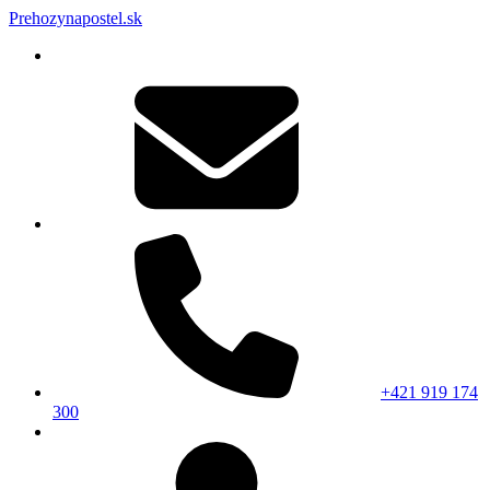
Prehozynapostel.sk
+421 919 174
300