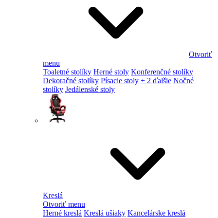
Otvoriť
menu
Toaletné stolíky
Herné stoly
Konferenčné stolíky
Dekoračné stolíky
Písacie stoly
+ 2 ďalšie
Nočné
stolíky
Jedálenské stoly
Kreslá
Otvoriť menu
Herné kreslá
Kreslá ušiaky
Kancelárske kreslá