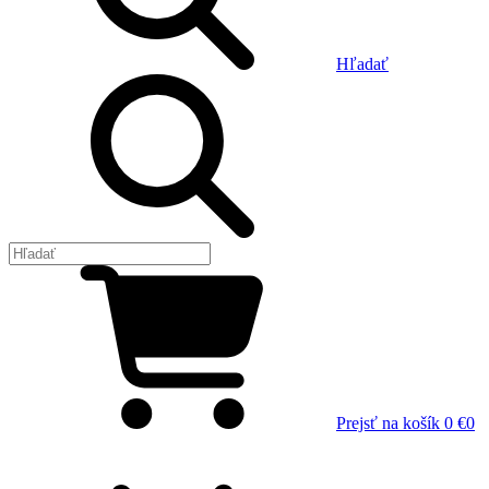
Hľadať
Prejsť na košík
0 €
0