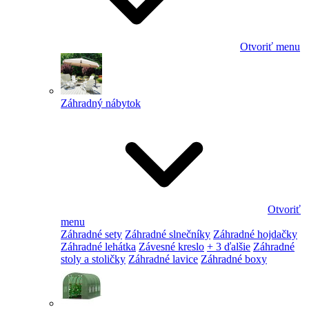
Otvoriť menu
Záhradný nábytok
Otvoriť
menu
Záhradné sety
Záhradné slnečníky
Záhradné hojdačky
Záhradné lehátka
Závesné kreslo
+ 3 ďalšie
Záhradné
stoly a stoličky
Záhradné lavice
Záhradné boxy