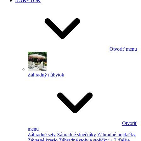
NÁBYTOK
Otvoriť menu
Záhradný nábytok
Otvoriť
menu
Záhradné sety
Záhradné slnečníky
Záhradné hojdačky
Závesné kreslo
Záhradné stoly a stoličky
+ 3 ďalšie