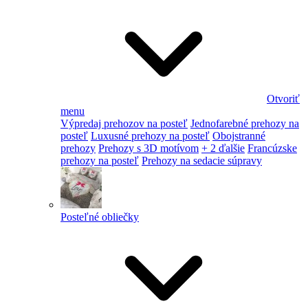
Otvoriť
menu
Výpredaj prehozov na posteľ
Jednofarebné prehozy na
posteľ
Luxusné prehozy na posteľ
Obojstranné
prehozy
Prehozy s 3D motívom
+ 2 ďalšie
Francúzske
prehozy na posteľ
Prehozy na sedacie súpravy
Posteľné obliečky