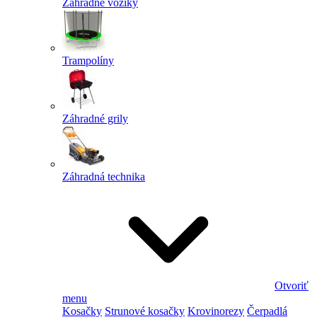
Záhradné vozíky
Trampolíny
Záhradné grily
Záhradná technika
Otvoriť
menu
Kosačky
Strunové kosačky
Krovinorezy
Čerpadlá