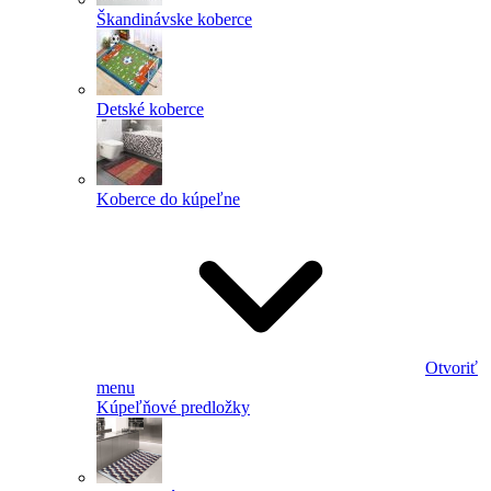
Škandinávske koberce
Detské koberce
Koberce do kúpeľne
Otvoriť
menu
Kúpeľňové predložky