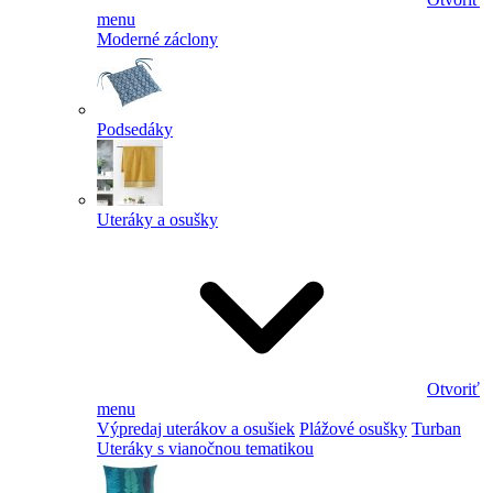
menu
Moderné záclony
Podsedáky
Uteráky a osušky
Otvoriť
menu
Výpredaj uterákov a osušiek
Plážové osušky
Turban
Uteráky s vianočnou tematikou