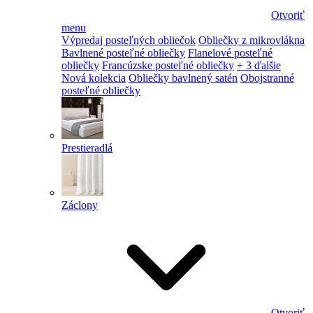
Otvoriť
menu
Výpredaj posteľných obliečok
Obliečky z mikrovlákna
Bavlnené posteľné obliečky
Flanelové posteľné
obliečky
Francúzske posteľné obliečky
+ 3 ďalšie
Nová kolekcia
Obliečky bavlnený satén
Obojstranné
posteľné obliečky
Prestieradlá
Záclony
Otvoriť