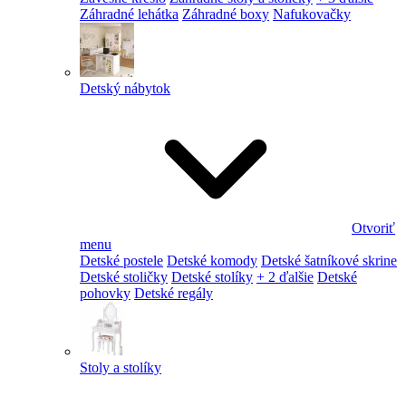
Záhradné lehátka
Záhradné boxy
Nafukovačky
Detský nábytok
Otvoriť
menu
Detské postele
Detské komody
Detské šatníkové skrine
Detské stoličky
Detské stolíky
+ 2 ďalšie
Detské
pohovky
Detské regály
Stoly a stolíky