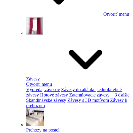
Otvoriť menu
Závesy
Otvoriť menu
Výpredaj závesov
Závesy do altánku
Jednofarebné
závesy
Hotové závesy
Zatemňovacie závesy
+ 3 ďalšie
Škandinávske závesy
Závesy s 3D motívom
Závesy k
prehozom
Prehozy na posteľ