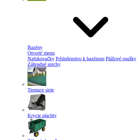
Bazény
Otvoriť menu
Nafukovačky
Príslušenstvo k bazénom
Plážové osušky
Záhradné sprchy
Tieniace siete
Krycie plachty