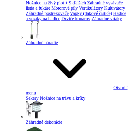
Nožnice na živý plot
+ 9 ďalších
Záhradné vysávače
lístia a fukáre
Motorové píly
Vertikulátory
Kultivátory
Záhradné postrekovače
Vapky (tlakové čističe)
Hadice
a vozíky na hadice
Drviče konárov
Záhradné vrtáky
Záhradné náradie
Otvoriť
menu
Sekery
Nožnice na trávu a kríky
Záhradné dekorácie