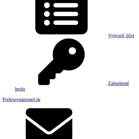
Vytvoriť účet
Zabudnuté
heslo
Prehozynapostel.sk