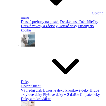
Otvoriť
menu
Detské prehozy na posteľ
Detské posteľné obliečky
Detské závesy a záclony
Detské deky
Fusaky do
kočíka
Deky
Otvoriť menu
Výpredaj diek
Luxusné deky
Piknikové deky
Hrubé
akrylové deky
Plyšové deky
+ 2 ďalšie
Chlpaté deky
Deky z mikrovlákna