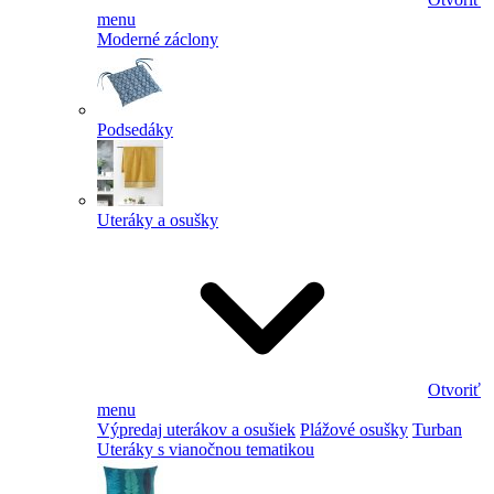
menu
Moderné záclony
Podsedáky
Uteráky a osušky
Otvoriť
menu
Výpredaj uterákov a osušiek
Plážové osušky
Turban
Uteráky s vianočnou tematikou