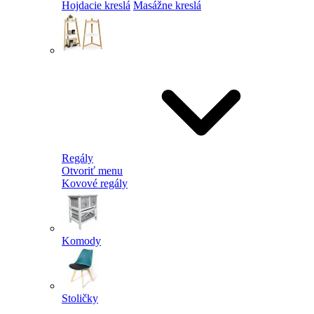
Hojdacie kreslá
Masážne kreslá
Regály
Otvoriť menu
Kovové regály
Komody
Stoličky