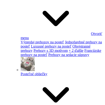
Otvoriť
menu
Výpredaj prehozov na posteľ
Jednofarebné prehozy na
posteľ
Luxusné prehozy na posteľ
Obojstranné
prehozy
Prehozy s 3D motívom
+ 2 ďalšie
Francúzske
prehozy na posteľ
Prehozy na sedacie súpravy
Posteľné obliečky