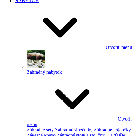
NÁBYTOK
Otvoriť menu
Záhradný nábytok
Otvoriť
menu
Záhradné sety
Záhradné slnečníky
Záhradné hojdačky
Závesné kreslo
Záhradné stoly a stoličky
+ 3 ďalšie