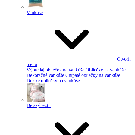
Vankúše
Otvoriť
menu
Výpredaj obliečok na vankúše
Obliečky na vankúše
Dekoračné vankúše
Chlpaté obliečky na vankúše
Detské obliečky na vankúše
Detský textil