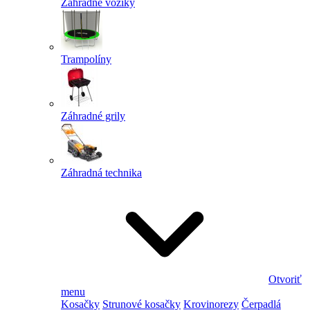
Záhradné vozíky
Trampolíny
Záhradné grily
Záhradná technika
Otvoriť
menu
Kosačky
Strunové kosačky
Krovinorezy
Čerpadlá