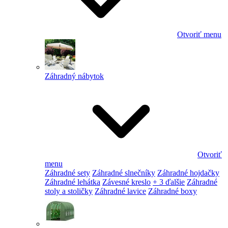
Otvoriť menu
Záhradný nábytok
Otvoriť
menu
Záhradné sety
Záhradné slnečníky
Záhradné hojdačky
Záhradné lehátka
Závesné kreslo
+ 3 ďalšie
Záhradné
stoly a stoličky
Záhradné lavice
Záhradné boxy