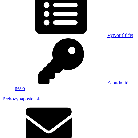
Vytvoriť účet
Zabudnuté
heslo
Prehozynapostel.sk