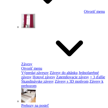
Otvoriť menu
Závesy
Otvoriť menu
Výpredaj závesov
Závesy do altánku
Jednofarebné
závesy
Hotové závesy
Zatemňovacie závesy
+ 3 ďalšie
Škandinávske závesy
Závesy s 3D motívom
Závesy k
prehozom
Prehozy na posteľ