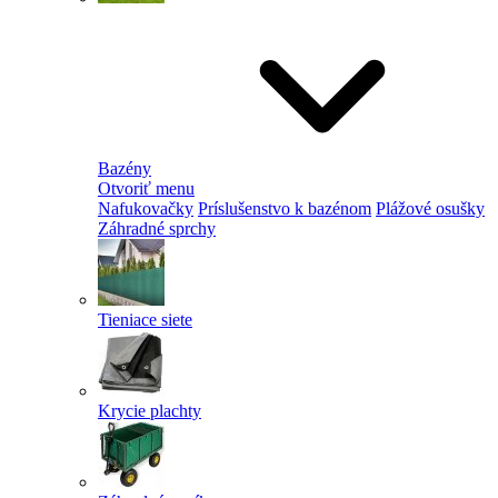
Bazény
Otvoriť menu
Nafukovačky
Príslušenstvo k bazénom
Plážové osušky
Záhradné sprchy
Tieniace siete
Krycie plachty