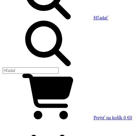
Hľadať
Prejsť na košík
0 €
0