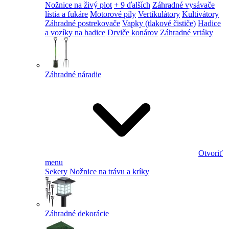
Nožnice na živý plot
+ 9 ďalších
Záhradné vysávače
lístia a fukáre
Motorové píly
Vertikulátory
Kultivátory
Záhradné postrekovače
Vapky (tlakové čističe)
Hadice
a vozíky na hadice
Drviče konárov
Záhradné vrtáky
Záhradné náradie
Otvoriť
menu
Sekery
Nožnice na trávu a kríky
Záhradné dekorácie