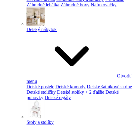
Záhradné lehátka
Záhradné boxy
Nafukovačky
Detský nábytok
Otvoriť
menu
Detské postele
Detské komody
Detské šatníkové skrine
Detské stoličky
Detské stolíky
+ 2 ďalšie
Detské
pohovky
Detské regály
Stoly a stolíky