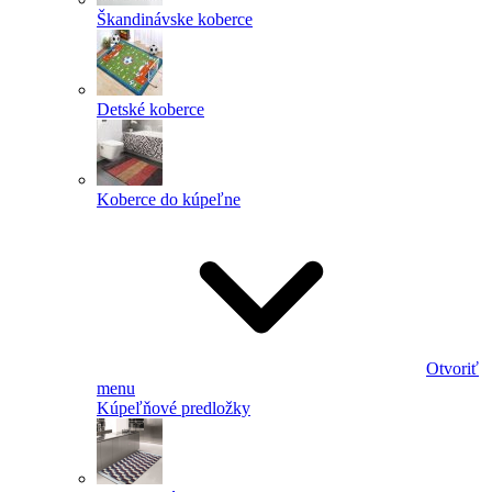
Škandinávske koberce
Detské koberce
Koberce do kúpeľne
Otvoriť
menu
Kúpeľňové predložky