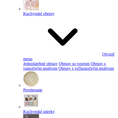
Kuchynské obrusy
Otvoriť
menu
Jednofarebné obrusy
Obrusy so vzorom
Obrusy s
vianočným motívom
Obrusy s veľkonočným motívom
Prestieranie
Kuchynské utierky