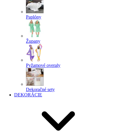
Paplóny
Župany
Pyžamové overaly
Dekoračné sety
DEKORÁCIE