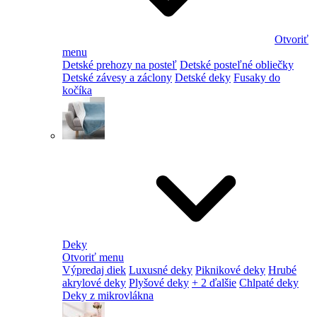
Otvoriť
menu
Detské prehozy na posteľ
Detské posteľné obliečky
Detské závesy a záclony
Detské deky
Fusaky do
kočíka
Deky
Otvoriť menu
Výpredaj diek
Luxusné deky
Piknikové deky
Hrubé
akrylové deky
Plyšové deky
+ 2 ďalšie
Chlpaté deky
Deky z mikrovlákna