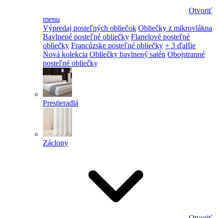
Otvoriť
menu
Výpredaj posteľných obliečok
Obliečky z mikrovlákna
Bavlnené posteľné obliečky
Flanelové posteľné
obliečky
Francúzske posteľné obliečky
+ 3 ďalšie
Nová kolekcia
Obliečky bavlnený satén
Obojstranné
posteľné obliečky
Prestieradlá
Záclony
Otvoriť