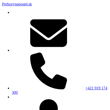
Prehozynapostel.sk
+421 919 174
300