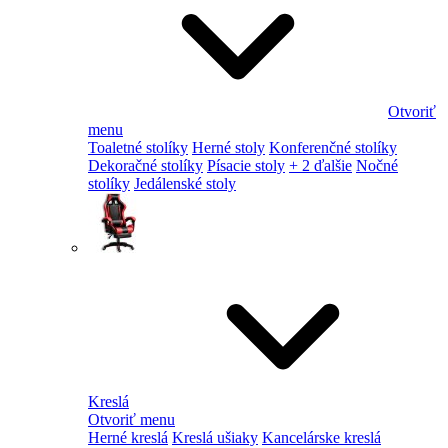
Otvoriť
menu
Toaletné stolíky
Herné stoly
Konferenčné stolíky
Dekoračné stolíky
Písacie stoly
+ 2 ďalšie
Nočné
stolíky
Jedálenské stoly
Kreslá
Otvoriť menu
Herné kreslá
Kreslá ušiaky
Kancelárske kreslá