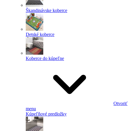
Škandinávske koberce
Detské koberce
Koberce do kúpeľne
Otvoriť
menu
Kúpeľňové predložky