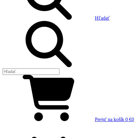
Hľadať
Prejsť na košík
0 €
0