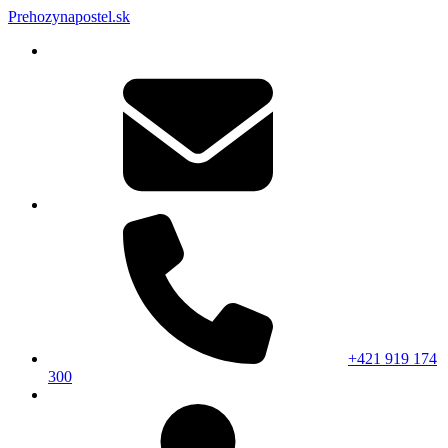
Prehozynapostel.sk
+421 919 174
300