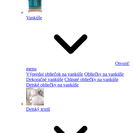
Vankúše
Otvoriť
menu
Výpredaj obliečok na vankúše
Obliečky na vankúše
Dekoračné vankúše
Chlpaté obliečky na vankúše
Detské obliečky na vankúše
Detský textil