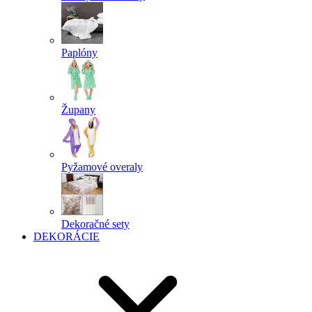
Paplóny
Župany
Pyžamové overaly
Dekoračné sety
DEKORÁCIE