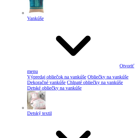
Vankúše
Otvoriť
menu
Výpredaj obliečok na vankúše
Obliečky na vankúše
Dekoračné vankúše
Chlpaté obliečky na vankúše
Detské obliečky na vankúše
Detský textil