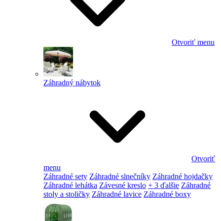
Otvoriť menu
Záhradný nábytok
Otvoriť
menu
Záhradné sety
Záhradné slnečníky
Záhradné hojdačky
Záhradné lehátka
Závesné kreslo
+ 3 ďalšie
Záhradné
stoly a stoličky
Záhradné lavice
Záhradné boxy