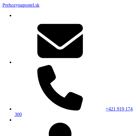
Prehozynapostel.sk
+421 919 174
300