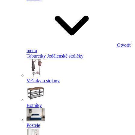
Otvoriť
menu
Taburetky
Jedálenské stoličky
Vešiaky a stojany
Botníky
Postele