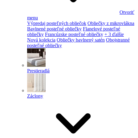
Otvoriť
menu
Výpredaj posteľných obliečok
Obliečky z mikrovlákna
Bavlnené posteľné obliečky
Flanelové posteľné
obliečky
Francúzske posteľné obliečky
+ 3 ďalšie
Nová kolekcia
Obliečky bavlnený satén
Obojstranné
posteľné obliečky
Prestieradlá
Záclony