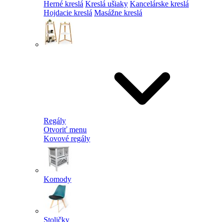
Herné kreslá
Kreslá ušiaky
Kancelárske kreslá
Hojdacie kreslá
Masážne kreslá
Regály
Otvoriť menu
Kovové regály
Komody
Stoličky