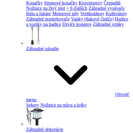
Kosačky
Strunové kosačky
Krovinorezy
Čerpadlá
Nožnice na živý plot
+ 9 ďalších
Záhradné vysávače
lístia a fukáre
Motorové píly
Vertikulátory
Kultivátory
Záhradné postrekovače
Vapky (tlakové čističe)
Hadice
a vozíky na hadice
Drviče konárov
Záhradné vrtáky
Záhradné náradie
Otvoriť
menu
Sekery
Nožnice na trávu a kríky
Záhradné dekorácie