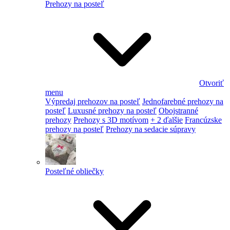
Prehozy na posteľ
Otvoriť
menu
Výpredaj prehozov na posteľ
Jednofarebné prehozy na
posteľ
Luxusné prehozy na posteľ
Obojstranné
prehozy
Prehozy s 3D motívom
+ 2 ďalšie
Francúzske
prehozy na posteľ
Prehozy na sedacie súpravy
Posteľné obliečky