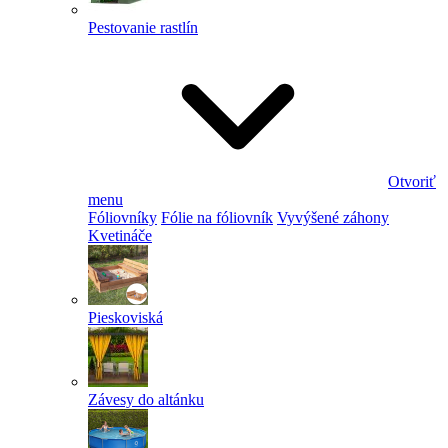
Pestovanie rastlín
Otvoriť
menu
Fóliovníky
Fólie na fóliovník
Vyvýšené záhony
Kvetináče
Pieskoviská
Závesy do altánku