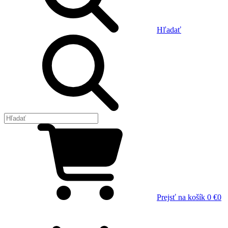
Hľadať
Prejsť na košík
0 €
0