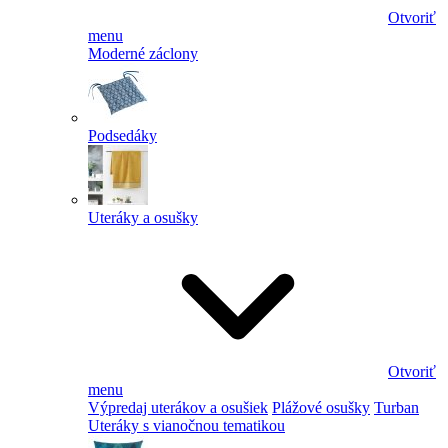
Otvoriť
menu
Moderné záclony
Podsedáky
Uteráky a osušky
Otvoriť
menu
Výpredaj uterákov a osušiek
Plážové osušky
Turban
Uteráky s vianočnou tematikou