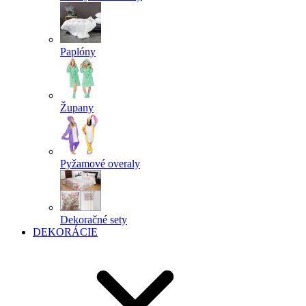
Paplóny
Župany
Pyžamové overaly
Dekoračné sety
DEKORÁCIE