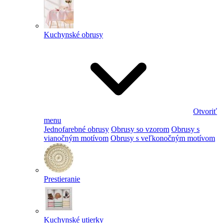
Kuchynské obrusy
Otvoriť
menu
Jednofarebné obrusy
Obrusy so vzorom
Obrusy s
vianočným motívom
Obrusy s veľkonočným motívom
Prestieranie
Kuchynské utierky