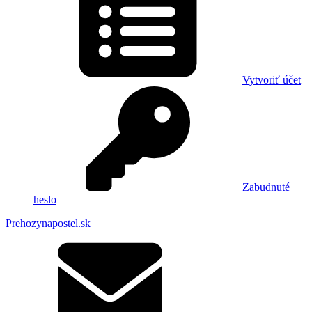
Vytvoriť účet
Zabudnuté
heslo
Prehozynapostel.sk