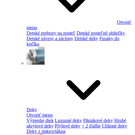
Otvoriť
menu
Detské prehozy na posteľ
Detské posteľné obliečky
Detské závesy a záclony
Detské deky
Fusaky do
kočíka
Deky
Otvoriť menu
Výpredaj diek
Luxusné deky
Piknikové deky
Hrubé
akrylové deky
Plyšové deky
+ 2 ďalšie
Chlpaté deky
Deky z mikrovlákna