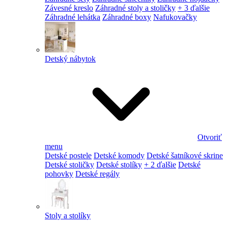
Závesné kreslo
Záhradné stoly a stoličky
+ 3 ďalšie
Záhradné lehátka
Záhradné boxy
Nafukovačky
Detský nábytok
Otvoriť
menu
Detské postele
Detské komody
Detské šatníkové skrine
Detské stoličky
Detské stolíky
+ 2 ďalšie
Detské
pohovky
Detské regály
Stoly a stolíky