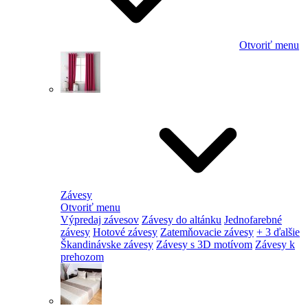
Otvoriť menu
Závesy
Otvoriť menu
Výpredaj závesov
Závesy do altánku
Jednofarebné
závesy
Hotové závesy
Zatemňovacie závesy
+ 3 ďalšie
Škandinávske závesy
Závesy s 3D motívom
Závesy k
prehozom