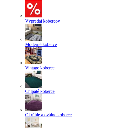
Výpredaj kobercov
Moderné koberce
Vintage koberce
Chlpaté koberce
Okrúhle a oválne koberce