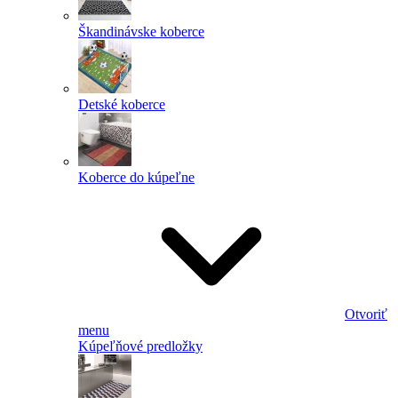
Škandinávske koberce
Detské koberce
Koberce do kúpeľne
Otvoriť
menu
Kúpeľňové predložky