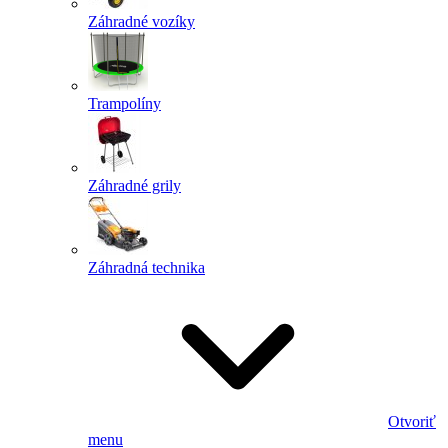
Záhradné vozíky
Trampolíny
Záhradné grily
Záhradná technika
Otvoriť
menu