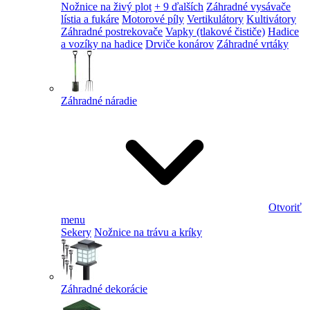
Nožnice na živý plot
+ 9 ďalších
Záhradné vysávače
lístia a fukáre
Motorové píly
Vertikulátory
Kultivátory
Záhradné postrekovače
Vapky (tlakové čističe)
Hadice
a vozíky na hadice
Drviče konárov
Záhradné vrtáky
Záhradné náradie
Otvoriť
menu
Sekery
Nožnice na trávu a kríky
Záhradné dekorácie