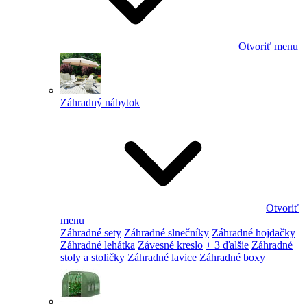
Otvoriť menu
Záhradný nábytok
Otvoriť
menu
Záhradné sety
Záhradné slnečníky
Záhradné hojdačky
Záhradné lehátka
Závesné kreslo
+ 3 ďalšie
Záhradné
stoly a stoličky
Záhradné lavice
Záhradné boxy