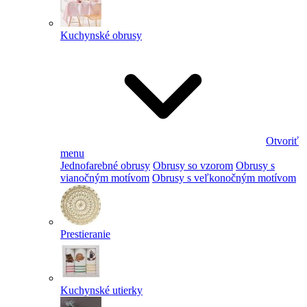
Kuchynské obrusy
Otvoriť
menu
Jednofarebné obrusy
Obrusy so vzorom
Obrusy s
vianočným motívom
Obrusy s veľkonočným motívom
Prestieranie
Kuchynské utierky