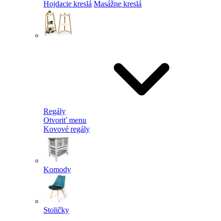
Hojdacie kreslá
Masážne kreslá
Regály
Otvoriť menu
Kovové regály
Komody
Stoličky