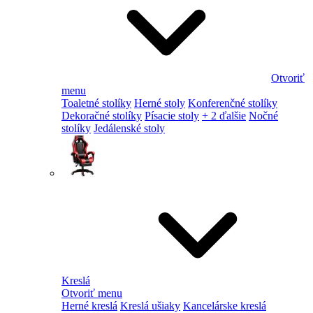
Otvoriť
menu
Toaletné stolíky
Herné stoly
Konferenčné stolíky
Dekoračné stolíky
Písacie stoly
+ 2 ďalšie
Nočné
stolíky
Jedálenské stoly
Kreslá
Otvoriť menu
Herné kreslá
Kreslá ušiaky
Kancelárske kreslá