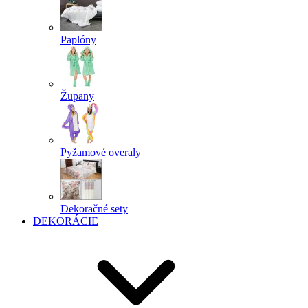
Paplóny
Župany
Pyžamové overaly
Dekoračné sety
DEKORÁCIE