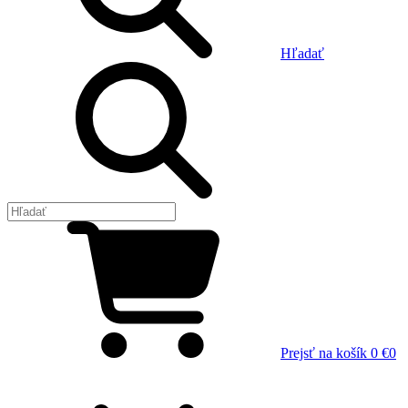
Hľadať
Prejsť na košík
0 €
0