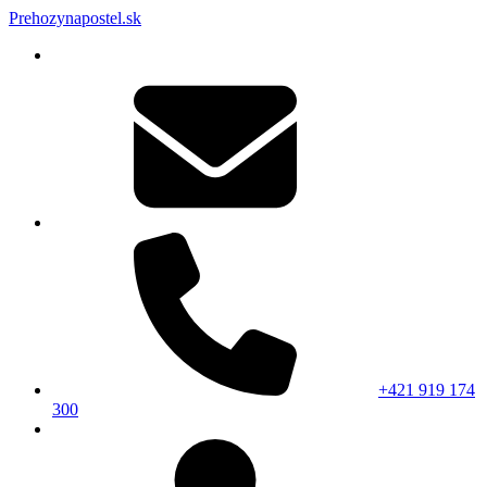
Prehozynapostel.sk
+421 919 174
300