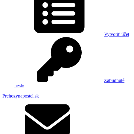
Vytvoriť účet
Zabudnuté
heslo
Prehozynapostel.sk