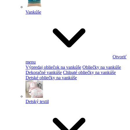
Vankúše
Otvoriť
menu
Výpredaj obliečok na vankúše
Obliečky na vankúše
Dekoračné vankúše
Chlpaté obliečky na vankúše
Detské obliečky na vankúše
Detský textil