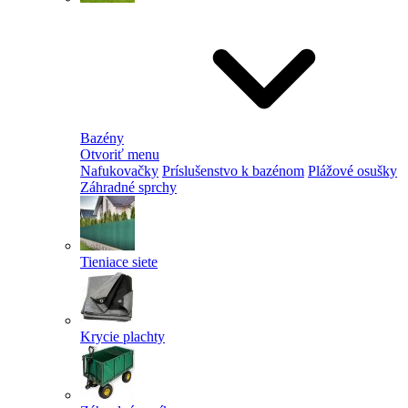
Bazény
Otvoriť menu
Nafukovačky
Príslušenstvo k bazénom
Plážové osušky
Záhradné sprchy
Tieniace siete
Krycie plachty