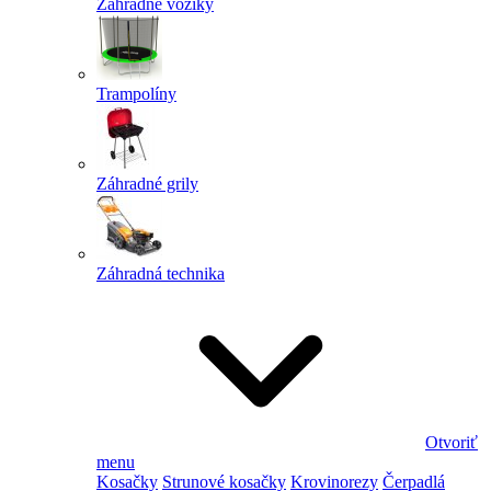
Záhradné vozíky
Trampolíny
Záhradné grily
Záhradná technika
Otvoriť
menu
Kosačky
Strunové kosačky
Krovinorezy
Čerpadlá