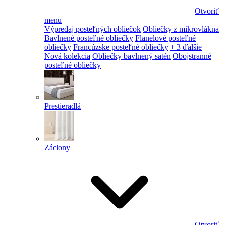
Otvoriť
menu
Výpredaj posteľných obliečok
Obliečky z mikrovlákna
Bavlnené posteľné obliečky
Flanelové posteľné
obliečky
Francúzske posteľné obliečky
+ 3 ďalšie
Nová kolekcia
Obliečky bavlnený satén
Obojstranné
posteľné obliečky
Prestieradlá
Záclony
Otvoriť