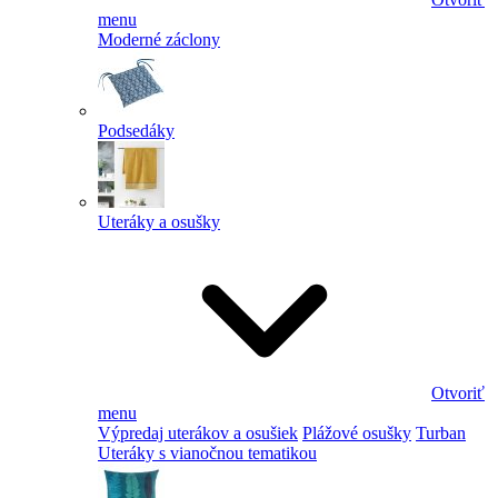
menu
Moderné záclony
Podsedáky
Uteráky a osušky
Otvoriť
menu
Výpredaj uterákov a osušiek
Plážové osušky
Turban
Uteráky s vianočnou tematikou