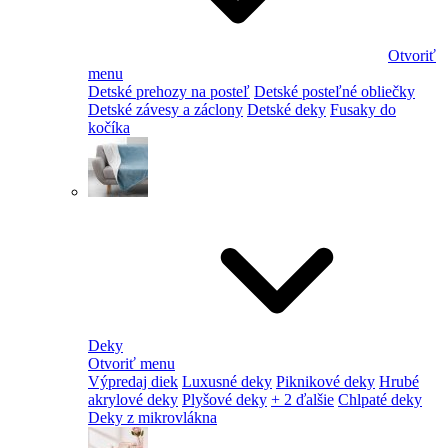
Otvoriť
menu
Detské prehozy na posteľ
Detské posteľné obliečky
Detské závesy a záclony
Detské deky
Fusaky do
kočíka
Deky
Otvoriť menu
Výpredaj diek
Luxusné deky
Piknikové deky
Hrubé
akrylové deky
Plyšové deky
+ 2 ďalšie
Chlpaté deky
Deky z mikrovlákna