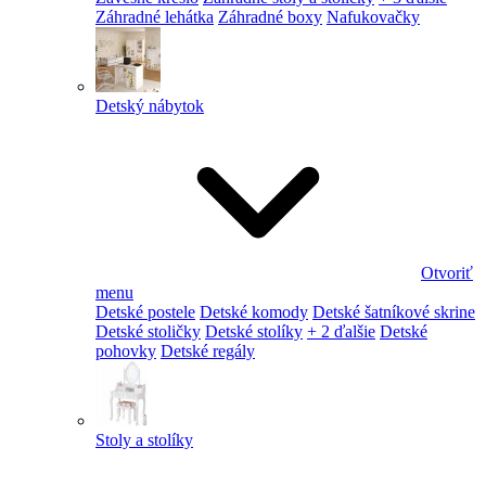
Záhradné lehátka
Záhradné boxy
Nafukovačky
Detský nábytok
Otvoriť
menu
Detské postele
Detské komody
Detské šatníkové skrine
Detské stoličky
Detské stolíky
+ 2 ďalšie
Detské
pohovky
Detské regály
Stoly a stolíky