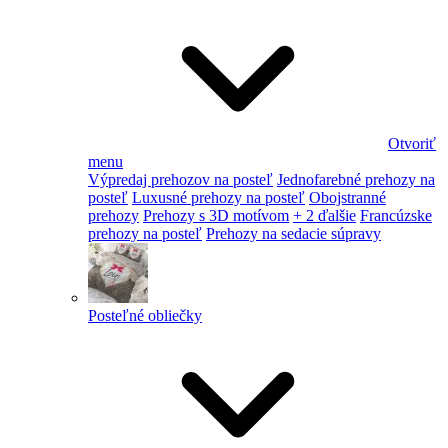
Otvoriť
menu
Výpredaj prehozov na posteľ
Jednofarebné prehozy na
posteľ
Luxusné prehozy na posteľ
Obojstranné
prehozy
Prehozy s 3D motívom
+ 2 ďalšie
Francúzske
prehozy na posteľ
Prehozy na sedacie súpravy
Posteľné obliečky