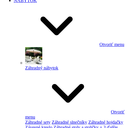
NÁBYTOK
Otvoriť menu
Záhradný nábytok
Otvoriť
menu
Záhradné sety
Záhradné slnečníky
Záhradné hojdačky
Závesné kreslo
Záhradné stoly a stoličky
+ 3 ďalšie