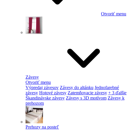
Otvoriť menu
Závesy
Otvoriť menu
Výpredaj závesov
Závesy do altánku
Jednofarebné
závesy
Hotové závesy
Zatemňovacie závesy
+ 3 ďalšie
Škandinávske závesy
Závesy s 3D motívom
Závesy k
prehozom
Prehozy na posteľ