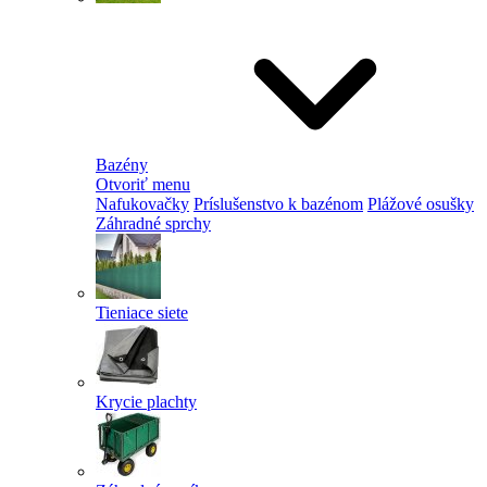
Bazény
Otvoriť menu
Nafukovačky
Príslušenstvo k bazénom
Plážové osušky
Záhradné sprchy
Tieniace siete
Krycie plachty