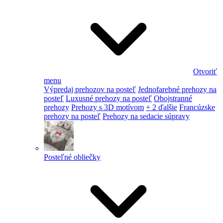
Otvoriť
menu
Výpredaj prehozov na posteľ
Jednofarebné prehozy na
posteľ
Luxusné prehozy na posteľ
Obojstranné
prehozy
Prehozy s 3D motívom
+ 2 ďalšie
Francúzske
prehozy na posteľ
Prehozy na sedacie súpravy
Posteľné obliečky