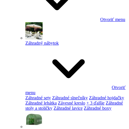
Otvoriť menu
Záhradný nábytok
Otvoriť
menu
Záhradné sety
Záhradné slnečníky
Záhradné hojdačky
Záhradné lehátka
Závesné kreslo
+ 3 ďalšie
Záhradné
stoly a stoličky
Záhradné lavice
Záhradné boxy