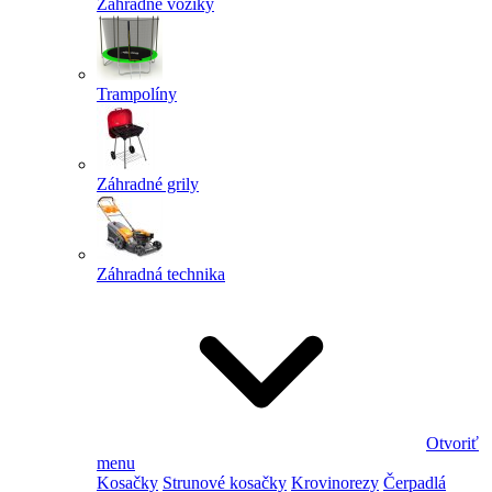
Záhradné vozíky
Trampolíny
Záhradné grily
Záhradná technika
Otvoriť
menu
Kosačky
Strunové kosačky
Krovinorezy
Čerpadlá