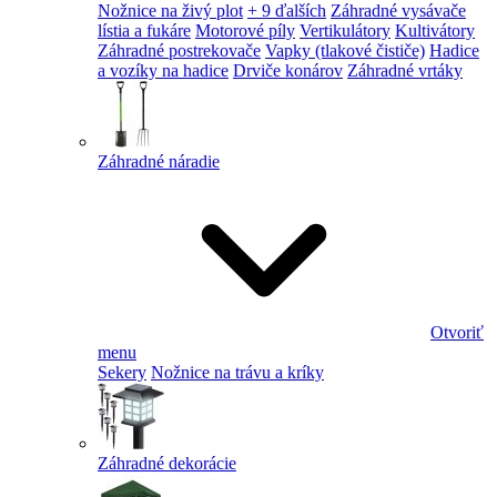
Nožnice na živý plot
+ 9 ďalších
Záhradné vysávače
lístia a fukáre
Motorové píly
Vertikulátory
Kultivátory
Záhradné postrekovače
Vapky (tlakové čističe)
Hadice
a vozíky na hadice
Drviče konárov
Záhradné vrtáky
Záhradné náradie
Otvoriť
menu
Sekery
Nožnice na trávu a kríky
Záhradné dekorácie