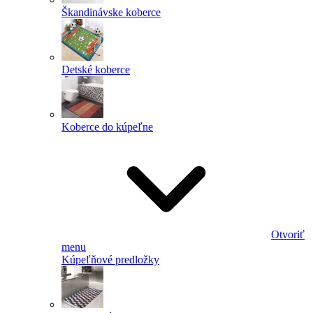
Škandinávske koberce
Detské koberce
Koberce do kúpeľne
Otvoriť
menu
Kúpeľňové predložky