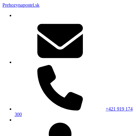
Prehozynapostel.sk
+421 919 174
300