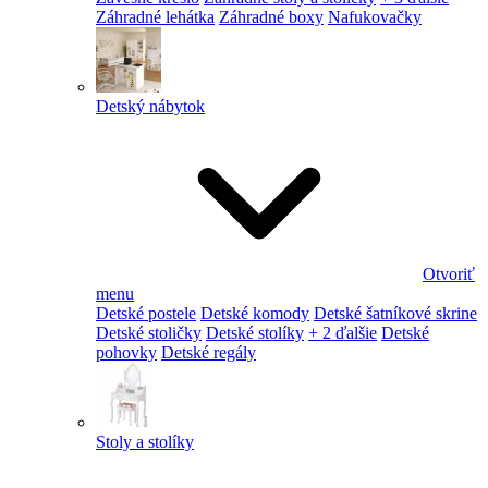
Záhradné lehátka
Záhradné boxy
Nafukovačky
Detský nábytok
Otvoriť
menu
Detské postele
Detské komody
Detské šatníkové skrine
Detské stoličky
Detské stolíky
+ 2 ďalšie
Detské
pohovky
Detské regály
Stoly a stolíky