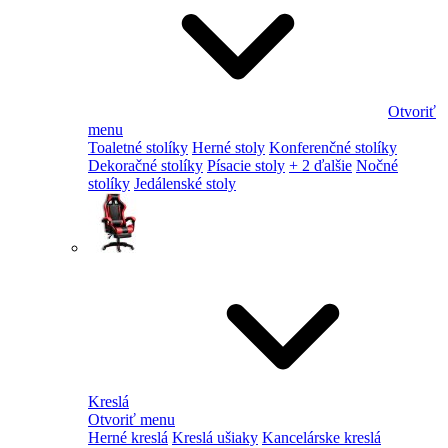
Otvoriť
menu
Toaletné stolíky
Herné stoly
Konferenčné stolíky
Dekoračné stolíky
Písacie stoly
+ 2 ďalšie
Nočné
stolíky
Jedálenské stoly
Kreslá
Otvoriť menu
Herné kreslá
Kreslá ušiaky
Kancelárske kreslá