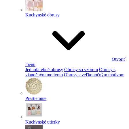
Kuchynské obrusy
Otvoriť
menu
Jednofarebné obrusy
Obrusy so vzorom
Obrusy s
vianočným motívom
Obrusy s veľkonočným motívom
Prestieranie
Kuchynské utierky