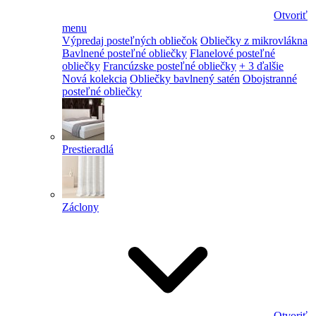
Otvoriť
menu
Výpredaj posteľných obliečok
Obliečky z mikrovlákna
Bavlnené posteľné obliečky
Flanelové posteľné
obliečky
Francúzske posteľné obliečky
+ 3 ďalšie
Nová kolekcia
Obliečky bavlnený satén
Obojstranné
posteľné obliečky
Prestieradlá
Záclony
Otvoriť