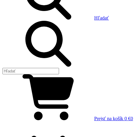
Hľadať
Prejsť na košík
0 €
0