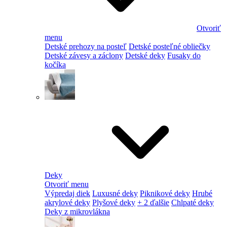
Otvoriť
menu
Detské prehozy na posteľ
Detské posteľné obliečky
Detské závesy a záclony
Detské deky
Fusaky do
kočíka
Deky
Otvoriť menu
Výpredaj diek
Luxusné deky
Piknikové deky
Hrubé
akrylové deky
Plyšové deky
+ 2 ďalšie
Chlpaté deky
Deky z mikrovlákna