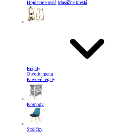
Hojdacie kreslá
Masážne kreslá
Regály
Otvoriť menu
Kovové regály
Komody
Stoličky