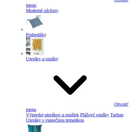
menu
Moderné záclony
Podsedáky
Uteráky a osušky
Otvoriť
menu
Výpredaj uterákov a osušiek
Plážové osušky
Turban
Uteráky s vianočnou tematikou