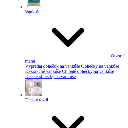
Vankúše
Otvoriť
menu
Výpredaj obliečok na vankúše
Obliečky na vankúše
Dekoračné vankúše
Chlpaté obliečky na vankúše
Detské obliečky na vankúše
Detský textil