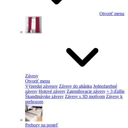
Otvoriť menu
Závesy
Otvoriť menu
Výpredaj závesov
Závesy do altánku
Jednofarebné
závesy
Hotové závesy
Zatemňovacie závesy
+ 3 ďalšie
Škandinávske závesy
Závesy s 3D motívom
Závesy k
prehozom
Prehozy na posteľ