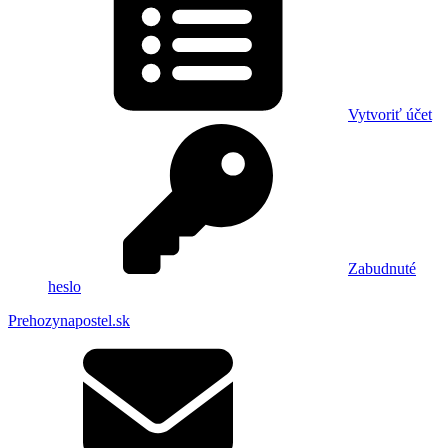
Vytvoriť účet
Zabudnuté
heslo
Prehozynapostel.sk