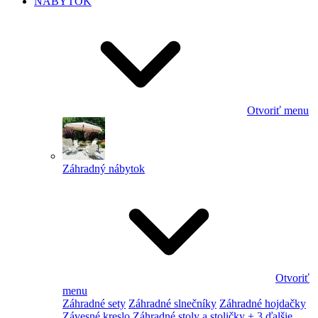
NÁBYTOK
Otvoriť menu
Záhradný nábytok
Otvoriť
menu
Záhradné sety
Záhradné slnečníky
Záhradné hojdačky
Závesné kreslo
Záhradné stoly a stoličky
+ 3 ďalšie