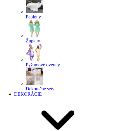
Paplóny
Župany
Pyžamové overaly
Dekoračné sety
DEKORÁCIE