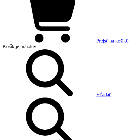
Prejsť na košík
0
Košík
je prázdny
Hľadať