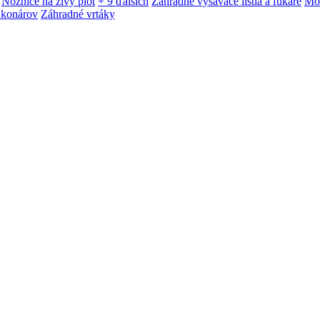
Nožnice na živý plot
+ 9 ďalších
Záhradné vysávače lístia a fukáre
Mot
 konárov
Záhradné vrtáky