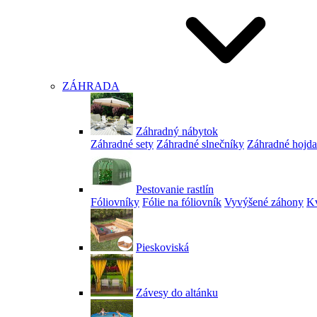
ZÁHRADA
Záhradný nábytok
Záhradné sety
Záhradné slnečníky
Záhradné hojd
Pestovanie rastlín
Fóliovníky
Fólie na fóliovník
Vyvýšené záhony
Kv
Pieskoviská
Závesy do altánku