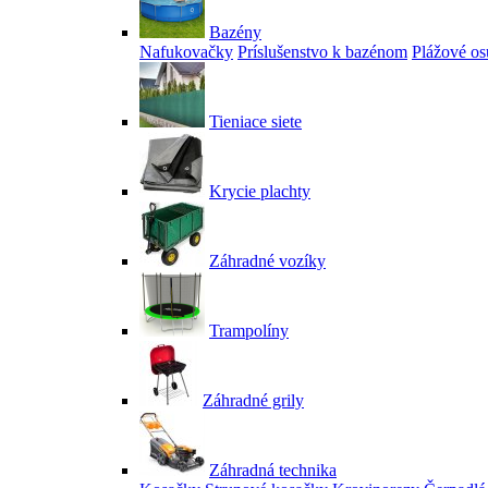
Bazény
Nafukovačky
Príslušenstvo k bazénom
Plážové os
Tieniace siete
Krycie plachty
Záhradné vozíky
Trampolíny
Záhradné grily
Záhradná technika