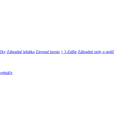
ačky
Záhradné lehátka
Závesné kreslo
+ 3 ďalšie
Záhradné stoly a stoli
etináče