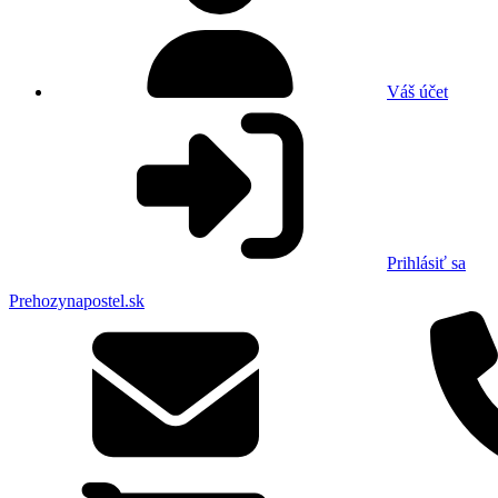
Váš účet
Prihlásiť sa
Prehozynapostel.sk