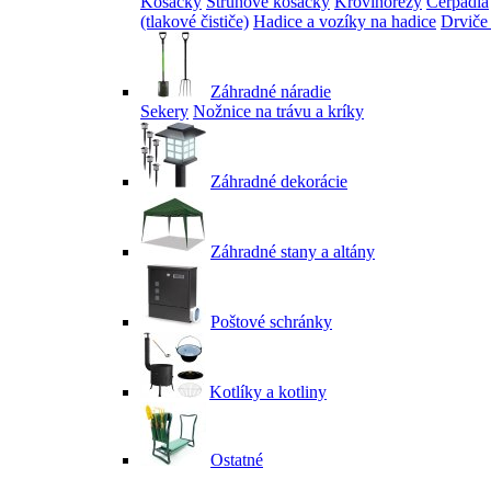
Kosačky
Strunové kosačky
Krovinorezy
Čerpadlá
(tlakové čističe)
Hadice a vozíky na hadice
Drviče
Záhradné náradie
Sekery
Nožnice na trávu a kríky
Záhradné dekorácie
Záhradné stany a altány
Poštové schránky
Kotlíky a kotliny
Ostatné