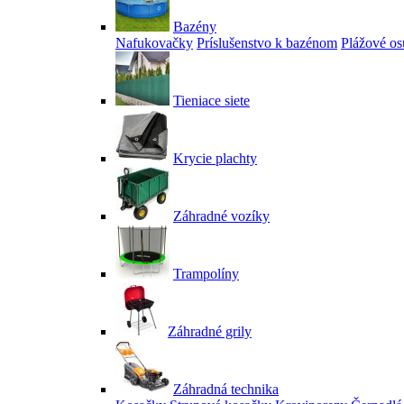
Bazény
Nafukovačky
Príslušenstvo k bazénom
Plážové os
Tieniace siete
Krycie plachty
Záhradné vozíky
Trampolíny
Záhradné grily
Záhradná technika