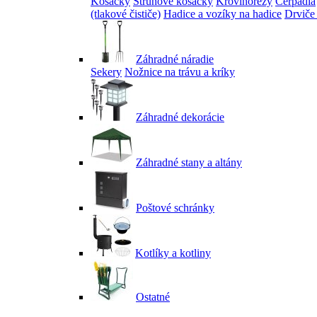
Kosačky
Strunové kosačky
Krovinorezy
Čerpadlá
(tlakové čističe)
Hadice a vozíky na hadice
Drviče
Záhradné náradie
Sekery
Nožnice na trávu a kríky
Záhradné dekorácie
Záhradné stany a altány
Poštové schránky
Kotlíky a kotliny
Ostatné