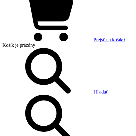
Prejsť na košík
0
Košík
je prázdny
Hľadať