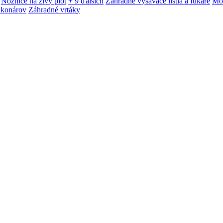
Nožnice na živý plot
+ 9 ďalších
Záhradné vysávače lístia a fukáre
Mot
 konárov
Záhradné vrtáky