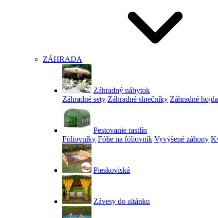
ZÁHRADA
Záhradný nábytok
Záhradné sety
Záhradné slnečníky
Záhradné hojd
Pestovanie rastlín
Fóliovníky
Fólie na fóliovník
Vyvýšené záhony
Kv
Pieskoviská
Závesy do altánku