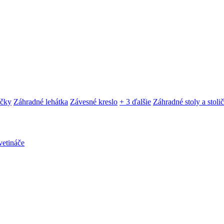
ačky
Záhradné lehátka
Závesné kreslo
+ 3 ďalšie
Záhradné stoly a stoli
etináče