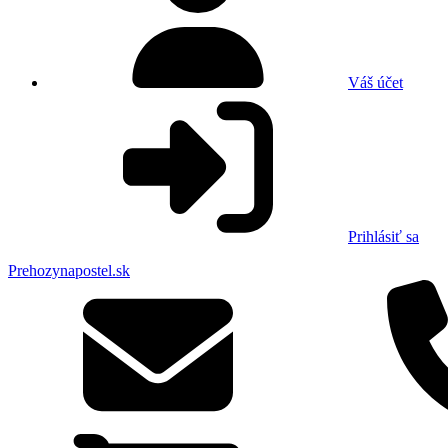
Váš účet
Prihlásiť sa
Prehozynapostel.sk