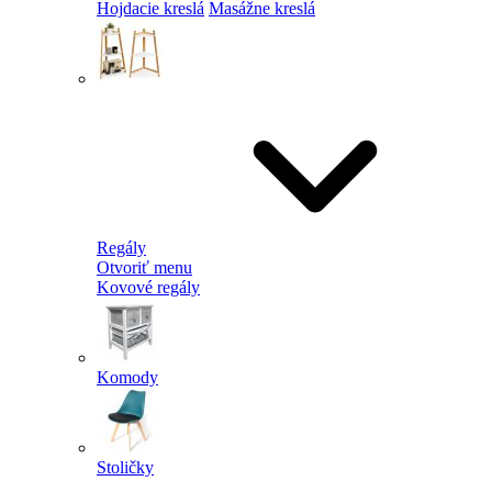
Hojdacie kreslá
Masážne kreslá
Regály
Otvoriť menu
Kovové regály
Komody
Stoličky