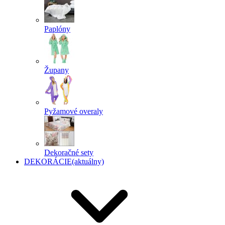
Paplóny
Župany
Pyžamové overaly
Dekoračné sety
DEKORÁCIE
(aktuálny)