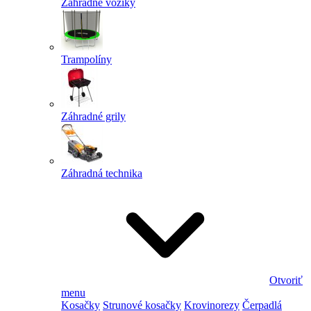
Záhradné vozíky
Trampolíny
Záhradné grily
Záhradná technika
Otvoriť
menu
Kosačky
Strunové kosačky
Krovinorezy
Čerpadlá