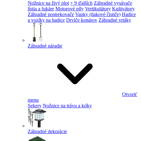
Nožnice na živý plot
+ 9 ďalších
Záhradné vysávače
lístia a fukáre
Motorové píly
Vertikulátory
Kultivátory
Záhradné postrekovače
Vapky (tlakové čističe)
Hadice
a vozíky na hadice
Drviče konárov
Záhradné vrtáky
Záhradné náradie
Otvoriť
menu
Sekery
Nožnice na trávu a kríky
Záhradné dekorácie