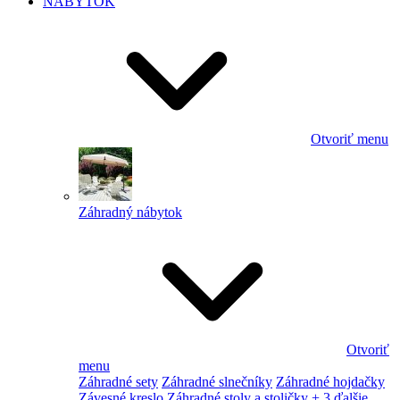
NÁBYTOK
Otvoriť menu
Záhradný nábytok
Otvoriť
menu
Záhradné sety
Záhradné slnečníky
Záhradné hojdačky
Závesné kreslo
Záhradné stoly a stoličky
+ 3 ďalšie