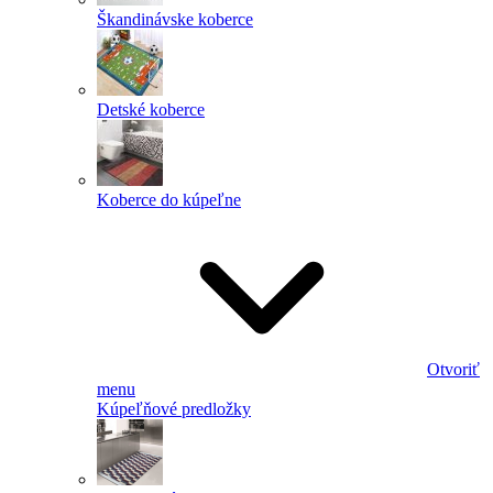
Škandinávske koberce
Detské koberce
Koberce do kúpeľne
Otvoriť
menu
Kúpeľňové predložky