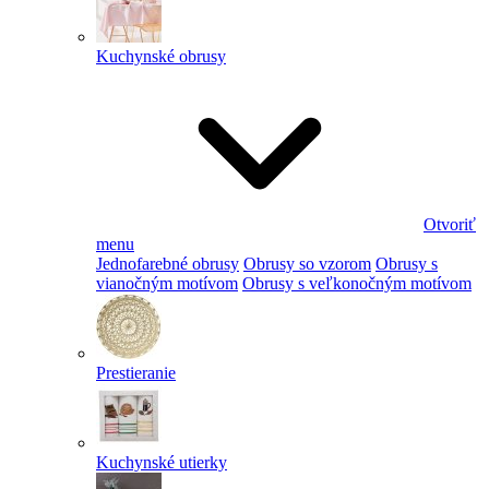
Kuchynské obrusy
Otvoriť
menu
Jednofarebné obrusy
Obrusy so vzorom
Obrusy s
vianočným motívom
Obrusy s veľkonočným motívom
Prestieranie
Kuchynské utierky