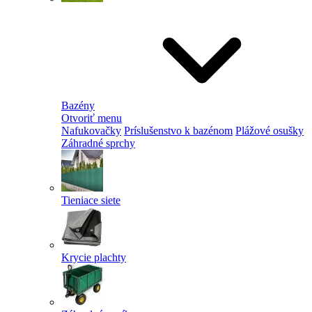
Bazény
Otvoriť menu
Nafukovačky
Príslušenstvo k bazénom
Plážové osušky
Záhradné sprchy
Tieniace siete
Krycie plachty