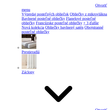
Otvoriť
menu
Výpredaj posteľných obliečok
Obliečky z mikrovlákna
Bavlnené posteľné obliečky
Flanelové posteľné
obliečky
Francúzske posteľné obliečky
+ 3 ďalšie
Nová kolekcia
Obliečky bavlnený satén
Obojstranné
posteľné obliečky
Prestieradlá
Záclony
Otvoriť