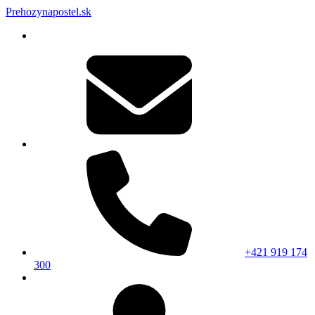
Prehozynapostel.sk
+421 919 174
300