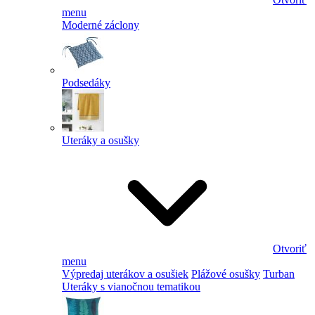
menu
Moderné záclony
Podsedáky
Uteráky a osušky
Otvoriť
menu
Výpredaj uterákov a osušiek
Plážové osušky
Turban
Uteráky s vianočnou tematikou