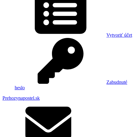
Vytvoriť účet
Zabudnuté
heslo
Prehozynapostel.sk