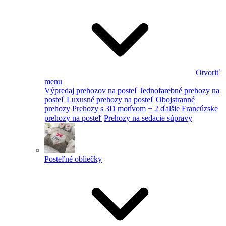
Otvoriť
menu
Výpredaj prehozov na posteľ
Jednofarebné prehozy na
posteľ
Luxusné prehozy na posteľ
Obojstranné
prehozy
Prehozy s 3D motívom
+ 2 ďalšie
Francúzske
prehozy na posteľ
Prehozy na sedacie súpravy
Posteľné obliečky