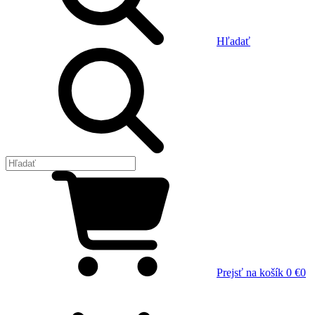
Hľadať
Prejsť na košík
0 €
0