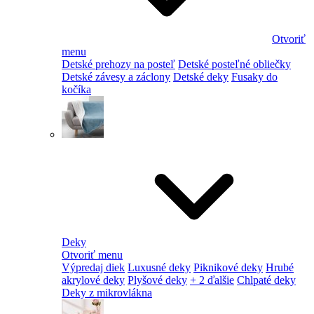
Otvoriť
menu
Detské prehozy na posteľ
Detské posteľné obliečky
Detské závesy a záclony
Detské deky
Fusaky do
kočíka
Deky
Otvoriť menu
Výpredaj diek
Luxusné deky
Piknikové deky
Hrubé
akrylové deky
Plyšové deky
+ 2 ďalšie
Chlpaté deky
Deky z mikrovlákna