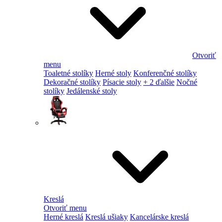
Otvoriť
menu
Toaletné stolíky
Herné stoly
Konferenčné stolíky
Dekoračné stolíky
Písacie stoly
+ 2 ďalšie
Nočné
stolíky
Jedálenské stoly
Kreslá
Otvoriť menu
Herné kreslá
Kreslá ušiaky
Kancelárske kreslá