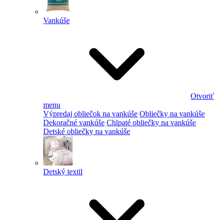
Vankúše
Otvoriť
menu
Výpredaj obliečok na vankúše
Obliečky na vankúše
Dekoračné vankúše
Chlpaté obliečky na vankúše
Detské obliečky na vankúše
Detský textil