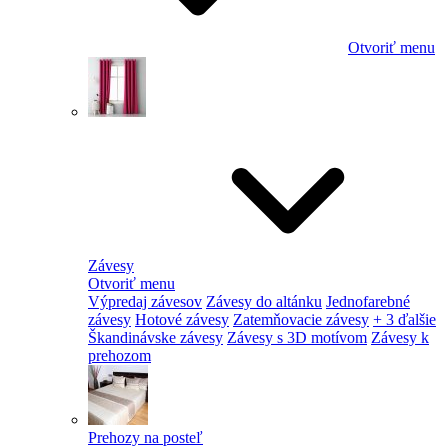
Otvoriť menu
Závesy
Otvoriť menu
Výpredaj závesov
Závesy do altánku
Jednofarebné
závesy
Hotové závesy
Zatemňovacie závesy
+ 3 ďalšie
Škandinávske závesy
Závesy s 3D motívom
Závesy k
prehozom
Prehozy na posteľ