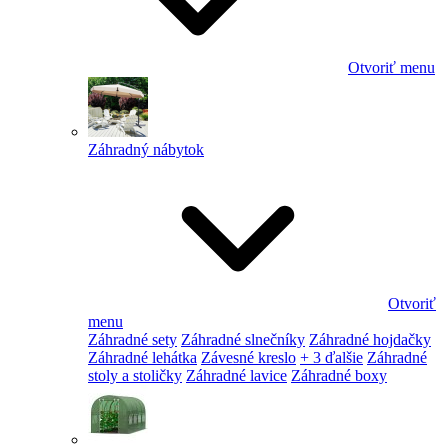
Otvoriť menu
Záhradný nábytok
Otvoriť
menu
Záhradné sety
Záhradné slnečníky
Záhradné hojdačky
Záhradné lehátka
Závesné kreslo
+ 3 ďalšie
Záhradné
stoly a stoličky
Záhradné lavice
Záhradné boxy