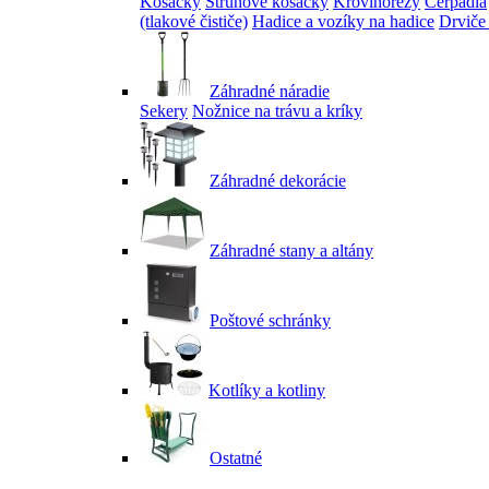
Kosačky
Strunové kosačky
Krovinorezy
Čerpadlá
(tlakové čističe)
Hadice a vozíky na hadice
Drviče
Záhradné náradie
Sekery
Nožnice na trávu a kríky
Záhradné dekorácie
Záhradné stany a altány
Poštové schránky
Kotlíky a kotliny
Ostatné