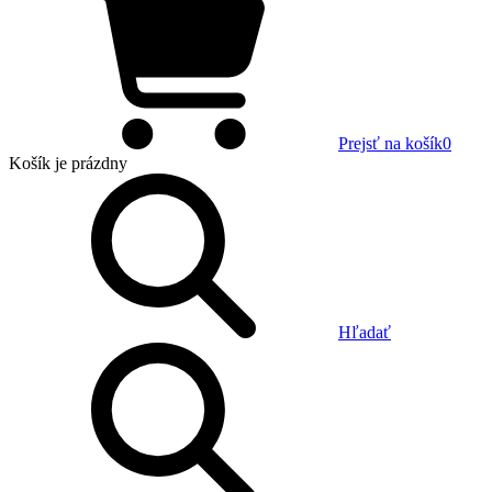
Prejsť na košík
0
Košík
je prázdny
Hľadať