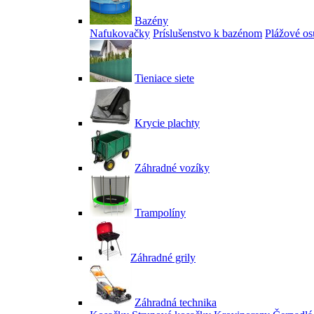
Bazény
Nafukovačky
Príslušenstvo k bazénom
Plážové os
Tieniace siete
Krycie plachty
Záhradné vozíky
Trampolíny
Záhradné grily
Záhradná technika