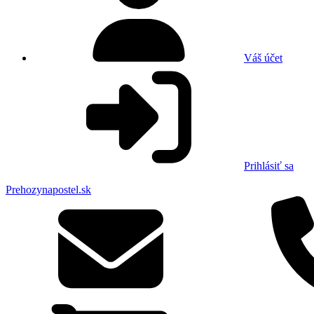
Váš účet
Prihlásiť sa
Prehozynapostel.sk