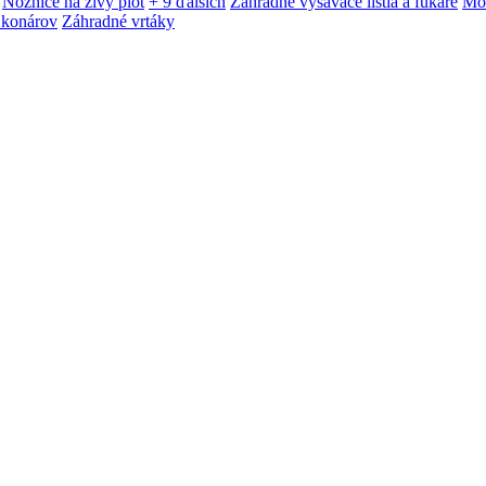
Nožnice na živý plot
+ 9 ďalších
Záhradné vysávače lístia a fukáre
Mot
 konárov
Záhradné vrtáky