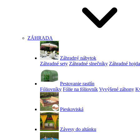
ZÁHRADA
Záhradný nábytok
Záhradné sety
Záhradné slnečníky
Záhradné hojd
Pestovanie rastlín
Fóliovníky
Fólie na fóliovník
Vyvýšené záhony
Kv
Pieskoviská
Závesy do altánku