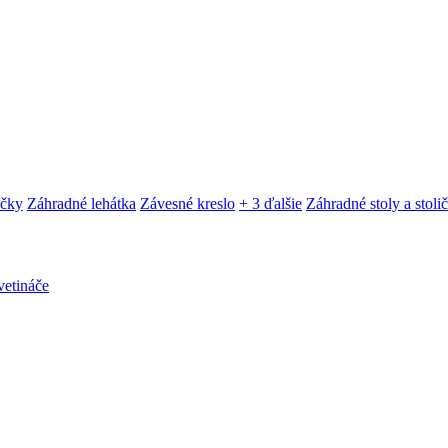
ačky
Záhradné lehátka
Závesné kreslo
+ 3 ďalšie
Záhradné stoly a stoli
etináče