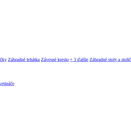
ačky
Záhradné lehátka
Závesné kreslo
+ 3 ďalšie
Záhradné stoly a stoli
etináče