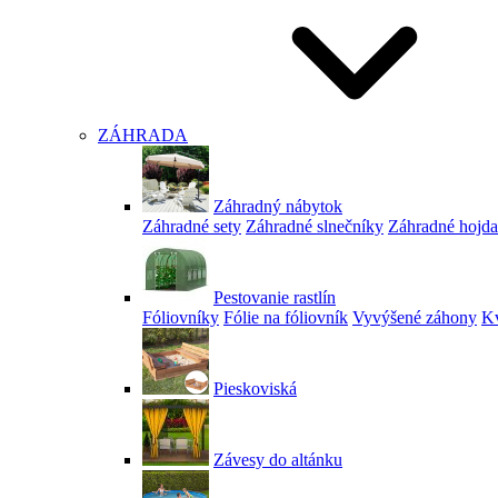
ZÁHRADA
Záhradný nábytok
Záhradné sety
Záhradné slnečníky
Záhradné hojd
Pestovanie rastlín
Fóliovníky
Fólie na fóliovník
Vyvýšené záhony
Kv
Pieskoviská
Závesy do altánku