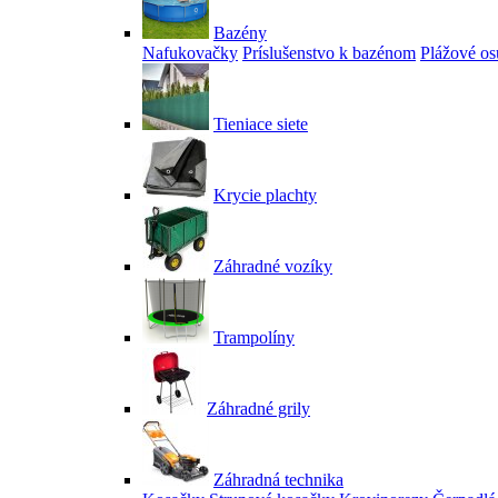
Bazény
Nafukovačky
Príslušenstvo k bazénom
Plážové os
Tieniace siete
Krycie plachty
Záhradné vozíky
Trampolíny
Záhradné grily
Záhradná technika