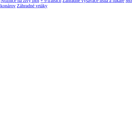
Nožnice na živý plot
+ 9 ďalších
Záhradné vysávače lístia a fukáre
Mot
 konárov
Záhradné vrtáky