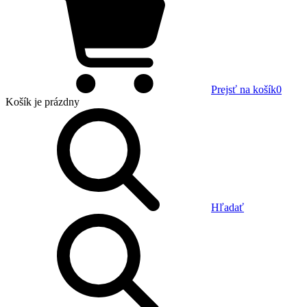
Prejsť na košík
0
Košík
je prázdny
Hľadať