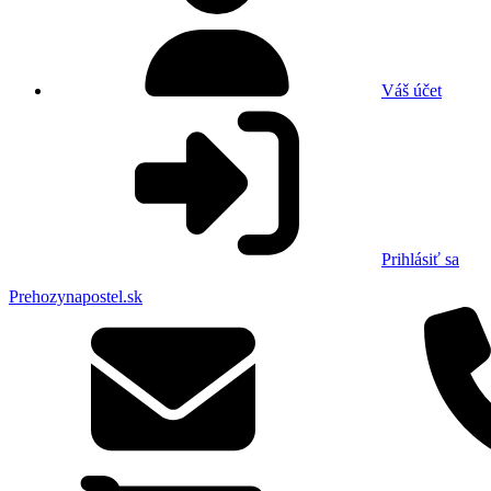
Váš účet
Prihlásiť sa
Prehozynapostel.sk