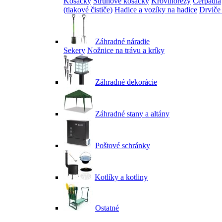
Kosačky
Strunové kosačky
Krovinorezy
Čerpadlá
(tlakové čističe)
Hadice a vozíky na hadice
Drviče
Záhradné náradie
Sekery
Nožnice na trávu a kríky
Záhradné dekorácie
Záhradné stany a altány
Poštové schránky
Kotlíky a kotliny
Ostatné