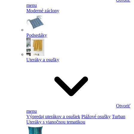
menu
Moderné záclony
Podsedáky
Uteráky a osušky
Otvoriť
menu
Výpredaj uterákov a osušiek
Plážové osušky
Turban
Uteráky s vianočnou tematikou