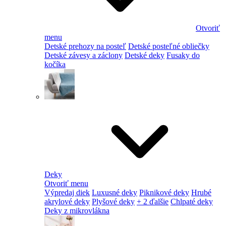
Otvoriť
menu
Detské prehozy na posteľ
Detské posteľné obliečky
Detské závesy a záclony
Detské deky
Fusaky do
kočíka
Deky
Otvoriť menu
Výpredaj diek
Luxusné deky
Piknikové deky
Hrubé
akrylové deky
Plyšové deky
+ 2 ďalšie
Chlpaté deky
Deky z mikrovlákna