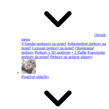
Otvoriť
menu
Výpredaj prehozov na posteľ
Jednofarebné prehozy na
posteľ
Luxusné prehozy na posteľ
Obojstranné
prehozy
Prehozy s 3D motívom
+ 2 ďalšie
Francúzske
prehozy na posteľ
Prehozy na sedacie súpravy
Posteľné obliečky