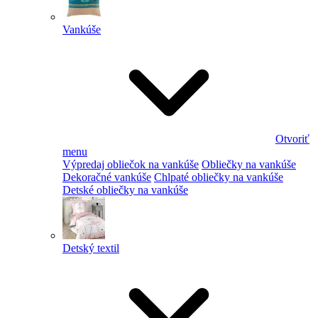
Vankúše
Otvoriť
menu
Výpredaj obliečok na vankúše
Obliečky na vankúše
Dekoračné vankúše
Chlpaté obliečky na vankúše
Detské obliečky na vankúše
Detský textil