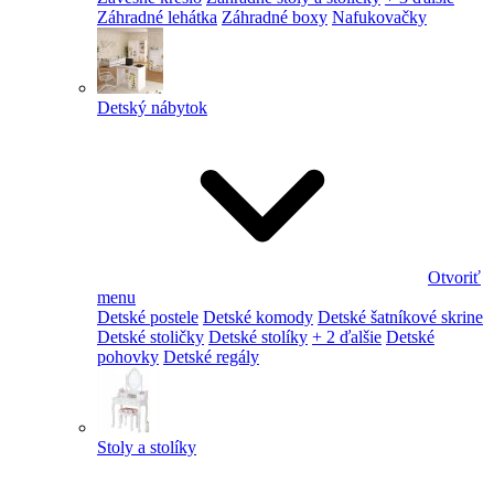
Záhradné lehátka
Záhradné boxy
Nafukovačky
Detský nábytok
Otvoriť
menu
Detské postele
Detské komody
Detské šatníkové skrine
Detské stoličky
Detské stolíky
+ 2 ďalšie
Detské
pohovky
Detské regály
Stoly a stolíky