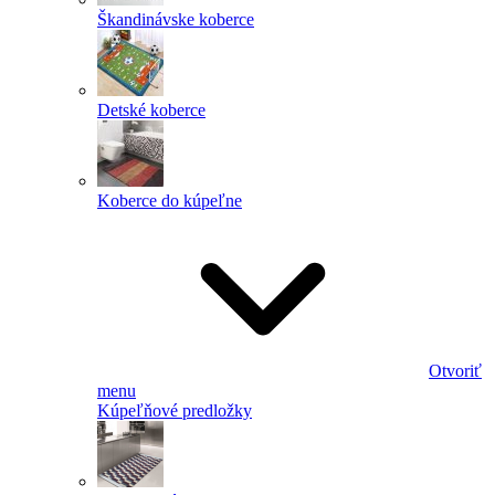
Škandinávske koberce
Detské koberce
Koberce do kúpeľne
Otvoriť
menu
Kúpeľňové predložky