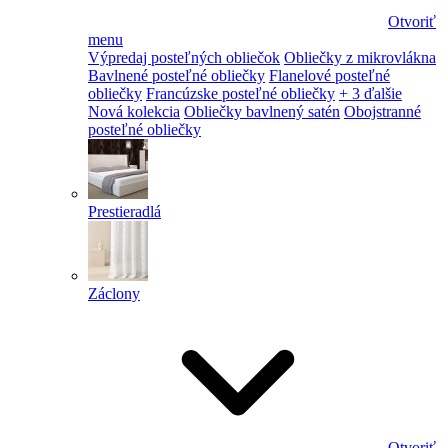
Otvoriť
menu
Výpredaj posteľných obliečok
Obliečky z mikrovlákna
Bavlnené posteľné obliečky
Flanelové posteľné
obliečky
Francúzske posteľné obliečky
+ 3 ďalšie
Nová kolekcia
Obliečky bavlnený satén
Obojstranné
posteľné obliečky
Prestieradlá
Záclony
Otvoriť