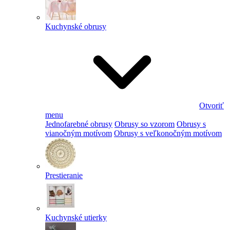
Kuchynské obrusy
Otvoriť
menu
Jednofarebné obrusy
Obrusy so vzorom
Obrusy s
vianočným motívom
Obrusy s veľkonočným motívom
Prestieranie
Kuchynské utierky