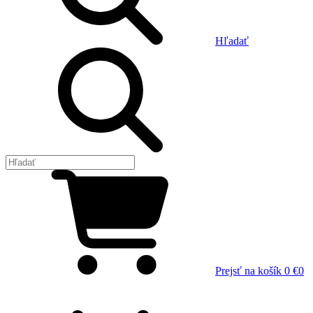
Hľadať
Prejsť na košík
0 €
0