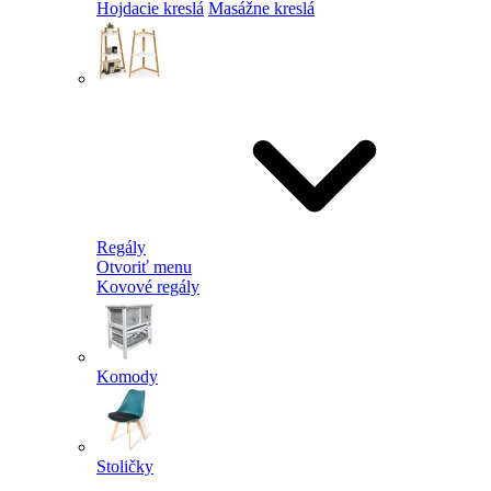
Hojdacie kreslá
Masážne kreslá
Regály
Otvoriť menu
Kovové regály
Komody
Stoličky