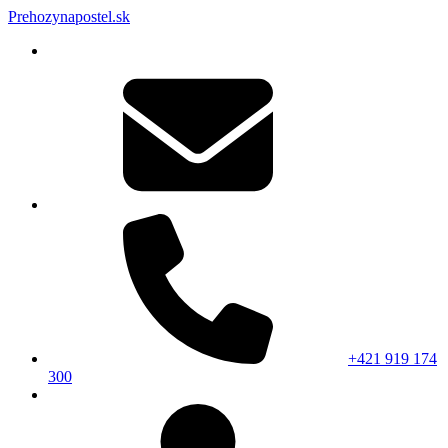
Prehozynapostel.sk
+421 919 174
300