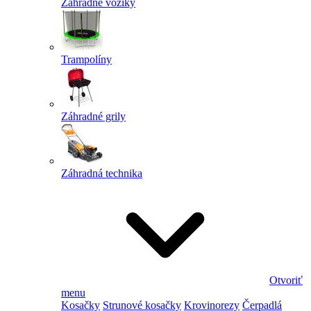
Záhradné vozíky
Trampolíny
Záhradné grily
Záhradná technika
Otvoriť
menu
Kosačky
Strunové kosačky
Krovinorezy
Čerpadlá