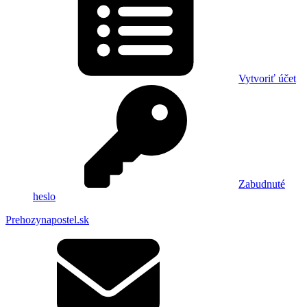
Vytvoriť účet
Zabudnuté
heslo
Prehozynapostel.sk