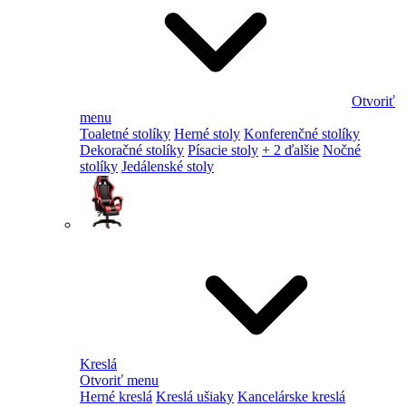
Otvoriť
menu
Toaletné stolíky
Herné stoly
Konferenčné stolíky
Dekoračné stolíky
Písacie stoly
+ 2 ďalšie
Nočné
stolíky
Jedálenské stoly
Kreslá
Otvoriť menu
Herné kreslá
Kreslá ušiaky
Kancelárske kreslá