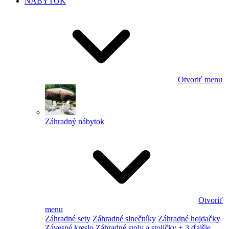
NÁBYTOK
Otvoriť menu
Záhradný nábytok
Otvoriť
menu
Záhradné sety
Záhradné slnečníky
Záhradné hojdačky
Závesné kreslo
Záhradné stoly a stoličky
+ 3 ďalšie