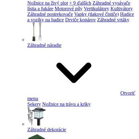
Nožnice na živý plot
+ 9 ďalších
Záhradné vysávače
lístia a fukáre
Motorové píly
Vertikulátory
Kultivátory
Záhradné postrekovače
Vapky (tlakové čističe)
Hadice
a vozíky na hadice
Drviče konárov
Záhradné vrtáky
Záhradné náradie
Otvoriť
menu
Sekery
Nožnice na trávu a kríky
Záhradné dekorácie