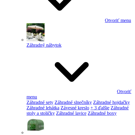
Otvoriť menu
Záhradný nábytok
Otvoriť
menu
Záhradné sety
Záhradné slnečníky
Záhradné hojdačky
Záhradné lehátka
Závesné kreslo
+ 3 ďalšie
Záhradné
stoly a stoličky
Záhradné lavice
Záhradné boxy