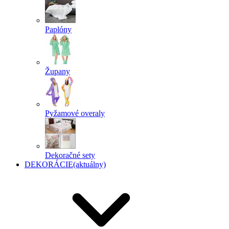
Paplóny
Župany
Pyžamové overaly
Dekoračné sety
DEKORÁCIE
(aktuálny)