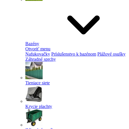
Bazény
Otvoriť menu
Nafukovačky
Príslušenstvo k bazénom
Plážové osušky
Záhradné sprchy
Tieniace siete
Krycie plachty