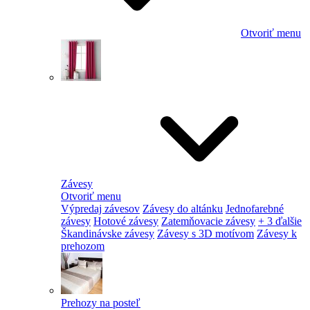
Otvoriť menu
Závesy
Otvoriť menu
Výpredaj závesov
Závesy do altánku
Jednofarebné
závesy
Hotové závesy
Zatemňovacie závesy
+ 3 ďalšie
Škandinávske závesy
Závesy s 3D motívom
Závesy k
prehozom
Prehozy na posteľ