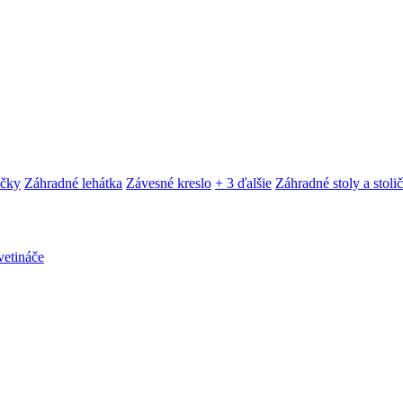
ačky
Záhradné lehátka
Závesné kreslo
+ 3 ďalšie
Záhradné stoly a stoli
etináče