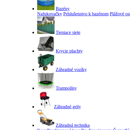
Bazény
Nafukovačky
Príslušenstvo k bazénom
Plážové os
Tieniace siete
Krycie plachty
Záhradné vozíky
Trampolíny
Záhradné grily
Záhradná technika