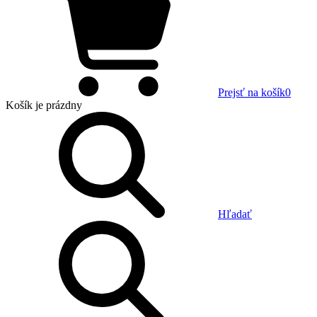
Prejsť na košík
0
Košík
je prázdny
Hľadať