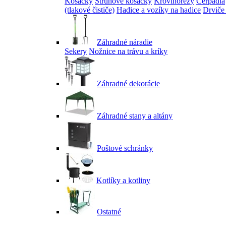
Kosačky
Strunové kosačky
Krovinorezy
Čerpadlá
(tlakové čističe)
Hadice a vozíky na hadice
Drviče
Záhradné náradie
Sekery
Nožnice na trávu a kríky
Záhradné dekorácie
Záhradné stany a altány
Poštové schránky
Kotlíky a kotliny
Ostatné