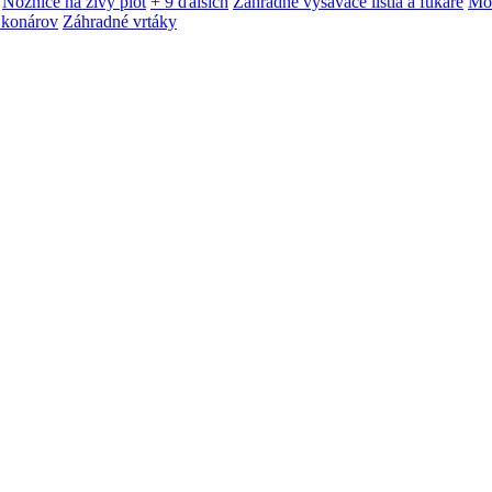
Nožnice na živý plot
+ 9 ďalších
Záhradné vysávače lístia a fukáre
Mot
 konárov
Záhradné vrtáky