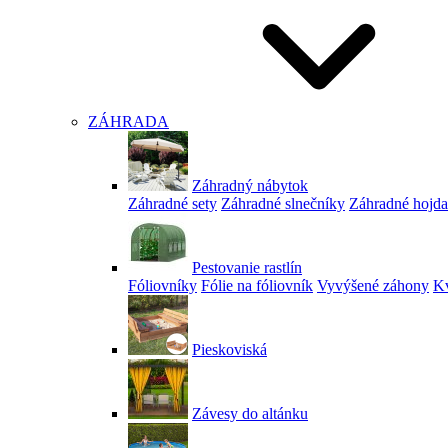
ZÁHRADA
Záhradný nábytok
Záhradné sety
Záhradné slnečníky
Záhradné hojd
Pestovanie rastlín
Fóliovníky
Fólie na fóliovník
Vyvýšené záhony
Kv
Pieskoviská
Závesy do altánku