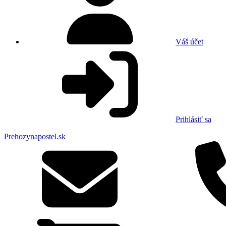
Váš účet
Prihlásiť sa
Prehozynapostel.sk