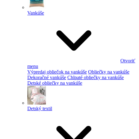
Vankúše
Otvoriť
menu
Výpredaj obliečok na vankúše
Obliečky na vankúše
Dekoračné vankúše
Chlpaté obliečky na vankúše
Detské obliečky na vankúše
Detský textil