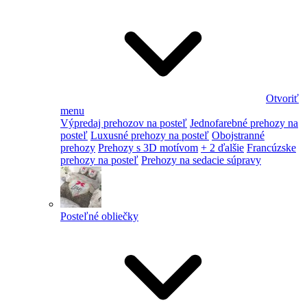
Otvoriť
menu
Výpredaj prehozov na posteľ
Jednofarebné prehozy na
posteľ
Luxusné prehozy na posteľ
Obojstranné
prehozy
Prehozy s 3D motívom
+ 2 ďalšie
Francúzske
prehozy na posteľ
Prehozy na sedacie súpravy
Posteľné obliečky