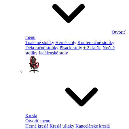
Otvoriť
menu
Toaletné stolíky
Herné stoly
Konferenčné stolíky
Dekoračné stolíky
Písacie stoly
+ 2 ďalšie
Nočné
stolíky
Jedálenské stoly
Kreslá
Otvoriť menu
Herné kreslá
Kreslá ušiaky
Kancelárske kreslá