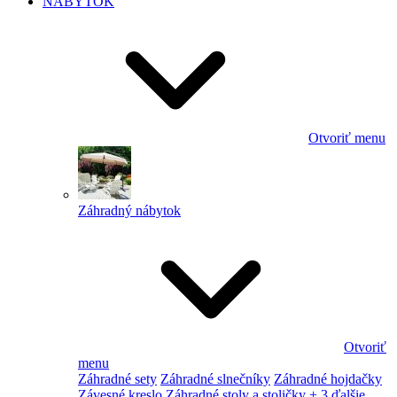
NÁBYTOK
Otvoriť menu
Záhradný nábytok
Otvoriť
menu
Záhradné sety
Záhradné slnečníky
Záhradné hojdačky
Závesné kreslo
Záhradné stoly a stoličky
+ 3 ďalšie