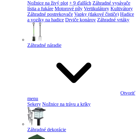
Nožnice na živý plot
+ 9 ďalších
Záhradné vysávače
lístia a fukáre
Motorové píly
Vertikulátory
Kultivátory
Záhradné postrekovače
Vapky (tlakové čističe)
Hadice
a vozíky na hadice
Drviče konárov
Záhradné vrtáky
Záhradné náradie
Otvoriť
menu
Sekery
Nožnice na trávu a kríky
Záhradné dekorácie