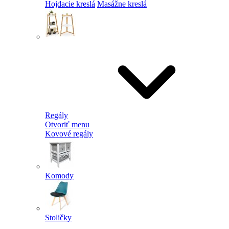
Hojdacie kreslá
Masážne kreslá
Regály
Otvoriť menu
Kovové regály
Komody
Stoličky