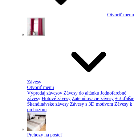
Otvoriť menu
Závesy
Otvoriť menu
Výpredaj závesov
Závesy do altánku
Jednofarebné
závesy
Hotové závesy
Zatemňovacie závesy
+ 3 ďalšie
Škandinávske závesy
Závesy s 3D motívom
Závesy k
prehozom
Prehozy na posteľ