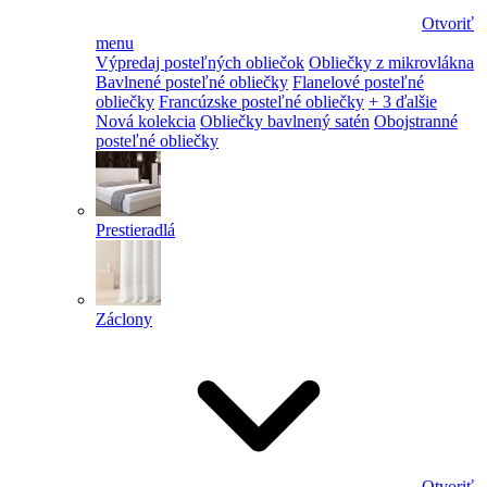
Otvoriť
menu
Výpredaj posteľných obliečok
Obliečky z mikrovlákna
Bavlnené posteľné obliečky
Flanelové posteľné
obliečky
Francúzske posteľné obliečky
+ 3 ďalšie
Nová kolekcia
Obliečky bavlnený satén
Obojstranné
posteľné obliečky
Prestieradlá
Záclony
Otvoriť