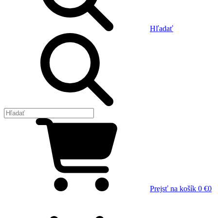
Hľadať
Prejsť na košík
0 €
0