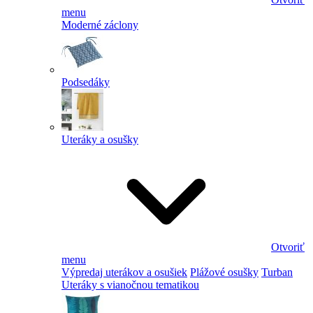
menu
Moderné záclony
Podsedáky
Uteráky a osušky
Otvoriť
menu
Výpredaj uterákov a osušiek
Plážové osušky
Turban
Uteráky s vianočnou tematikou