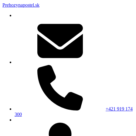
Prehozynapostel.sk
+421 919 174
300