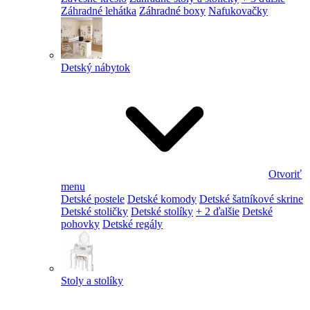
Záhradné lehátka
Záhradné boxy
Nafukovačky
Detský nábytok
Otvoriť
menu
Detské postele
Detské komody
Detské šatníkové skrine
Detské stoličky
Detské stolíky
+ 2 ďalšie
Detské
pohovky
Detské regály
Stoly a stolíky