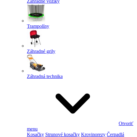
Záhradné vozíky
Trampolíny
Záhradné grily
Záhradná technika
Otvoriť
menu
Kosačky
Strunové kosačky
Krovinorezy
Čerpadlá