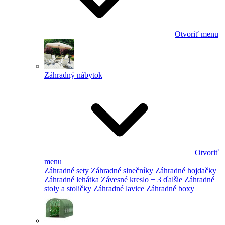
Otvoriť menu
Záhradný nábytok
Otvoriť
menu
Záhradné sety
Záhradné slnečníky
Záhradné hojdačky
Záhradné lehátka
Závesné kreslo
+ 3 ďalšie
Záhradné
stoly a stoličky
Záhradné lavice
Záhradné boxy