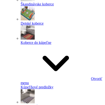
Škandinávske koberce
Detské koberce
Koberce do kúpeľne
Otvoriť
menu
Kúpeľňové predložky