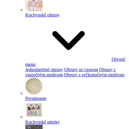
Kuchynské obrusy
Otvoriť
menu
Jednofarebné obrusy
Obrusy so vzorom
Obrusy s
vianočným motívom
Obrusy s veľkonočným motívom
Prestieranie
Kuchynské utierky