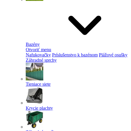
Bazény
Otvoriť menu
Nafukovačky
Príslušenstvo k bazénom
Plážové osušky
Záhradné sprchy
Tieniace siete
Krycie plachty