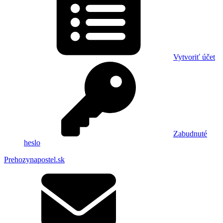
Vytvoriť účet
Zabudnuté
heslo
Prehozynapostel.sk