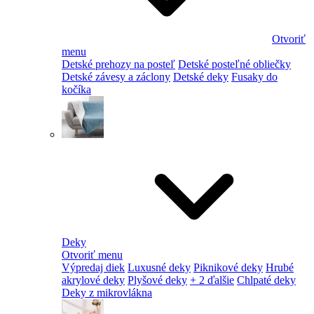
Otvoriť
menu
Detské prehozy na posteľ
Detské posteľné obliečky
Detské závesy a záclony
Detské deky
Fusaky do
kočíka
Deky
Otvoriť menu
Výpredaj diek
Luxusné deky
Piknikové deky
Hrubé
akrylové deky
Plyšové deky
+ 2 ďalšie
Chlpaté deky
Deky z mikrovlákna