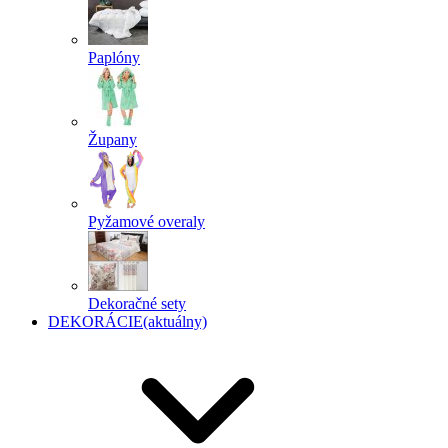
Paplóny
Župany
Pyžamové overaly
Dekoračné sety
DEKORÁCIE
(aktuálny)