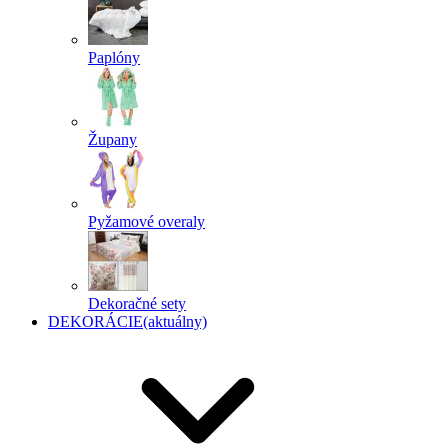
Paplóny
Župany
Pyžamové overaly
Dekoračné sety
DEKORÁCIE
(aktuálny)