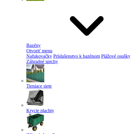
Bazény
Otvoriť menu
Nafukovačky
Príslušenstvo k bazénom
Plážové osušky
Záhradné sprchy
Tieniace siete
Krycie plachty