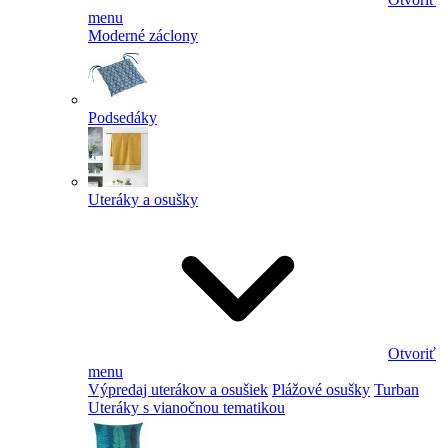
menu
Moderné záclony
Podsedáky
Uteráky a osušky
Otvoriť
menu
Výpredaj uterákov a osušiek
Plážové osušky
Turban
Uteráky s vianočnou tematikou