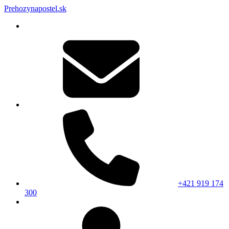
Prehozynapostel.sk
+421 919 174
300