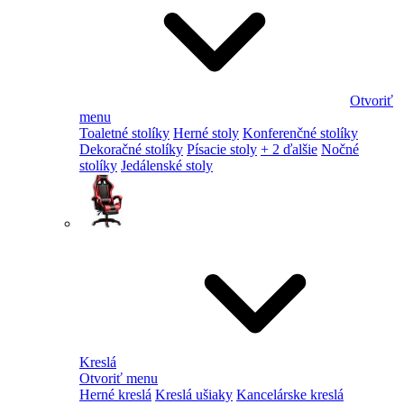
Otvoriť
menu
Toaletné stolíky
Herné stoly
Konferenčné stolíky
Dekoračné stolíky
Písacie stoly
+ 2 ďalšie
Nočné
stolíky
Jedálenské stoly
Kreslá
Otvoriť menu
Herné kreslá
Kreslá ušiaky
Kancelárske kreslá