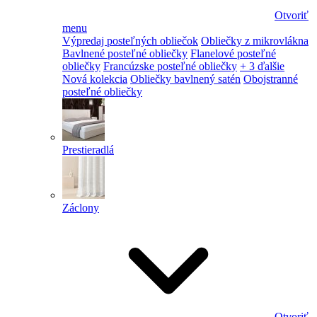
Otvoriť
menu
Výpredaj posteľných obliečok
Obliečky z mikrovlákna
Bavlnené posteľné obliečky
Flanelové posteľné
obliečky
Francúzske posteľné obliečky
+ 3 ďalšie
Nová kolekcia
Obliečky bavlnený satén
Obojstranné
posteľné obliečky
Prestieradlá
Záclony
Otvoriť