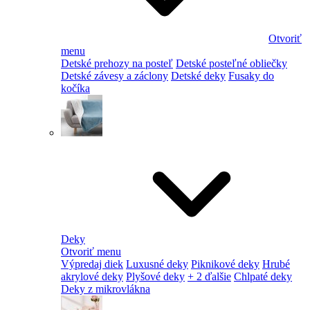
Otvoriť
menu
Detské prehozy na posteľ
Detské posteľné obliečky
Detské závesy a záclony
Detské deky
Fusaky do
kočíka
Deky
Otvoriť menu
Výpredaj diek
Luxusné deky
Piknikové deky
Hrubé
akrylové deky
Plyšové deky
+ 2 ďalšie
Chlpaté deky
Deky z mikrovlákna