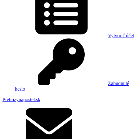
Vytvoriť účet
Zabudnuté
heslo
Prehozynapostel.sk