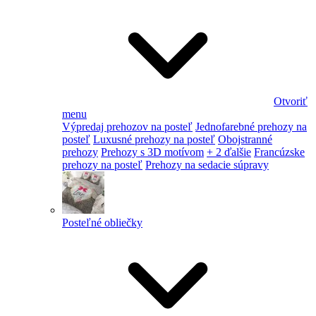
Otvoriť
menu
Výpredaj prehozov na posteľ
Jednofarebné prehozy na
posteľ
Luxusné prehozy na posteľ
Obojstranné
prehozy
Prehozy s 3D motívom
+ 2 ďalšie
Francúzske
prehozy na posteľ
Prehozy na sedacie súpravy
Posteľné obliečky