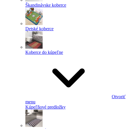
Škandinávske koberce
Detské koberce
Koberce do kúpeľne
Otvoriť
menu
Kúpeľňové predložky