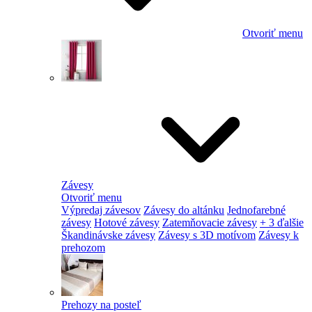
Otvoriť menu
Závesy
Otvoriť menu
Výpredaj závesov
Závesy do altánku
Jednofarebné
závesy
Hotové závesy
Zatemňovacie závesy
+ 3 ďalšie
Škandinávske závesy
Závesy s 3D motívom
Závesy k
prehozom
Prehozy na posteľ