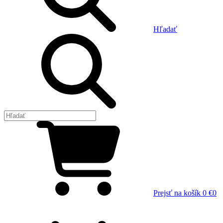
Hľadať
Prejsť na košík
0 €
0