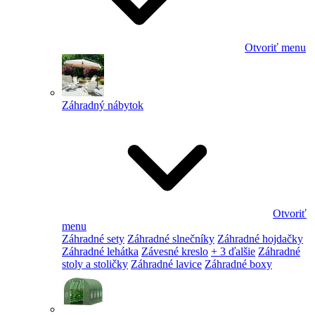
Otvoriť menu
Záhradný nábytok
Otvoriť
menu
Záhradné sety
Záhradné slnečníky
Záhradné hojdačky
Záhradné lehátka
Závesné kreslo
+ 3 ďalšie
Záhradné
stoly a stoličky
Záhradné lavice
Záhradné boxy