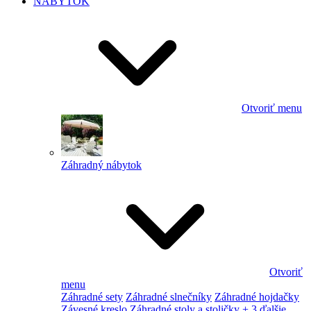
NÁBYTOK
Otvoriť menu
Záhradný nábytok
Otvoriť
menu
Záhradné sety
Záhradné slnečníky
Záhradné hojdačky
Závesné kreslo
Záhradné stoly a stoličky
+ 3 ďalšie