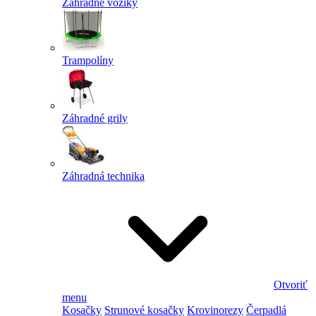
Záhradné vozíky
Trampolíny
Záhradné grily
Záhradná technika
Otvoriť
menu
Kosačky
Strunové kosačky
Krovinorezy
Čerpadlá