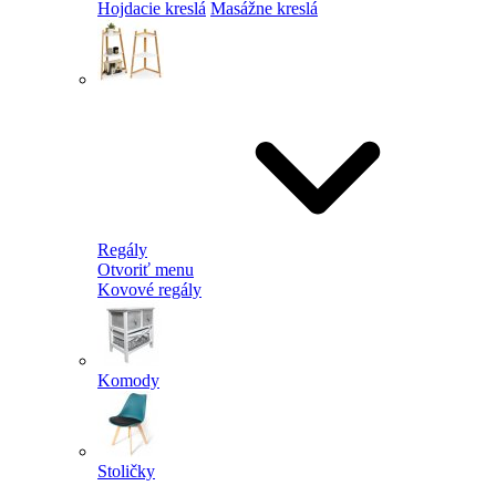
Hojdacie kreslá
Masážne kreslá
Regály
Otvoriť menu
Kovové regály
Komody
Stoličky