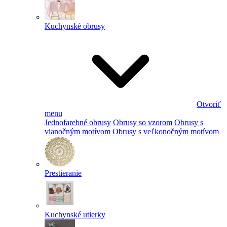
Kuchynské obrusy
Otvoriť
menu
Jednofarebné obrusy
Obrusy so vzorom
Obrusy s
vianočným motívom
Obrusy s veľkonočným motívom
Prestieranie
Kuchynské utierky