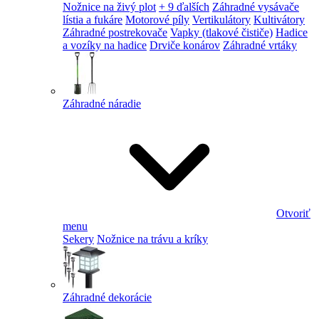
Nožnice na živý plot
+ 9 ďalších
Záhradné vysávače
lístia a fukáre
Motorové píly
Vertikulátory
Kultivátory
Záhradné postrekovače
Vapky (tlakové čističe)
Hadice
a vozíky na hadice
Drviče konárov
Záhradné vrtáky
Záhradné náradie
Otvoriť
menu
Sekery
Nožnice na trávu a kríky
Záhradné dekorácie