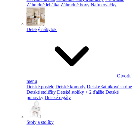
Záhradné lehátka
Záhradné boxy
Nafukovačky
Detský nábytok
Otvoriť
menu
Detské postele
Detské komody
Detské šatníkové skrine
Detské stoličky
Detské stolíky
+ 2 ďalšie
Detské
pohovky
Detské regály
Stoly a stolíky