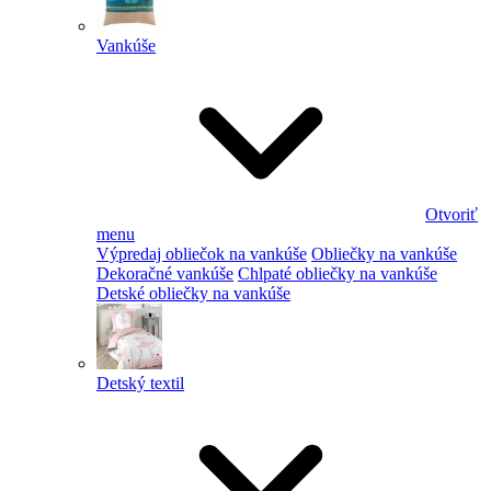
Vankúše
Otvoriť
menu
Výpredaj obliečok na vankúše
Obliečky na vankúše
Dekoračné vankúše
Chlpaté obliečky na vankúše
Detské obliečky na vankúše
Detský textil