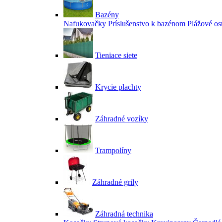
Bazény
Nafukovačky
Príslušenstvo k bazénom
Plážové os
Tieniace siete
Krycie plachty
Záhradné vozíky
Trampolíny
Záhradné grily
Záhradná technika