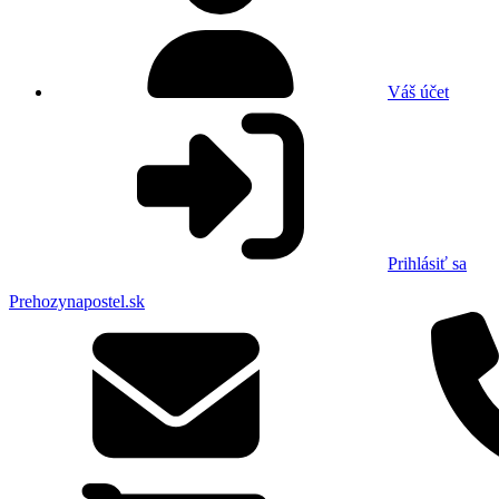
Váš účet
Prihlásiť sa
Prehozynapostel.sk