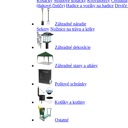
Kosačky
Strunové kosačky
Krovinorezy
Čerpadlá
(tlakové čističe)
Hadice a vozíky na hadice
Drviče
Záhradné náradie
Sekery
Nožnice na trávu a kríky
Záhradné dekorácie
Záhradné stany a altány
Poštové schránky
Kotlíky a kotliny
Ostatné