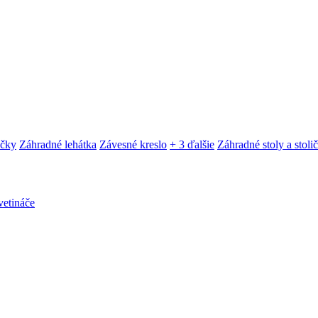
ačky
Záhradné lehátka
Závesné kreslo
+ 3 ďalšie
Záhradné stoly a stoli
etináče