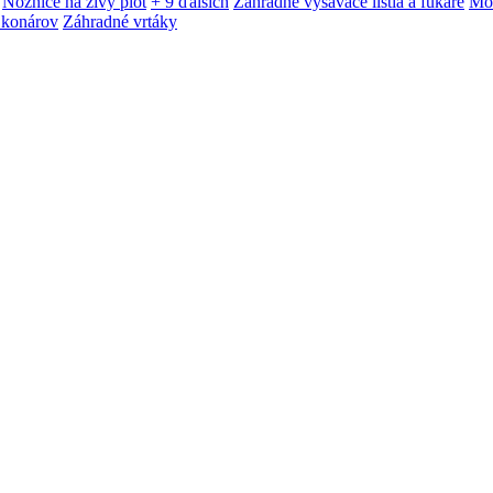
Nožnice na živý plot
+ 9 ďalších
Záhradné vysávače lístia a fukáre
Mot
 konárov
Záhradné vrtáky