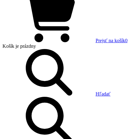
Prejsť na košík
0
Košík
je prázdny
Hľadať