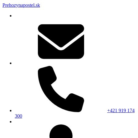
Prehozynapostel.sk
+421 919 174
300