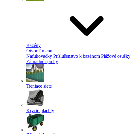
Bazény
Otvoriť menu
Nafukovačky
Príslušenstvo k bazénom
Plážové osušky
Záhradné sprchy
Tieniace siete
Krycie plachty