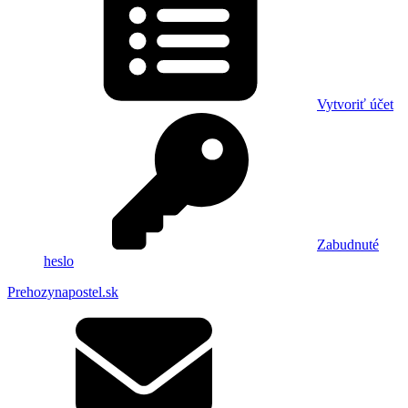
Vytvoriť účet
Zabudnuté
heslo
Prehozynapostel.sk