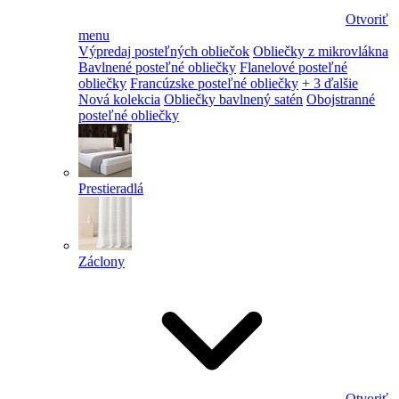
Otvoriť
menu
Výpredaj posteľných obliečok
Obliečky z mikrovlákna
Bavlnené posteľné obliečky
Flanelové posteľné
obliečky
Francúzske posteľné obliečky
+ 3 ďalšie
Nová kolekcia
Obliečky bavlnený satén
Obojstranné
posteľné obliečky
Prestieradlá
Záclony
Otvoriť