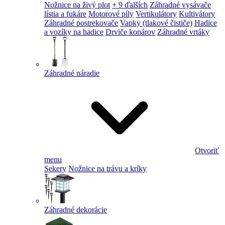
Nožnice na živý plot
+ 9 ďalších
Záhradné vysávače
lístia a fukáre
Motorové píly
Vertikulátory
Kultivátory
Záhradné postrekovače
Vapky (tlakové čističe)
Hadice
a vozíky na hadice
Drviče konárov
Záhradné vrtáky
Záhradné náradie
Otvoriť
menu
Sekery
Nožnice na trávu a kríky
Záhradné dekorácie