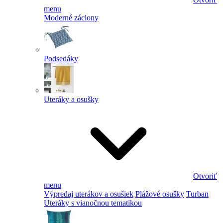
menu
Moderné záclony
Podsedáky
Uteráky a osušky
Otvoriť
menu
Výpredaj uterákov a osušiek
Plážové osušky
Turban
Uteráky s vianočnou tematikou