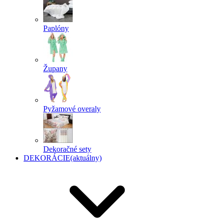
Paplóny
Župany
Pyžamové overaly
Dekoračné sety
DEKORÁCIE
(aktuálny)