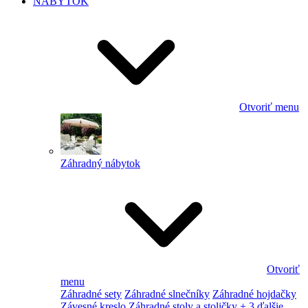
NÁBYTOK
Otvoriť menu
Záhradný nábytok
Otvoriť
menu
Záhradné sety
Záhradné slnečníky
Záhradné hojdačky
Závesné kreslo
Záhradné stoly a stoličky
+ 3 ďalšie