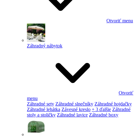
Otvoriť menu
Záhradný nábytok
Otvoriť
menu
Záhradné sety
Záhradné slnečníky
Záhradné hojdačky
Záhradné lehátka
Závesné kreslo
+ 3 ďalšie
Záhradné
stoly a stoličky
Záhradné lavice
Záhradné boxy