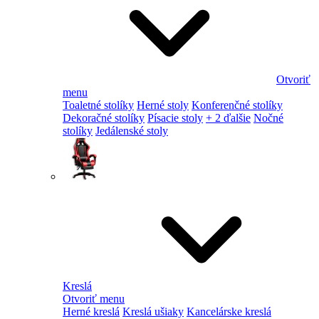
Otvoriť
menu
Toaletné stolíky
Herné stoly
Konferenčné stolíky
Dekoračné stolíky
Písacie stoly
+ 2 ďalšie
Nočné
stolíky
Jedálenské stoly
Kreslá
Otvoriť menu
Herné kreslá
Kreslá ušiaky
Kancelárske kreslá