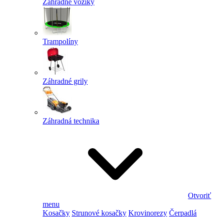
Záhradné vozíky
Trampolíny
Záhradné grily
Záhradná technika
Otvoriť
menu
Kosačky
Strunové kosačky
Krovinorezy
Čerpadlá