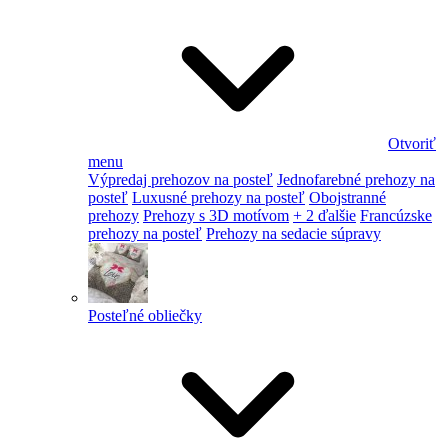
Otvoriť
menu
Výpredaj prehozov na posteľ
Jednofarebné prehozy na
posteľ
Luxusné prehozy na posteľ
Obojstranné
prehozy
Prehozy s 3D motívom
+ 2 ďalšie
Francúzske
prehozy na posteľ
Prehozy na sedacie súpravy
Posteľné obliečky