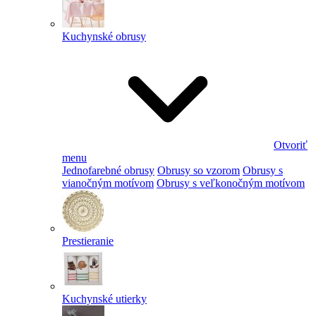
Kuchynské obrusy
Otvoriť
menu
Jednofarebné obrusy
Obrusy so vzorom
Obrusy s
vianočným motívom
Obrusy s veľkonočným motívom
Prestieranie
Kuchynské utierky