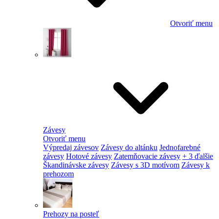
Otvoriť menu
Závesy
Otvoriť menu
Výpredaj závesov
Závesy do altánku
Jednofarebné
závesy
Hotové závesy
Zatemňovacie závesy
+ 3 ďalšie
Škandinávske závesy
Závesy s 3D motívom
Závesy k
prehozom
Prehozy na posteľ