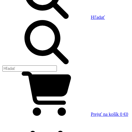
Hľadať
Prejsť na košík
0 €
0