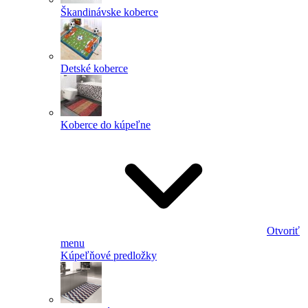
Škandinávske koberce
Detské koberce
Koberce do kúpeľne
Otvoriť
menu
Kúpeľňové predložky