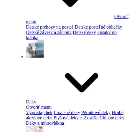
Otvoriť
menu
Detské prehozy na posteľ
Detské posteľné obliečky
Detské závesy a záclony
Detské deky
Fusaky do
kočíka
Deky
Otvoriť menu
Výpredaj diek
Luxusné deky
Piknikové deky
Hrubé
akrylové deky
Plyšové deky
+ 2 ďalšie
Chlpaté deky
Deky z mikrovlákna