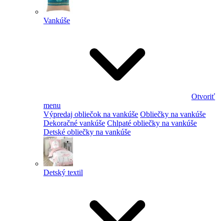
Vankúše
Otvoriť
menu
Výpredaj obliečok na vankúše
Obliečky na vankúše
Dekoračné vankúše
Chlpaté obliečky na vankúše
Detské obliečky na vankúše
Detský textil