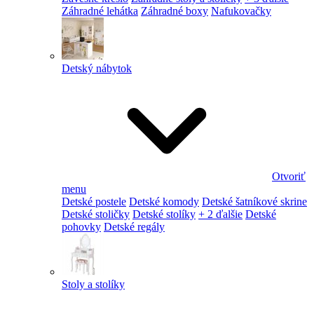
Záhradné lehátka
Záhradné boxy
Nafukovačky
Detský nábytok
Otvoriť
menu
Detské postele
Detské komody
Detské šatníkové skrine
Detské stoličky
Detské stolíky
+ 2 ďalšie
Detské
pohovky
Detské regály
Stoly a stolíky