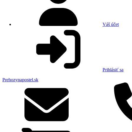
Váš účet
Prihlásiť sa
Prehozynapostel.sk