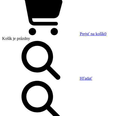
Prejsť na košík
0
Košík
je prázdny
Hľadať