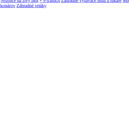
Nožnice na živý plot
+ 9 ďalších
Záhradné vysávače lístia a fukáre
Mot
 konárov
Záhradné vrtáky