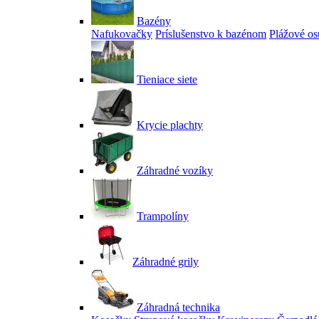
Bazény
Nafukovačky
Príslušenstvo k bazénom
Plážové os
Tieniace siete
Krycie plachty
Záhradné vozíky
Trampolíny
Záhradné grily
Záhradná technika