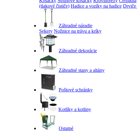
Kosačky
Strunové kosačky
Krovinorezy
Čerpadlá
(tlakové čističe)
Hadice a vozíky na hadice
Drviče
Záhradné náradie
Sekery
Nožnice na trávu a kríky
Záhradné dekorácie
Záhradné stany a altány
Poštové schránky
Kotlíky a kotliny
Ostatné