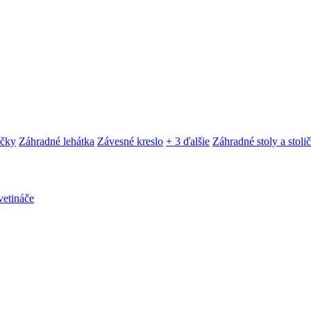
ačky
Záhradné lehátka
Závesné kreslo
+ 3 ďalšie
Záhradné stoly a stoli
etináče