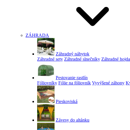
ZÁHRADA
Záhradný nábytok
Záhradné sety
Záhradné slnečníky
Záhradné hojd
Pestovanie rastlín
Fóliovníky
Fólie na fóliovník
Vyvýšené záhony
Kv
Pieskoviská
Závesy do altánku