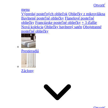
Otvoriť
menu
Výpredaj posteľných obliečok
Obliečky z mikrovlákna
Bavlnené posteľné obliečky
Flanelové posteľné
obliečky
Francúzske posteľné obliečky
+ 3 ďalšie
Nová kolekcia
Obliečky bavlnený satén
Obojstranné
posteľné obliečky
Prestieradlá
Záclony
Otvoriť