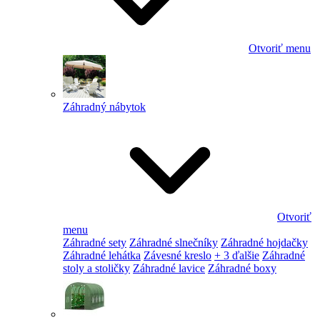
Otvoriť menu
Záhradný nábytok
Otvoriť
menu
Záhradné sety
Záhradné slnečníky
Záhradné hojdačky
Záhradné lehátka
Závesné kreslo
+ 3 ďalšie
Záhradné
stoly a stoličky
Záhradné lavice
Záhradné boxy