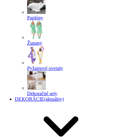
Paplóny
Župany
Pyžamové overaly
Dekoračné sety
DEKORÁCIE
(aktuálny)