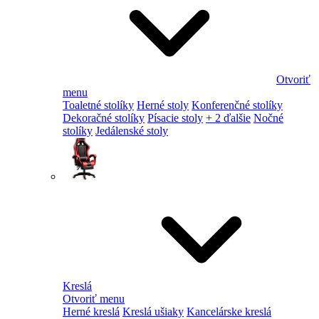
Otvoriť
menu
Toaletné stolíky
Herné stoly
Konferenčné stolíky
Dekoračné stolíky
Písacie stoly
+ 2 ďalšie
Nočné
stolíky
Jedálenské stoly
Kreslá
Otvoriť menu
Herné kreslá
Kreslá ušiaky
Kancelárske kreslá