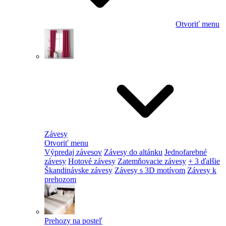
Otvoriť menu
Závesy
Otvoriť menu
Výpredaj závesov
Závesy do altánku
Jednofarebné
závesy
Hotové závesy
Zatemňovacie závesy
+ 3 ďalšie
Škandinávske závesy
Závesy s 3D motívom
Závesy k
prehozom
Prehozy na posteľ