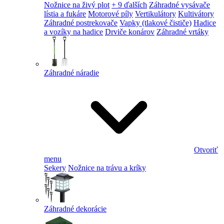
Nožnice na živý plot
+ 9 ďalších
Záhradné vysávače
lístia a fukáre
Motorové píly
Vertikulátory
Kultivátory
Záhradné postrekovače
Vapky (tlakové čističe)
Hadice
a vozíky na hadice
Drviče konárov
Záhradné vrtáky
Záhradné náradie
Otvoriť
menu
Sekery
Nožnice na trávu a kríky
Záhradné dekorácie