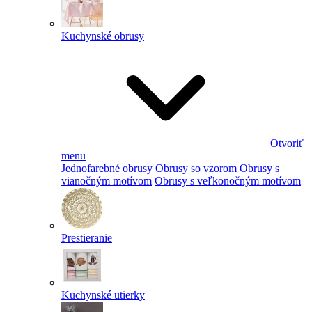
Kuchynské obrusy
Otvoriť
menu
Jednofarebné obrusy
Obrusy so vzorom
Obrusy s
vianočným motívom
Obrusy s veľkonočným motívom
Prestieranie
Kuchynské utierky