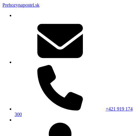
Prehozynapostel.sk
+421 919 174
300