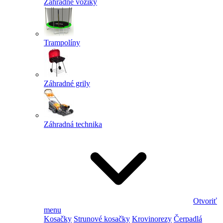
Záhradné vozíky
Trampolíny
Záhradné grily
Záhradná technika
Otvoriť
menu
Kosačky
Strunové kosačky
Krovinorezy
Čerpadlá