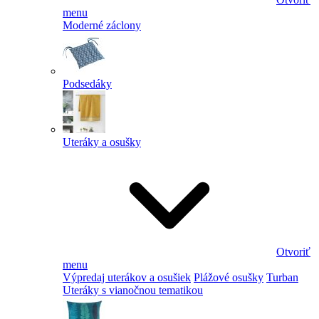
menu
Moderné záclony
Podsedáky
Uteráky a osušky
Otvoriť
menu
Výpredaj uterákov a osušiek
Plážové osušky
Turban
Uteráky s vianočnou tematikou