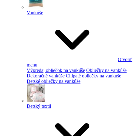
Vankúše
Otvoriť
menu
Výpredaj obliečok na vankúše
Obliečky na vankúše
Dekoračné vankúše
Chlpaté obliečky na vankúše
Detské obliečky na vankúše
Detský textil