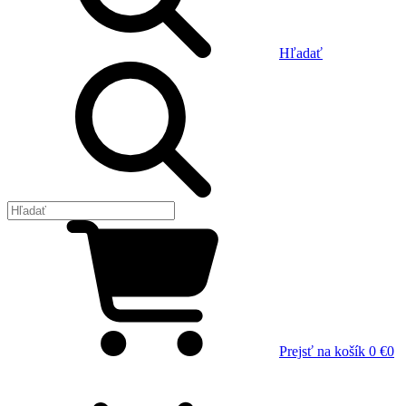
Hľadať
Prejsť na košík
0 €
0