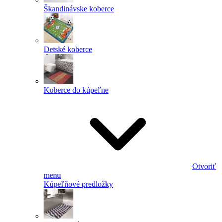
Škandinávske koberce
Detské koberce
Koberce do kúpeľne
Otvoriť
menu
Kúpeľňové predložky