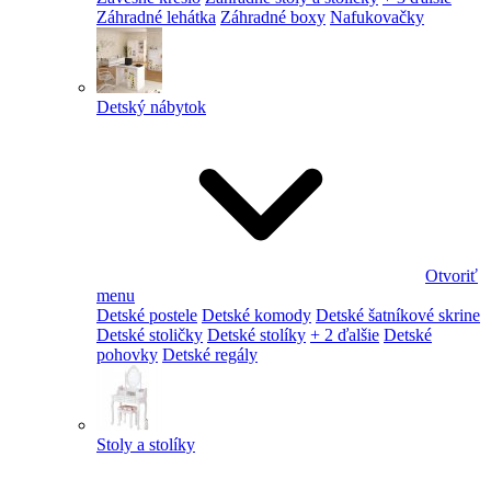
Záhradné lehátka
Záhradné boxy
Nafukovačky
Detský nábytok
Otvoriť
menu
Detské postele
Detské komody
Detské šatníkové skrine
Detské stoličky
Detské stolíky
+ 2 ďalšie
Detské
pohovky
Detské regály
Stoly a stolíky