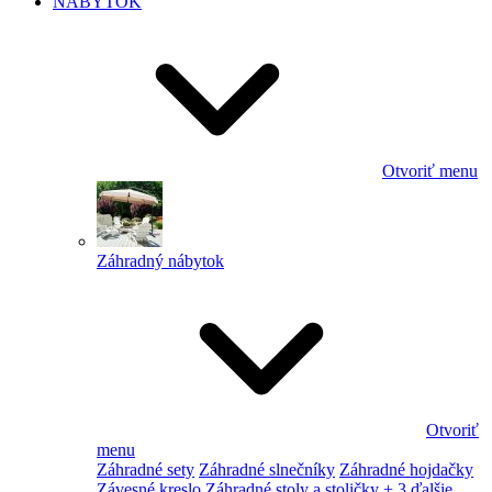
NÁBYTOK
Otvoriť menu
Záhradný nábytok
Otvoriť
menu
Záhradné sety
Záhradné slnečníky
Záhradné hojdačky
Závesné kreslo
Záhradné stoly a stoličky
+ 3 ďalšie