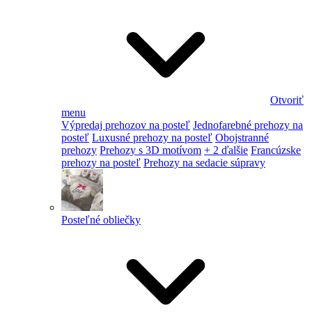
Otvoriť
menu
Výpredaj prehozov na posteľ
Jednofarebné prehozy na
posteľ
Luxusné prehozy na posteľ
Obojstranné
prehozy
Prehozy s 3D motívom
+ 2 ďalšie
Francúzske
prehozy na posteľ
Prehozy na sedacie súpravy
Posteľné obliečky