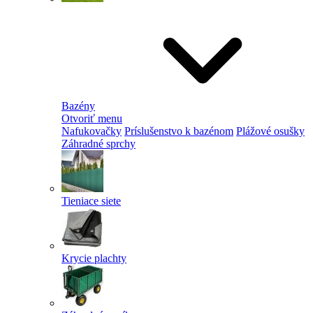
Bazény
Otvoriť menu
Nafukovačky
Príslušenstvo k bazénom
Plážové osušky
Záhradné sprchy
Tieniace siete
Krycie plachty