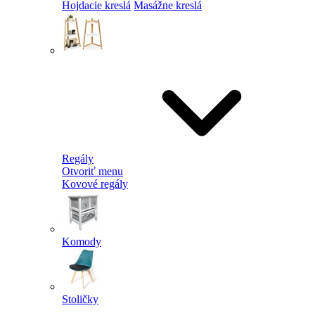
Hojdacie kreslá
Masážne kreslá
Regály
Otvoriť menu
Kovové regály
Komody
Stoličky