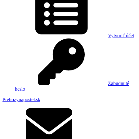
Vytvoriť účet
Zabudnuté
heslo
Prehozynapostel.sk