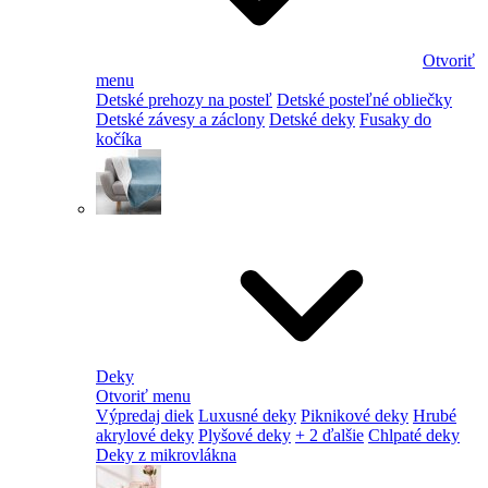
Otvoriť
menu
Detské prehozy na posteľ
Detské posteľné obliečky
Detské závesy a záclony
Detské deky
Fusaky do
kočíka
Deky
Otvoriť menu
Výpredaj diek
Luxusné deky
Piknikové deky
Hrubé
akrylové deky
Plyšové deky
+ 2 ďalšie
Chlpaté deky
Deky z mikrovlákna