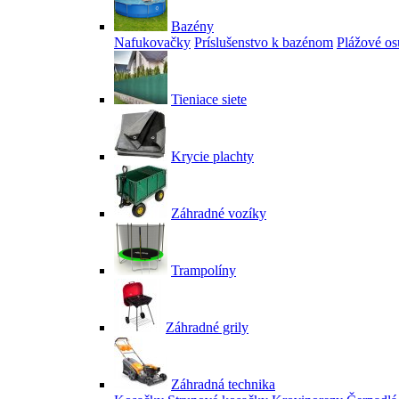
Bazény
Nafukovačky
Príslušenstvo k bazénom
Plážové os
Tieniace siete
Krycie plachty
Záhradné vozíky
Trampolíny
Záhradné grily
Záhradná technika