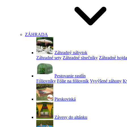
ZÁHRADA
Záhradný nábytok
Záhradné sety
Záhradné slnečníky
Záhradné hojd
Pestovanie rastlín
Fóliovníky
Fólie na fóliovník
Vyvýšené záhony
Kv
Pieskoviská
Závesy do altánku