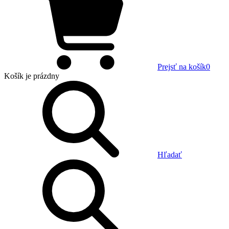
Prejsť na košík
0
Košík
je prázdny
Hľadať