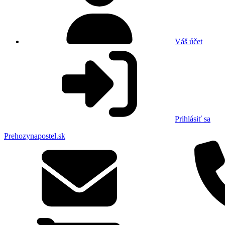
Váš účet
Prihlásiť sa
Prehozynapostel.sk