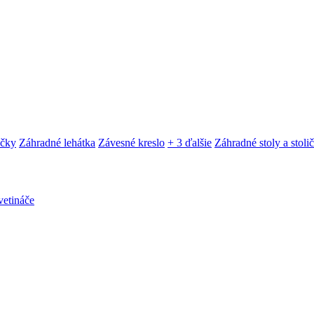
ačky
Záhradné lehátka
Závesné kreslo
+ 3 ďalšie
Záhradné stoly a stoli
etináče