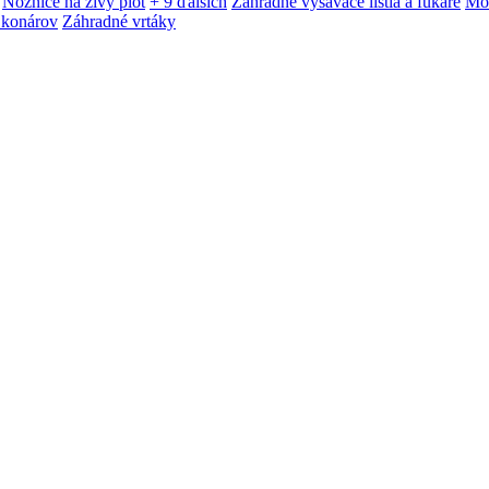
Nožnice na živý plot
+ 9 ďalších
Záhradné vysávače lístia a fukáre
Mot
 konárov
Záhradné vrtáky