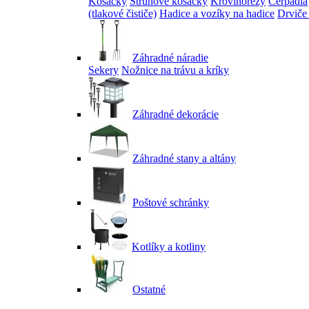
Kosačky
Strunové kosačky
Krovinorezy
Čerpadlá
(tlakové čističe)
Hadice a vozíky na hadice
Drviče
Záhradné náradie
Sekery
Nožnice na trávu a kríky
Záhradné dekorácie
Záhradné stany a altány
Poštové schránky
Kotlíky a kotliny
Ostatné