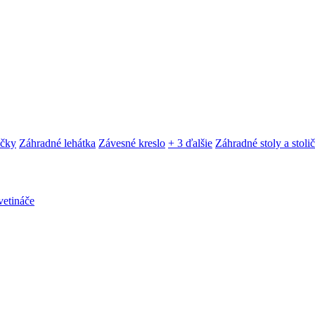
ačky
Záhradné lehátka
Závesné kreslo
+ 3 ďalšie
Záhradné stoly a stoli
etináče