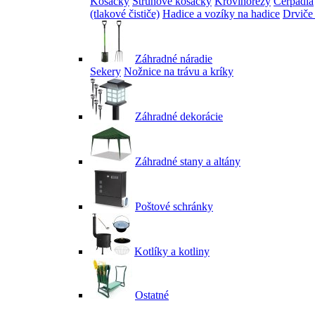
Kosačky
Strunové kosačky
Krovinorezy
Čerpadlá
(tlakové čističe)
Hadice a vozíky na hadice
Drviče
Záhradné náradie
Sekery
Nožnice na trávu a kríky
Záhradné dekorácie
Záhradné stany a altány
Poštové schránky
Kotlíky a kotliny
Ostatné