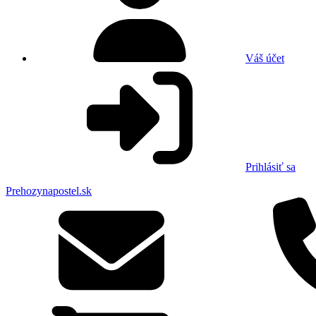
Váš účet
Prihlásiť sa
Prehozynapostel.sk