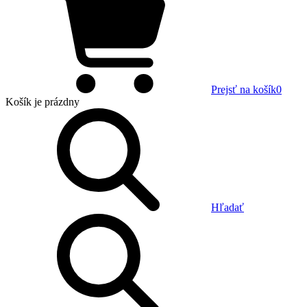
Prejsť na košík
0
Košík
je prázdny
Hľadať