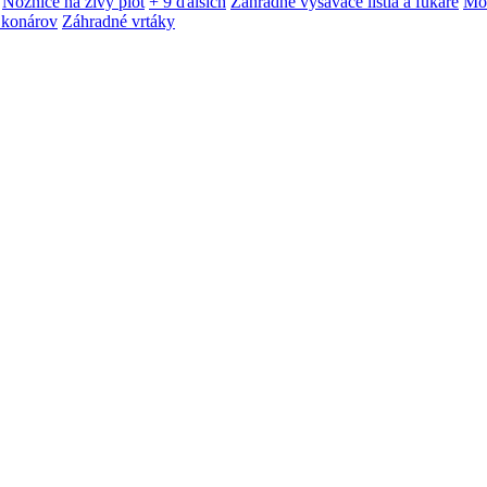
Nožnice na živý plot
+ 9 ďalších
Záhradné vysávače lístia a fukáre
Mot
 konárov
Záhradné vrtáky