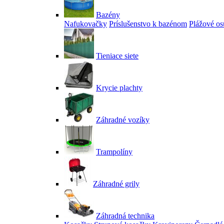
Bazény
Nafukovačky
Príslušenstvo k bazénom
Plážové os
Tieniace siete
Krycie plachty
Záhradné vozíky
Trampolíny
Záhradné grily
Záhradná technika