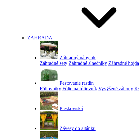
ZÁHRADA
Záhradný nábytok
Záhradné sety
Záhradné slnečníky
Záhradné hojd
Pestovanie rastlín
Fóliovníky
Fólie na fóliovník
Vyvýšené záhony
Kv
Pieskoviská
Závesy do altánku