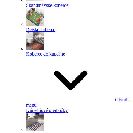
Škandinávske koberce
Detské koberce
Koberce do kúpeľne
Otvoriť
menu
Kúpeľňové predložky