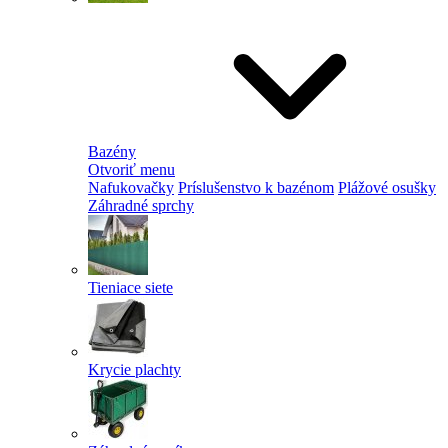
Bazény
Otvoriť menu
Nafukovačky
Príslušenstvo k bazénom
Plážové osušky
Záhradné sprchy
Tieniace siete
Krycie plachty