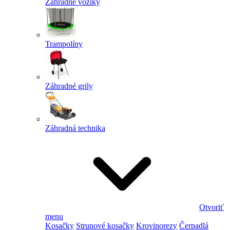
Záhradné vozíky
Trampolíny
Záhradné grily
Záhradná technika
Otvoriť
menu
Kosačky
Strunové kosačky
Krovinorezy
Čerpadlá