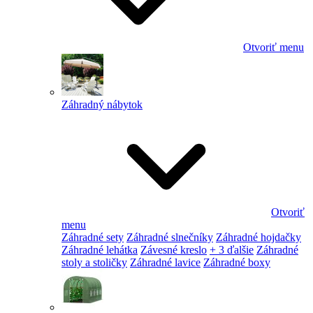
Otvoriť menu
Záhradný nábytok
Otvoriť
menu
Záhradné sety
Záhradné slnečníky
Záhradné hojdačky
Záhradné lehátka
Závesné kreslo
+ 3 ďalšie
Záhradné
stoly a stoličky
Záhradné lavice
Záhradné boxy