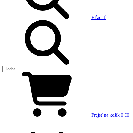
Hľadať
Prejsť na košík
0 €
0