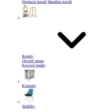
Hojdacie kreslá
Masážne kreslá
Regály
Otvoriť menu
Kovové regály
Komody
Stoličky