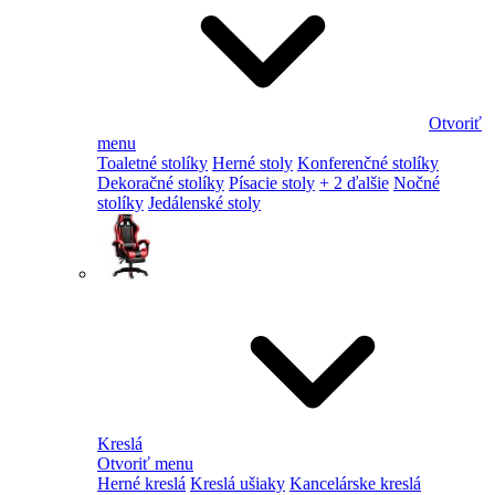
Otvoriť
menu
Toaletné stolíky
Herné stoly
Konferenčné stolíky
Dekoračné stolíky
Písacie stoly
+ 2 ďalšie
Nočné
stolíky
Jedálenské stoly
Kreslá
Otvoriť menu
Herné kreslá
Kreslá ušiaky
Kancelárske kreslá