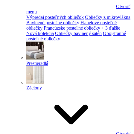
Otvoriť
menu
Výpredaj posteľných obliečok
Obliečky z mikrovlákna
Bavlnené posteľné obliečky
Flanelové posteľné
obliečky
Francúzske posteľné obliečky
+ 3 ďalšie
Nová kolekcia
Obliečky bavlnený satén
Obojstranné
posteľné obliečky
Prestieradlá
Záclony
Otvoriť