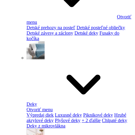
Otvoriť
menu
Detské prehozy na posteľ
Detské posteľné obliečky
Detské závesy a záclony
Detské deky
Fusaky do
kočíka
Deky
Otvoriť menu
Výpredaj diek
Luxusné deky
Piknikové deky
Hrubé
akrylové deky
Plyšové deky
+ 2 ďalšie
Chlpaté deky
Deky z mikrovlákna