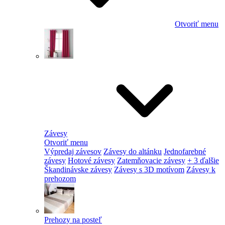
Otvoriť menu
Závesy
Otvoriť menu
Výpredaj závesov
Závesy do altánku
Jednofarebné
závesy
Hotové závesy
Zatemňovacie závesy
+ 3 ďalšie
Škandinávske závesy
Závesy s 3D motívom
Závesy k
prehozom
Prehozy na posteľ