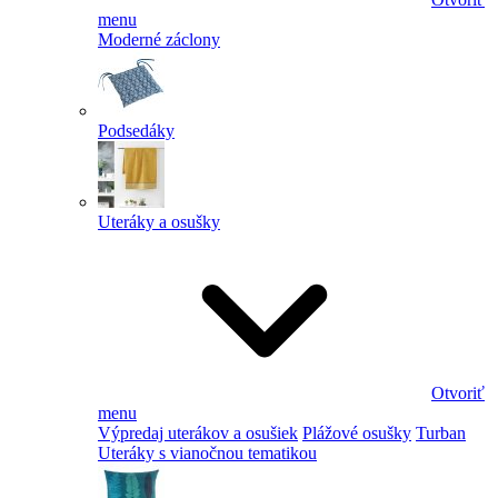
menu
Moderné záclony
Podsedáky
Uteráky a osušky
Otvoriť
menu
Výpredaj uterákov a osušiek
Plážové osušky
Turban
Uteráky s vianočnou tematikou