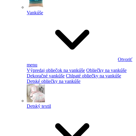
Vankúše
Otvoriť
menu
Výpredaj obliečok na vankúše
Obliečky na vankúše
Dekoračné vankúše
Chlpaté obliečky na vankúše
Detské obliečky na vankúše
Detský textil