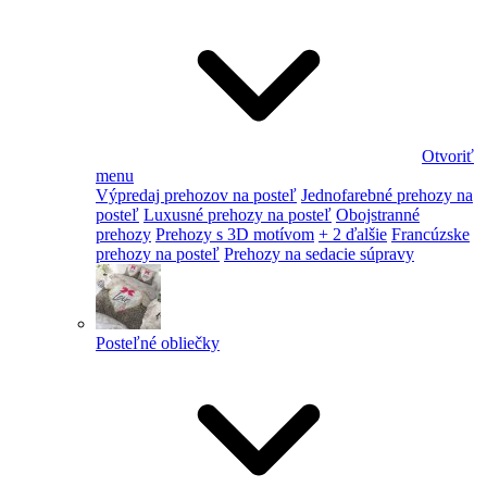
Otvoriť
menu
Výpredaj prehozov na posteľ
Jednofarebné prehozy na
posteľ
Luxusné prehozy na posteľ
Obojstranné
prehozy
Prehozy s 3D motívom
+ 2 ďalšie
Francúzske
prehozy na posteľ
Prehozy na sedacie súpravy
Posteľné obliečky