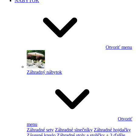
NÁBYTOK
Otvoriť menu
Záhradný nábytok
Otvoriť
menu
Záhradné sety
Záhradné slnečníky
Záhradné hojdačky
Závesné kreslo
Záhradné stoly a stoličky
+ 3 ďalšie