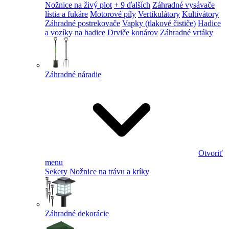
Nožnice na živý plot
+ 9 ďalších
Záhradné vysávače
lístia a fukáre
Motorové píly
Vertikulátory
Kultivátory
Záhradné postrekovače
Vapky (tlakové čističe)
Hadice
a vozíky na hadice
Drviče konárov
Záhradné vrtáky
Záhradné náradie
Otvoriť
menu
Sekery
Nožnice na trávu a kríky
Záhradné dekorácie