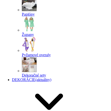
Paplóny
Župany
Pyžamové overaly
Dekoračné sety
DEKORÁCIE
(aktuálny)