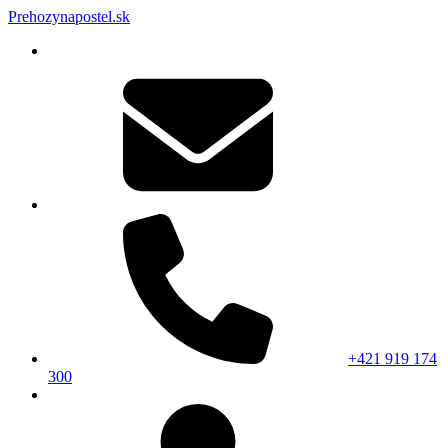
Prehozynapostel.sk
+421 919 174
300