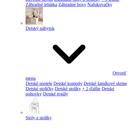
Záhradné lehátka
Záhradné boxy
Nafukovačky
Detský nábytok
Otvoriť
menu
Detské postele
Detské komody
Detské šatníkové skrine
Detské stoličky
Detské stolíky
+ 2 ďalšie
Detské
pohovky
Detské regály
Stoly a stolíky