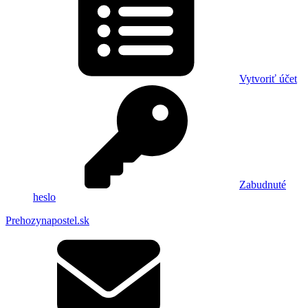
Vytvoriť účet
Zabudnuté
heslo
Prehozynapostel.sk