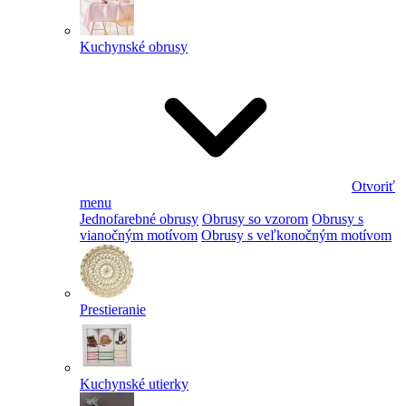
Kuchynské obrusy
Otvoriť
menu
Jednofarebné obrusy
Obrusy so vzorom
Obrusy s
vianočným motívom
Obrusy s veľkonočným motívom
Prestieranie
Kuchynské utierky