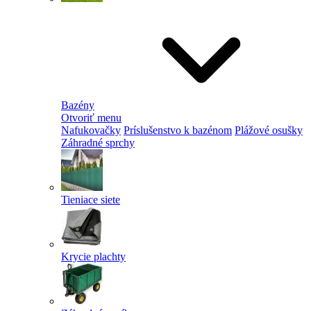
Bazény
Otvoriť menu
Nafukovačky
Príslušenstvo k bazénom
Plážové osušky
Záhradné sprchy
Tieniace siete
Krycie plachty