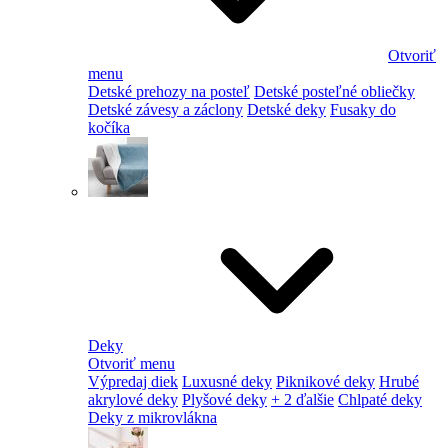
Otvoriť
menu
Detské prehozy na posteľ
Detské posteľné obliečky
Detské závesy a záclony
Detské deky
Fusaky do
kočíka
Deky
Otvoriť menu
Výpredaj diek
Luxusné deky
Piknikové deky
Hrubé
akrylové deky
Plyšové deky
+ 2 ďalšie
Chlpaté deky
Deky z mikrovlákna