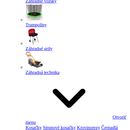
Záhradné vozíky
Trampolíny
Záhradné grily
Záhradná technika
Otvoriť
menu
Kosačky
Strunové kosačky
Krovinorezy
Čerpadlá