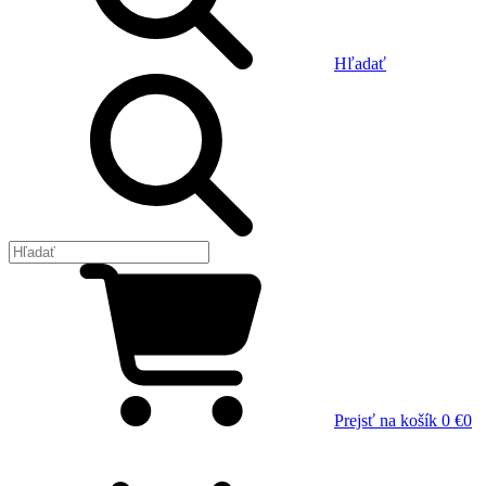
Hľadať
Prejsť na košík
0 €
0