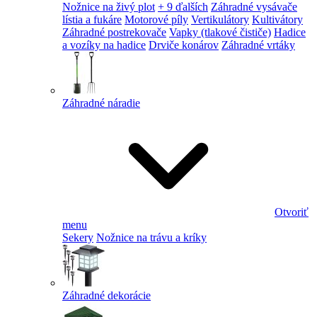
Nožnice na živý plot
+ 9 ďalších
Záhradné vysávače
lístia a fukáre
Motorové píly
Vertikulátory
Kultivátory
Záhradné postrekovače
Vapky (tlakové čističe)
Hadice
a vozíky na hadice
Drviče konárov
Záhradné vrtáky
Záhradné náradie
Otvoriť
menu
Sekery
Nožnice na trávu a kríky
Záhradné dekorácie