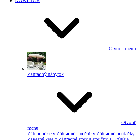
NÁBYTOK
Otvoriť menu
Záhradný nábytok
Otvoriť
menu
Záhradné sety
Záhradné slnečníky
Záhradné hojdačky
Závesné kreslo
Záhradné stoly a stoličky
+ 3 ďalšie