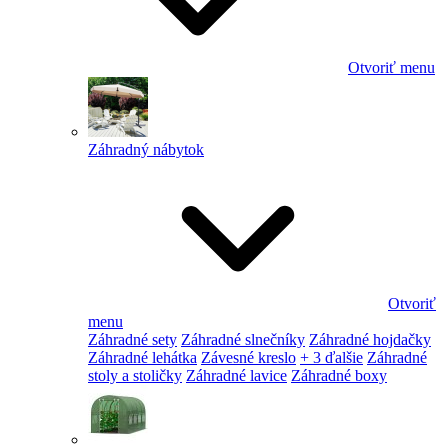
Otvoriť menu
Záhradný nábytok
Otvoriť
menu
Záhradné sety
Záhradné slnečníky
Záhradné hojdačky
Záhradné lehátka
Závesné kreslo
+ 3 ďalšie
Záhradné
stoly a stoličky
Záhradné lavice
Záhradné boxy