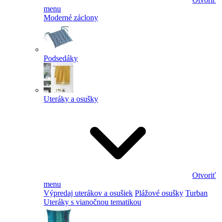
menu
Moderné záclony
Podsedáky
Uteráky a osušky
Otvoriť
menu
Výpredaj uterákov a osušiek
Plážové osušky
Turban
Uteráky s vianočnou tematikou