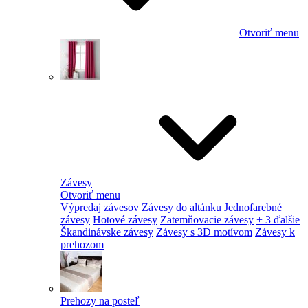
Otvoriť menu
Závesy
Otvoriť menu
Výpredaj závesov
Závesy do altánku
Jednofarebné
závesy
Hotové závesy
Zatemňovacie závesy
+ 3 ďalšie
Škandinávske závesy
Závesy s 3D motívom
Závesy k
prehozom
Prehozy na posteľ