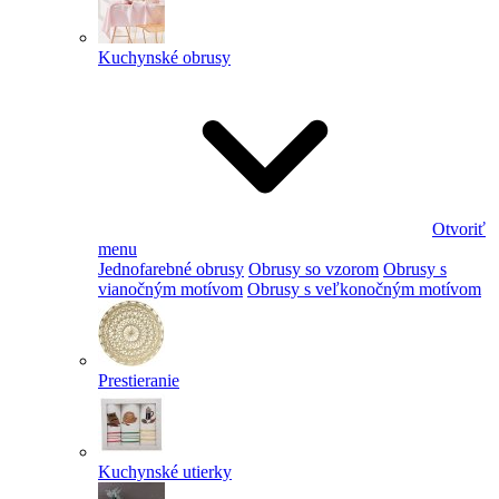
Kuchynské obrusy
Otvoriť
menu
Jednofarebné obrusy
Obrusy so vzorom
Obrusy s
vianočným motívom
Obrusy s veľkonočným motívom
Prestieranie
Kuchynské utierky