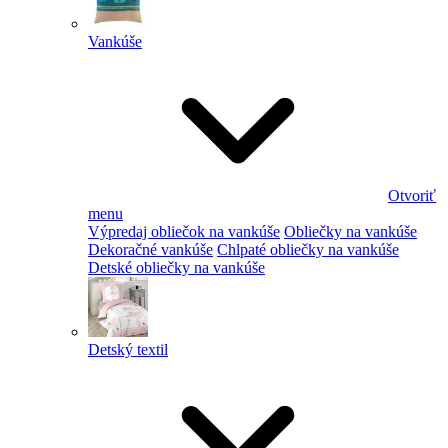
Vankúše
Otvoriť
menu
Výpredaj obliečok na vankúše
Obliečky na vankúše
Dekoračné vankúše
Chlpaté obliečky na vankúše
Detské obliečky na vankúše
Detský textil