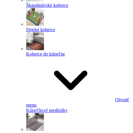
Škandinávske koberce
Detské koberce
Koberce do kúpeľne
Otvoriť
menu
Kúpeľňové predložky