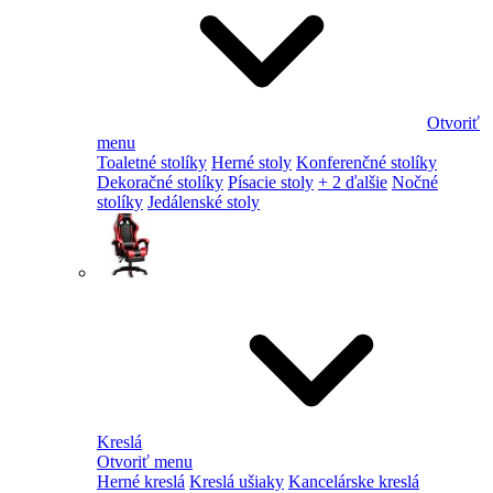
Otvoriť
menu
Toaletné stolíky
Herné stoly
Konferenčné stolíky
Dekoračné stolíky
Písacie stoly
+ 2 ďalšie
Nočné
stolíky
Jedálenské stoly
Kreslá
Otvoriť menu
Herné kreslá
Kreslá ušiaky
Kancelárske kreslá