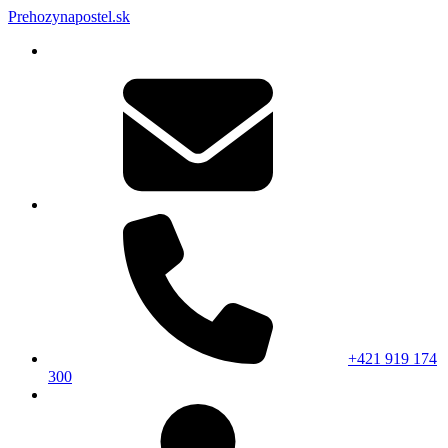
Prehozynapostel.sk
+421 919 174
300