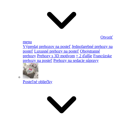
Otvoriť
menu
Výpredaj prehozov na posteľ
Jednofarebné prehozy na
posteľ
Luxusné prehozy na posteľ
Obojstranné
prehozy
Prehozy s 3D motívom
+ 2 ďalšie
Francúzske
prehozy na posteľ
Prehozy na sedacie súpravy
Posteľné obliečky