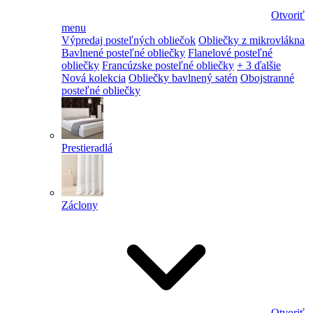
Otvoriť
menu
Výpredaj posteľných obliečok
Obliečky z mikrovlákna
Bavlnené posteľné obliečky
Flanelové posteľné
obliečky
Francúzske posteľné obliečky
+ 3 ďalšie
Nová kolekcia
Obliečky bavlnený satén
Obojstranné
posteľné obliečky
Prestieradlá
Záclony
Otvoriť