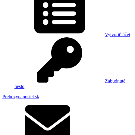
Vytvoriť účet
Zabudnuté
heslo
Prehozynapostel.sk