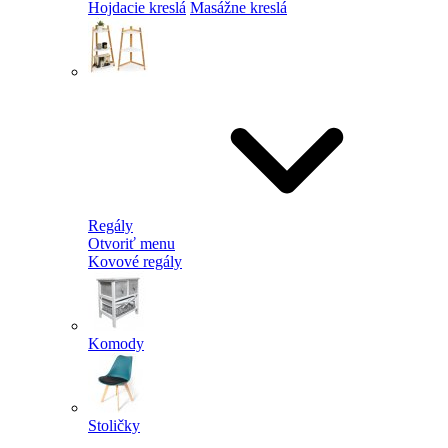
Hojdacie kreslá
Masážne kreslá
Regály
Otvoriť menu
Kovové regály
Komody
Stoličky