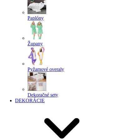
Paplóny
Župany
Pyžamové overaly
Dekoračné sety
DEKORÁCIE