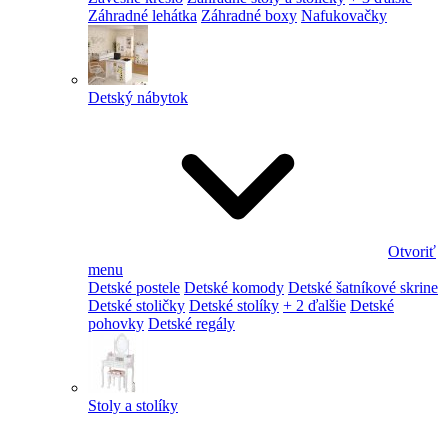
Záhradné lehátka
Záhradné boxy
Nafukovačky
Detský nábytok
Otvoriť
menu
Detské postele
Detské komody
Detské šatníkové skrine
Detské stoličky
Detské stolíky
+ 2 ďalšie
Detské
pohovky
Detské regály
Stoly a stolíky