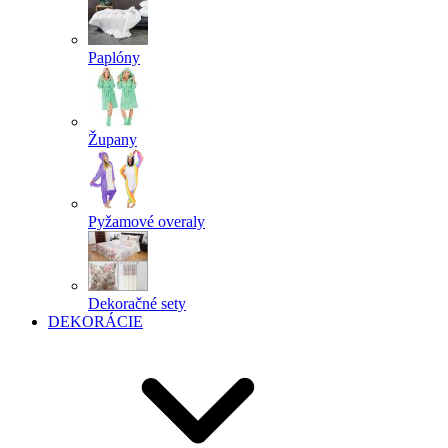
Paplóny
Župany
Pyžamové overaly
Dekoračné sety
DEKORÁCIE