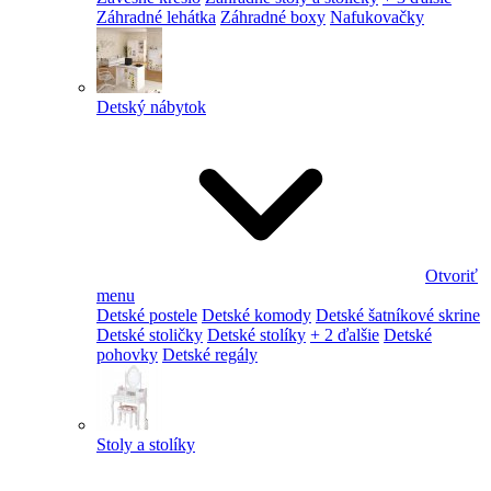
Záhradné lehátka
Záhradné boxy
Nafukovačky
Detský nábytok
Otvoriť
menu
Detské postele
Detské komody
Detské šatníkové skrine
Detské stoličky
Detské stolíky
+ 2 ďalšie
Detské
pohovky
Detské regály
Stoly a stolíky