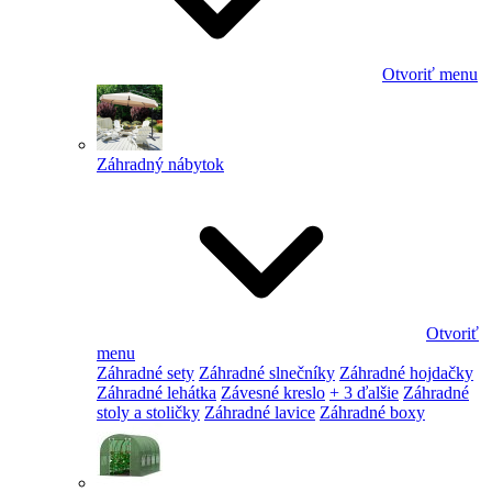
Otvoriť menu
Záhradný nábytok
Otvoriť
menu
Záhradné sety
Záhradné slnečníky
Záhradné hojdačky
Záhradné lehátka
Závesné kreslo
+ 3 ďalšie
Záhradné
stoly a stoličky
Záhradné lavice
Záhradné boxy