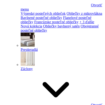
Otvoriť
menu
Výpredaj posteľných obliečok
Obliečky z mikrovlákna
Bavlnené posteľné obliečky
Flanelové posteľné
obliečky
Francúzske posteľné obliečky
+ 3 ďalšie
Nová kolekcia
Obliečky bavlnený satén
Obojstranné
posteľné obliečky
Prestieradlá
Záclony
Otvoriť