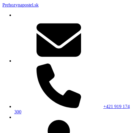
Prehozynapostel.sk
+421 919 174
300