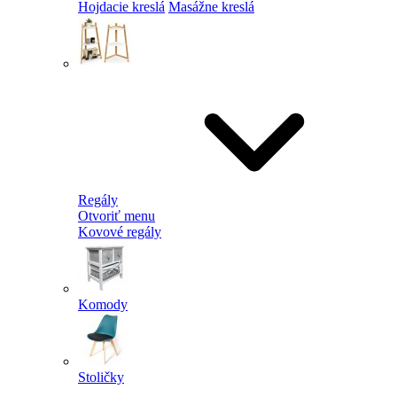
Hojdacie kreslá
Masážne kreslá
Regály
Otvoriť menu
Kovové regály
Komody
Stoličky