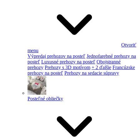
Otvoriť
menu
Výpredaj prehozov na posteľ
Jednofarebné prehozy na
posteľ
Luxusné prehozy na posteľ
Obojstranné
prehozy
Prehozy s 3D motívom
+ 2 ďalšie
Francúzske
prehozy na posteľ
Prehozy na sedacie súpravy
Posteľné obliečky