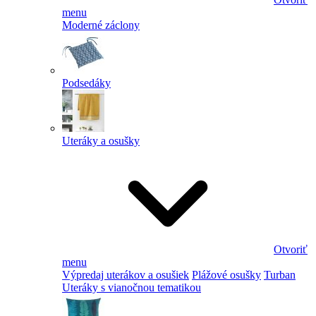
menu
Moderné záclony
Podsedáky
Uteráky a osušky
Otvoriť
menu
Výpredaj uterákov a osušiek
Plážové osušky
Turban
Uteráky s vianočnou tematikou