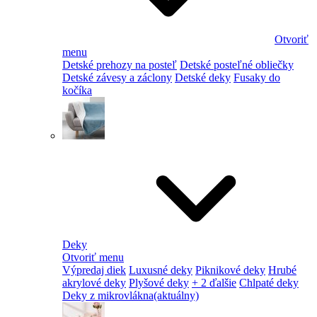
Otvoriť
menu
Detské prehozy na posteľ
Detské posteľné obliečky
Detské závesy a záclony
Detské deky
Fusaky do
kočíka
Deky
Otvoriť menu
Výpredaj diek
Luxusné deky
Piknikové deky
Hrubé
akrylové deky
Plyšové deky
+ 2 ďalšie
Chlpaté deky
Deky z mikrovlákna
(aktuálny)