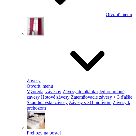
Otvoriť menu
Závesy
Otvoriť menu
Výpredaj závesov
Závesy do altánku
Jednofarebné
závesy
Hotové závesy
Zatemňovacie závesy
+ 3 ďalšie
Škandinávske závesy
Závesy s 3D motívom
Závesy k
prehozom
Prehozy na posteľ