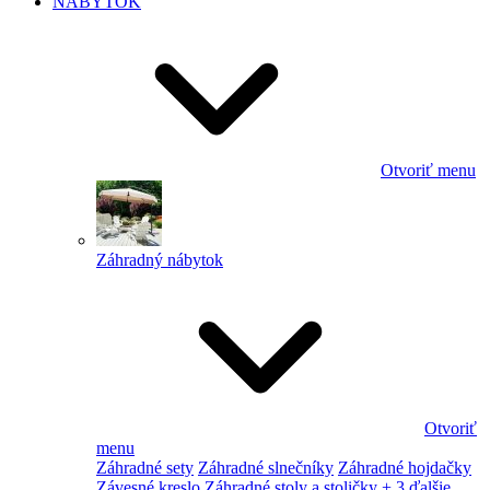
NÁBYTOK
Otvoriť menu
Záhradný nábytok
Otvoriť
menu
Záhradné sety
Záhradné slnečníky
Záhradné hojdačky
Závesné kreslo
Záhradné stoly a stoličky
+ 3 ďalšie