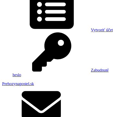
Vytvoriť účet
Zabudnuté
heslo
Prehozynapostel.sk