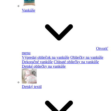
Vankúše
Otvoriť
menu
Výpredaj obliečok na vankúše
Obliečky na vankúše
Dekoračné vankúše
Chlpaté obliečky na vankúše
Detské obliečky na vankúše
Detský textil