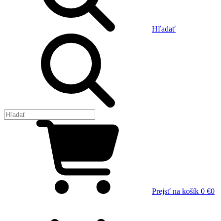
Hľadať
Prejsť na košík
0 €
0