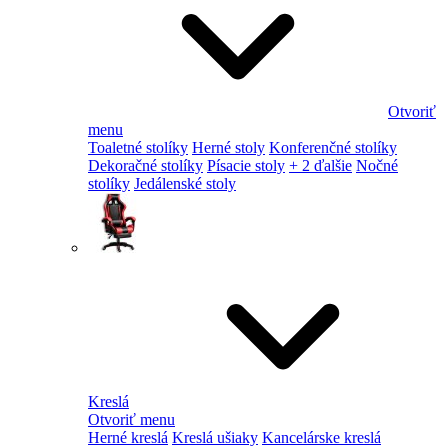
Otvoriť
menu
Toaletné stolíky
Herné stoly
Konferenčné stolíky
Dekoračné stolíky
Písacie stoly
+ 2 ďalšie
Nočné
stolíky
Jedálenské stoly
Kreslá
Otvoriť menu
Herné kreslá
Kreslá ušiaky
Kancelárske kreslá