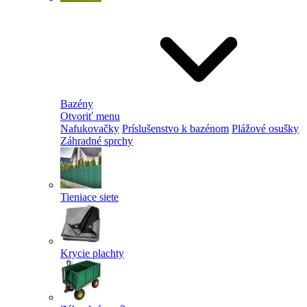
Bazény
Otvoriť menu
Nafukovačky
Príslušenstvo k bazénom
Plážové osušky
Záhradné sprchy
Tieniace siete
Krycie plachty