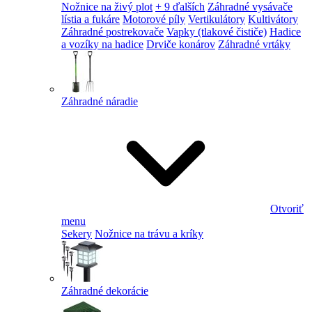
Nožnice na živý plot
+ 9 ďalších
Záhradné vysávače
lístia a fukáre
Motorové píly
Vertikulátory
Kultivátory
Záhradné postrekovače
Vapky (tlakové čističe)
Hadice
a vozíky na hadice
Drviče konárov
Záhradné vrtáky
Záhradné náradie
Otvoriť
menu
Sekery
Nožnice na trávu a kríky
Záhradné dekorácie