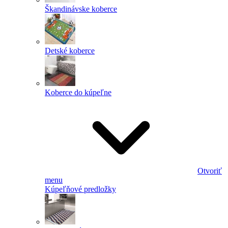
Škandinávske koberce
Detské koberce
Koberce do kúpeľne
Otvoriť
menu
Kúpeľňové predložky