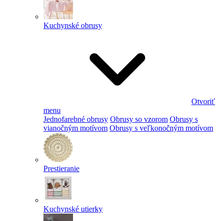
Kuchynské obrusy
Otvoriť
menu
Jednofarebné obrusy
Obrusy so vzorom
Obrusy s
vianočným motívom
Obrusy s veľkonočným motívom
Prestieranie
Kuchynské utierky