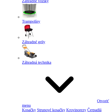
Záhradné vozíky
Trampolíny
Záhradné grily
Záhradná technika
Otvoriť
menu
Kosačky
Strunové kosačky
Krovinorezy
Čerpadlá