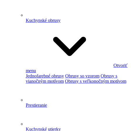
Kuchynské obrusy
Otvoriť
menu
Jednofarebné obrusy
Obrusy so vzorom
Obrusy s
vianočným motívom
Obrusy s veľkonočným motívom
Prestieranie
Kuchynské utierky