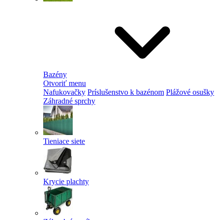
Bazény
Otvoriť menu
Nafukovačky
Príslušenstvo k bazénom
Plážové osušky
Záhradné sprchy
Tieniace siete
Krycie plachty