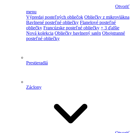
Otvoriť
menu
Výpredaj posteľných obliečok
Obliečky z mikrovlákna
Bavlnené posteľné obliečky
Flanelové posteľné
obliečky
Francúzske posteľné obliečky
+ 3 ďalšie
Nová kolekcia
Obliečky bavlnený satén
Obojstranné
posteľné obliečky
Prestieradlá
Záclony
Otvoriť