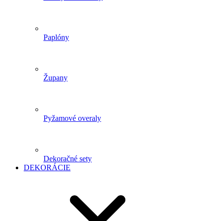
Paplóny
Župany
Pyžamové overaly
Dekoračné sety
DEKORÁCIE