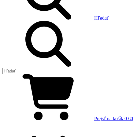
Hľadať
Prejsť na košík
0 €
0