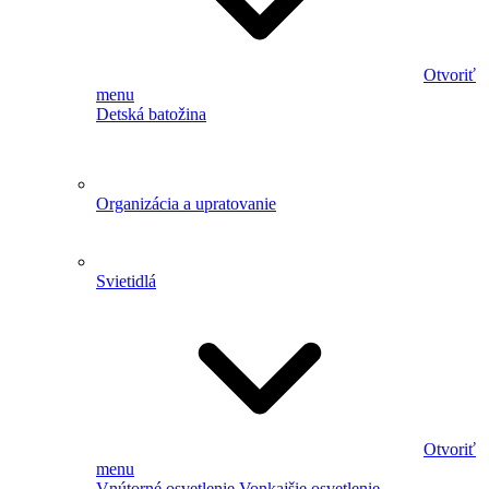
Otvoriť
menu
Detská batožina
Organizácia a upratovanie
Svietidlá
Otvoriť
menu
Vnútorné osvetlenie
Vonkajšie osvetlenie