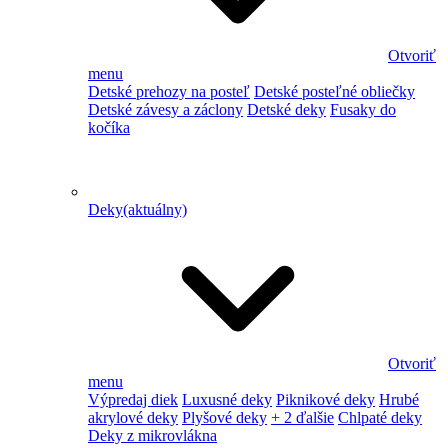
Otvoriť
menu
Detské prehozy na posteľ
Detské posteľné obliečky
Detské závesy a záclony
Detské deky
Fusaky do
kočíka
Deky
(aktuálny)
Otvoriť
menu
Výpredaj diek
Luxusné deky
Piknikové deky
Hrubé
akrylové deky
Plyšové deky
+ 2 ďalšie
Chlpaté deky
Deky z mikrovlákna