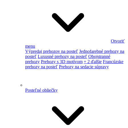
Otvoriť
menu
Výpredaj prehozov na posteľ
Jednofarebné prehozy na
posteľ
Luxusné prehozy na posteľ
Obojstranné
prehozy
Prehozy s 3D motívom
+ 2 ďalšie
Francúzske
prehozy na posteľ
Prehozy na sedacie súpravy
Posteľné obliečky