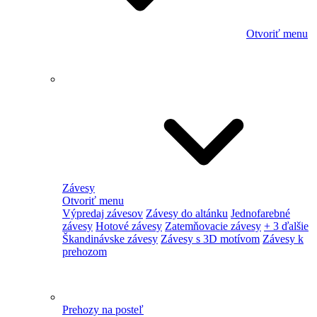
Otvoriť menu
Závesy
Otvoriť menu
Výpredaj závesov
Závesy do altánku
Jednofarebné
závesy
Hotové závesy
Zatemňovacie závesy
+ 3 ďalšie
Škandinávske závesy
Závesy s 3D motívom
Závesy k
prehozom
Prehozy na posteľ