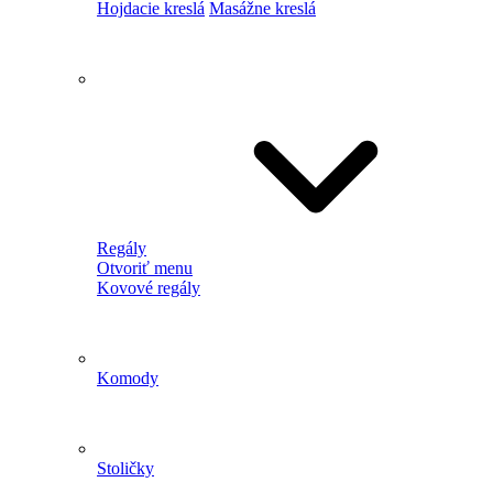
Hojdacie kreslá
Masážne kreslá
Regály
Otvoriť menu
Kovové regály
Komody
Stoličky