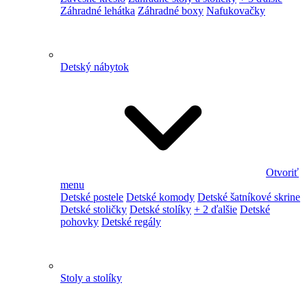
Záhradné lehátka
Záhradné boxy
Nafukovačky
Detský nábytok
Otvoriť
menu
Detské postele
Detské komody
Detské šatníkové skrine
Detské stoličky
Detské stolíky
+ 2 ďalšie
Detské
pohovky
Detské regály
Stoly a stolíky