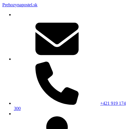
Prehozynapostel.sk
+421 919 174
300