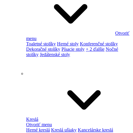
Otvoriť
menu
Toaletné stolíky
Herné stoly
Konferenčné stolíky
Dekoračné stolíky
Písacie stoly
+ 2 ďalšie
Nočné
stolíky
Jedálenské stoly
Kreslá
Otvoriť menu
Herné kreslá
Kreslá ušiaky
Kancelárske kreslá