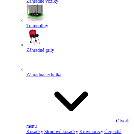
Záhradné vozíky
Trampolíny
Záhradné grily
Záhradná technika
Otvoriť
menu
Kosačky
Strunové kosačky
Krovinorezy
Čerpadlá