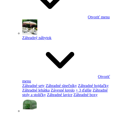
Otvoriť menu
Záhradný nábytok
Otvoriť
menu
Záhradné sety
Záhradné slnečníky
Záhradné hojdačky
Záhradné lehátka
Závesné kreslo
+ 3 ďalšie
Záhradné
stoly a stoličky
Záhradné lavice
Záhradné boxy