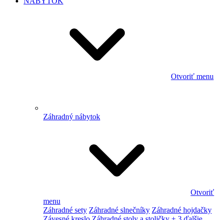
NÁBYTOK
Otvoriť menu
Záhradný nábytok
Otvoriť
menu
Záhradné sety
Záhradné slnečníky
Záhradné hojdačky
Závesné kreslo
Záhradné stoly a stoličky
+ 3 ďalšie