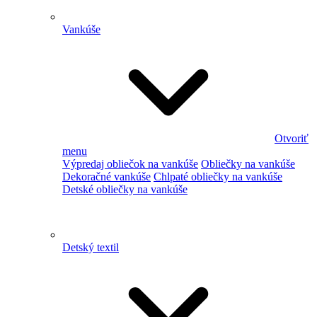
Vankúše
Otvoriť
menu
Výpredaj obliečok na vankúše
Obliečky na vankúše
Dekoračné vankúše
Chlpaté obliečky na vankúše
Detské obliečky na vankúše
Detský textil