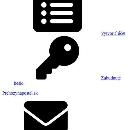
Vytvoriť účet
Zabudnuté
heslo
Prehozynapostel.sk