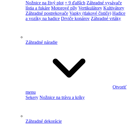
Nožnice na živý plot
+ 9 ďalších
Záhradné vysávače
lístia a fukáre
Motorové píly
Vertikulátory
Kultivátory
Záhradné postrekovače
Vapky (tlakové čističe)
Hadice
a vozíky na hadice
Drviče konárov
Záhradné vrtáky
Záhradné náradie
Otvoriť
menu
Sekery
Nožnice na trávu a kríky
Záhradné dekorácie