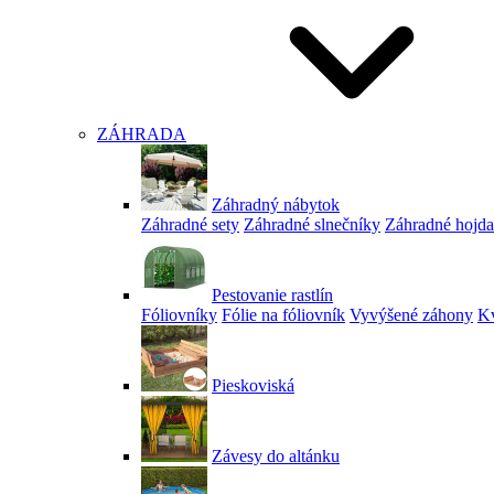
ZÁHRADA
Záhradný nábytok
Záhradné sety
Záhradné slnečníky
Záhradné hojd
Pestovanie rastlín
Fóliovníky
Fólie na fóliovník
Vyvýšené záhony
Kv
Pieskoviská
Závesy do altánku