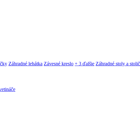
ačky
Záhradné lehátka
Závesné kreslo
+ 3 ďalšie
Záhradné stoly a stoli
etináče