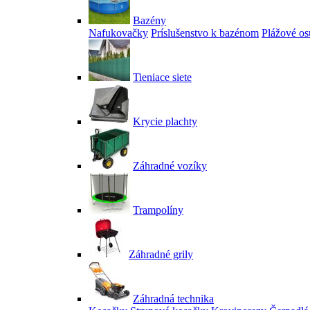
Bazény
Nafukovačky
Príslušenstvo k bazénom
Plážové os
Tieniace siete
Krycie plachty
Záhradné vozíky
Trampolíny
Záhradné grily
Záhradná technika