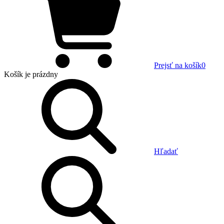
Prejsť na košík
0
Košík
je prázdny
Hľadať