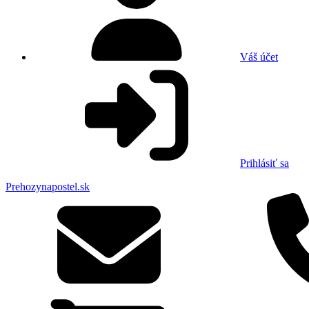
Váš účet
Prihlásiť sa
Prehozynapostel.sk