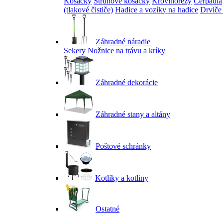
Kosačky
Strunové kosačky
Krovinorezy
Čerpadlá
(tlakové čističe)
Hadice a vozíky na hadice
Drviče
Záhradné náradie
Sekery
Nožnice na trávu a kríky
Záhradné dekorácie
Záhradné stany a altány
Poštové schránky
Kotlíky a kotliny
Ostatné