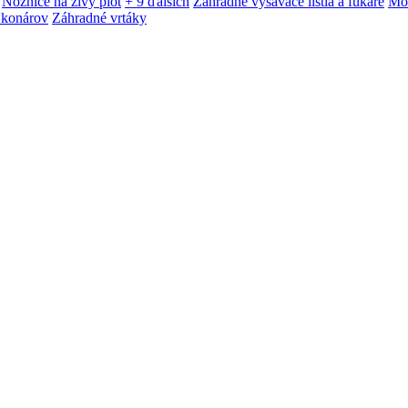
Nožnice na živý plot
+ 9 ďalších
Záhradné vysávače lístia a fukáre
Mot
 konárov
Záhradné vrtáky