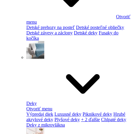
Otvoriť
menu
Detské prehozy na posteľ
Detské posteľné obliečky
Detské závesy a záclony
Detské deky
Fusaky do
kočíka
Deky
Otvoriť menu
Výpredaj diek
Luxusné deky
Piknikové deky
Hrubé
akrylové deky
Plyšové deky
+ 2 ďalšie
Chlpaté deky
Deky z mikrovlákna