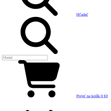
Hľadať
Prejsť na košík
0 €
0