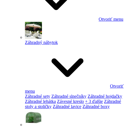
Otvoriť menu
Záhradný nábytok
Otvoriť
menu
Záhradné sety
Záhradné slnečníky
Záhradné hojdačky
Záhradné lehátka
Závesné kreslo
+ 3 ďalšie
Záhradné
stoly a stoličky
Záhradné lavice
Záhradné boxy