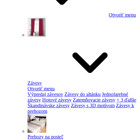
Otvoriť menu
Závesy
Otvoriť menu
Výpredaj závesov
Závesy do altánku
Jednofarebné
závesy
Hotové závesy
Zatemňovacie závesy
+ 3 ďalšie
Škandinávske závesy
Závesy s 3D motívom
Závesy k
prehozom
Prehozy na posteľ