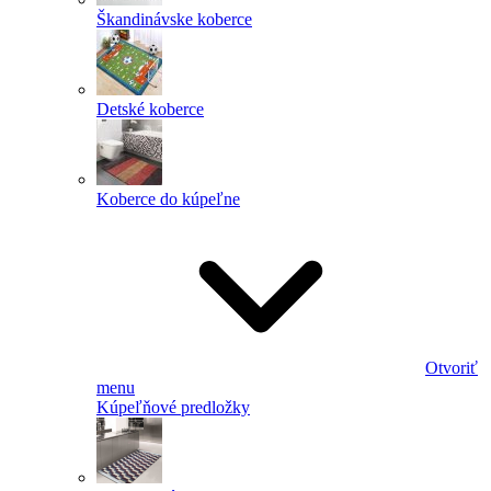
Škandinávske koberce
Detské koberce
Koberce do kúpeľne
Otvoriť
menu
Kúpeľňové predložky