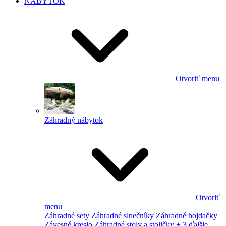
NÁBYTOK
Otvoriť menu
Záhradný nábytok
Otvoriť
menu
Záhradné sety
Záhradné slnečníky
Záhradné hojdačky
Závesné kreslo
Záhradné stoly a stoličky
+ 3 ďalšie