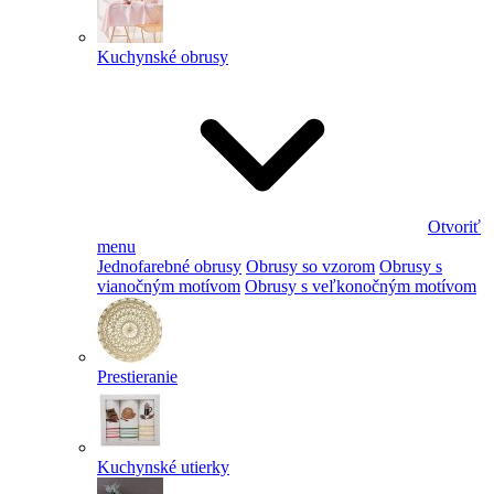
Kuchynské obrusy
Otvoriť
menu
Jednofarebné obrusy
Obrusy so vzorom
Obrusy s
vianočným motívom
Obrusy s veľkonočným motívom
Prestieranie
Kuchynské utierky