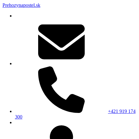
Prehozynapostel.sk
+421 919 174
300