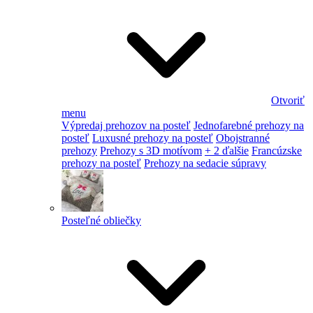
Otvoriť
menu
Výpredaj prehozov na posteľ
Jednofarebné prehozy na
posteľ
Luxusné prehozy na posteľ
Obojstranné
prehozy
Prehozy s 3D motívom
+ 2 ďalšie
Francúzske
prehozy na posteľ
Prehozy na sedacie súpravy
Posteľné obliečky