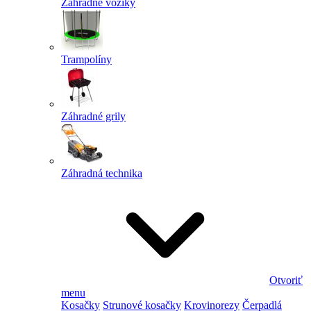
Záhradné vozíky
Trampolíny
Záhradné grily
Záhradná technika
Otvoriť
menu
Kosačky
Strunové kosačky
Krovinorezy
Čerpadlá