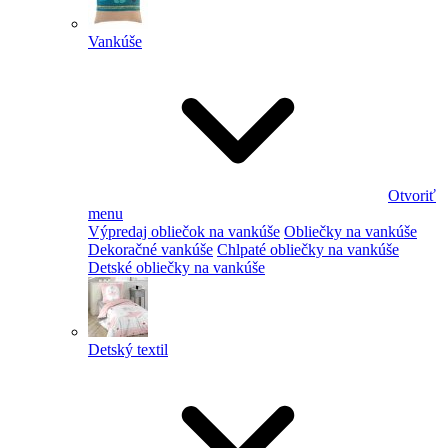
Vankúše
Otvoriť
menu
Výpredaj obliečok na vankúše
Obliečky na vankúše
Dekoračné vankúše
Chlpaté obliečky na vankúše
Detské obliečky na vankúše
Detský textil