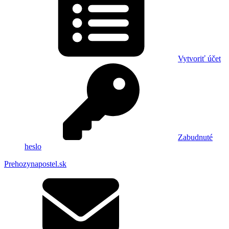
Vytvoriť účet
Zabudnuté
heslo
Prehozynapostel.sk