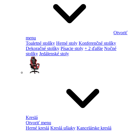
Otvoriť
menu
Toaletné stolíky
Herné stoly
Konferenčné stolíky
Dekoračné stolíky
Písacie stoly
+ 2 ďalšie
Nočné
stolíky
Jedálenské stoly
Kreslá
Otvoriť menu
Herné kreslá
Kreslá ušiaky
Kancelárske kreslá