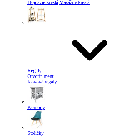
Hojdacie kreslá
Masážne kreslá
Regály
Otvoriť menu
Kovové regály
Komody
Stoličky