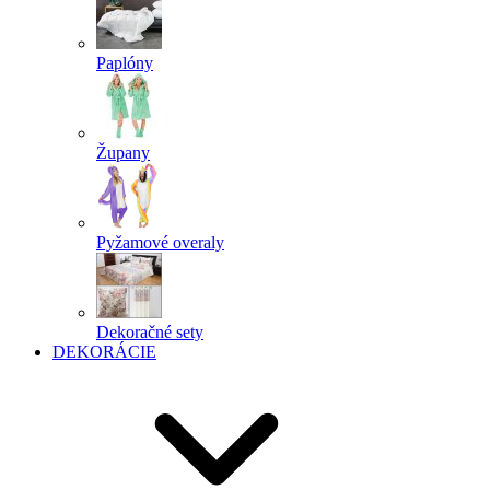
Paplóny
Župany
Pyžamové overaly
Dekoračné sety
DEKORÁCIE