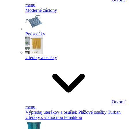
menu
Moderné záclony
Podsedáky
Uteráky a osušky
Otvoriť
menu
Výpredaj uterákov a osušiek
Plážové osušky
Turban
Uteráky s vianočnou tematikou