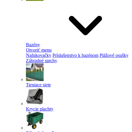
Bazény
Otvoriť menu
Nafukovačky
Príslušenstvo k bazénom
Plážové osušky
Záhradné sprchy
Tieniace siete
Krycie plachty