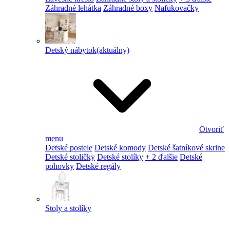
Záhradné lehátka
Záhradné boxy
Nafukovačky
Detský nábytok
(aktuálny)
Otvoriť
menu
Detské postele
Detské komody
Detské šatníkové skrine
Detské stoličky
Detské stolíky
+ 2 ďalšie
Detské
pohovky
Detské regály
Stoly a stolíky