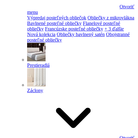
Otvoriť
menu
Výpredaj posteľných obliečok
Obliečky z mikrovlákna
Bavlnené posteľné obliečky
Flanelové posteľné
obliečky
Francúzske posteľné obliečky
+ 3 ďalšie
Nová kolekcia
Obliečky bavlnený satén
Obojstranné
posteľné obliečky
Prestieradlá
Záclony
Otvoriť