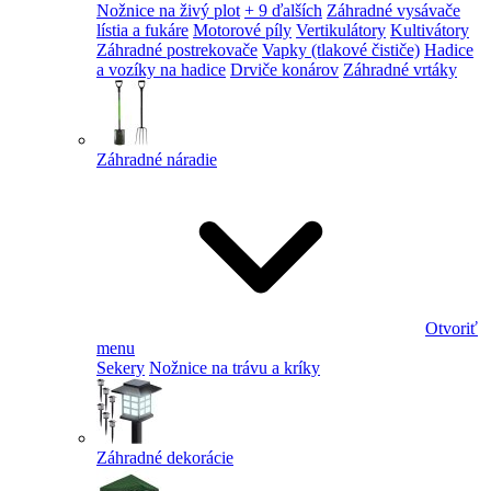
Nožnice na živý plot
+ 9 ďalších
Záhradné vysávače
lístia a fukáre
Motorové píly
Vertikulátory
Kultivátory
Záhradné postrekovače
Vapky (tlakové čističe)
Hadice
a vozíky na hadice
Drviče konárov
Záhradné vrtáky
Záhradné náradie
Otvoriť
menu
Sekery
Nožnice na trávu a kríky
Záhradné dekorácie