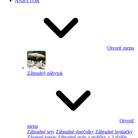
NÁBYTOK
Otvoriť menu
Záhradný nábytok
Otvoriť
menu
Záhradné sety
Záhradné slnečníky
Záhradné hojdačky
Závesné kreslo
Záhradné stoly a stoličky
+ 3 ďalšie