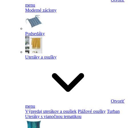
menu
Moderné záclony
Podsedáky
Uteráky a osušky
Otvoriť
menu
Výpredaj uterákov a osušiek
Plážové osušky
Turban
Uteráky s vianočnou tematikou