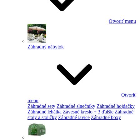
Otvoriť menu
Záhradný nábytok
Otvoriť
menu
Záhradné sety
Záhradné slnečníky
Záhradné hojdačky
Záhradné lehátka
Závesné kreslo
+ 3 ďalšie
Záhradné
stoly a stoličky
Záhradné lavice
Záhradné boxy