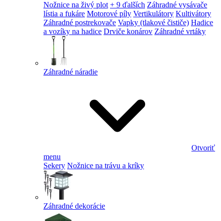
Nožnice na živý plot
+ 9 ďalších
Záhradné vysávače
lístia a fukáre
Motorové píly
Vertikulátory
Kultivátory
Záhradné postrekovače
Vapky (tlakové čističe)
Hadice
a vozíky na hadice
Drviče konárov
Záhradné vrtáky
Záhradné náradie
Otvoriť
menu
Sekery
Nožnice na trávu a kríky
Záhradné dekorácie