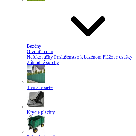
Bazény
Otvoriť menu
Nafukovačky
Príslušenstvo k bazénom
Plážové osušky
Záhradné sprchy
Tieniace siete
Krycie plachty