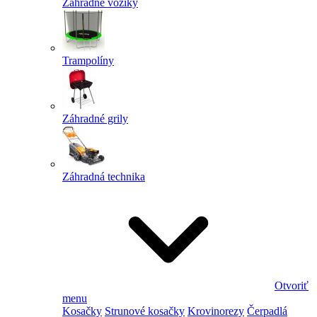
Záhradné vozíky
Trampolíny
Záhradné grily
Záhradná technika
Otvoriť
menu
Kosačky
Strunové kosačky
Krovinorezy
Čerpadlá