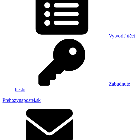
Vytvoriť účet
Zabudnuté
heslo
Prehozynapostel.sk