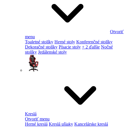
Otvoriť
menu
Toaletné stolíky
Herné stoly
Konferenčné stolíky
Dekoračné stolíky
Písacie stoly
+ 2 ďalšie
Nočné
stolíky
Jedálenské stoly
Kreslá
Otvoriť menu
Herné kreslá
Kreslá ušiaky
Kancelárske kreslá