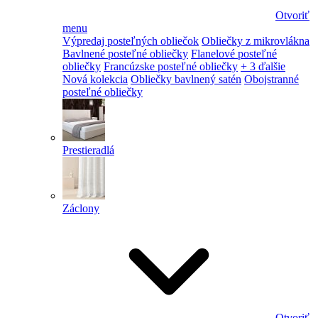
Otvoriť
menu
Výpredaj posteľných obliečok
Obliečky z mikrovlákna
Bavlnené posteľné obliečky
Flanelové posteľné
obliečky
Francúzske posteľné obliečky
+ 3 ďalšie
Nová kolekcia
Obliečky bavlnený satén
Obojstranné
posteľné obliečky
Prestieradlá
Záclony
Otvoriť