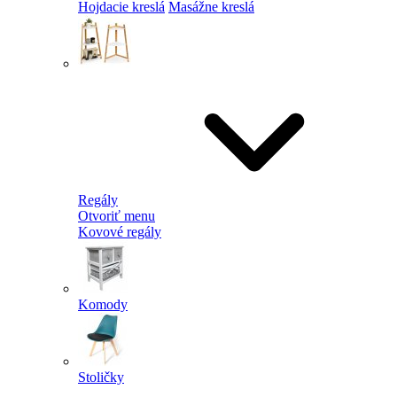
Hojdacie kreslá
Masážne kreslá
Regály
Otvoriť menu
Kovové regály
Komody
Stoličky