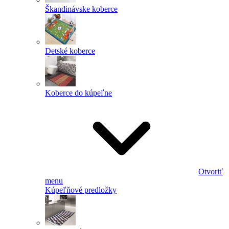
Škandinávske koberce
Detské koberce
Koberce do kúpeľne
Otvoriť
menu
Kúpeľňové predložky