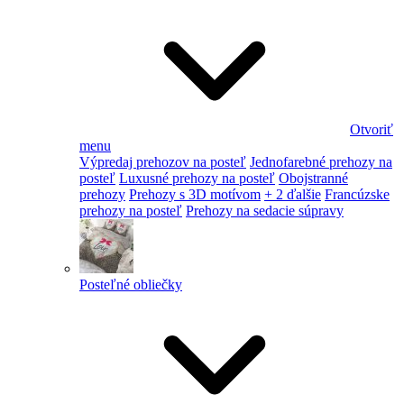
Otvoriť
menu
Výpredaj prehozov na posteľ
Jednofarebné prehozy na
posteľ
Luxusné prehozy na posteľ
Obojstranné
prehozy
Prehozy s 3D motívom
+ 2 ďalšie
Francúzske
prehozy na posteľ
Prehozy na sedacie súpravy
Posteľné obliečky