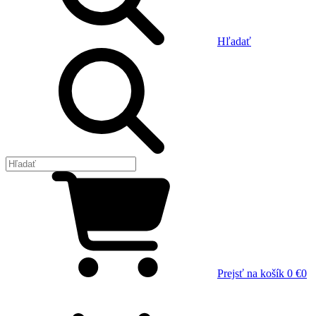
Hľadať
Prejsť na košík
0 €
0