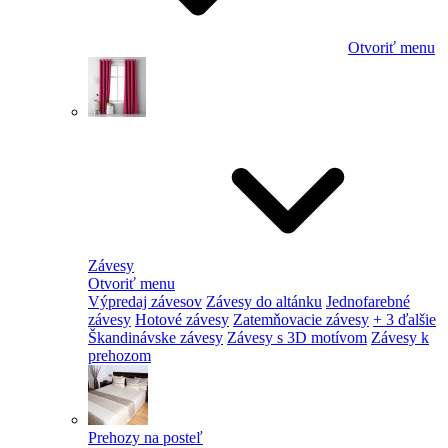
Otvoriť menu
Závesy
Otvoriť menu
Výpredaj závesov
Závesy do altánku
Jednofarebné
závesy
Hotové závesy
Zatemňovacie závesy
+ 3 ďalšie
Škandinávske závesy
Závesy s 3D motívom
Závesy k
prehozom
Prehozy na posteľ