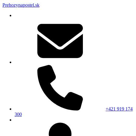
Prehozynapostel.sk
+421 919 174
300