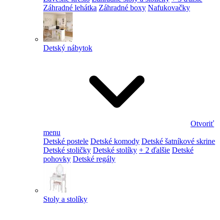
Záhradné lehátka
Záhradné boxy
Nafukovačky
Detský nábytok
Otvoriť
menu
Detské postele
Detské komody
Detské šatníkové skrine
Detské stoličky
Detské stolíky
+ 2 ďalšie
Detské
pohovky
Detské regály
Stoly a stolíky