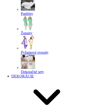
Paplóny
Župany
Pyžamové overaly
Dekoračné sety
DEKORÁCIE