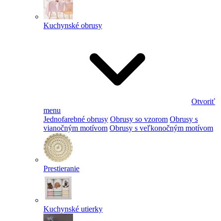
Kuchynské obrusy
Otvoriť
menu
Jednofarebné obrusy
Obrusy so vzorom
Obrusy s
vianočným motívom
Obrusy s veľkonočným motívom
Prestieranie
Kuchynské utierky