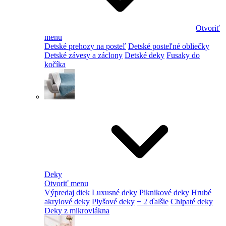
Otvoriť
menu
Detské prehozy na posteľ
Detské posteľné obliečky
Detské závesy a záclony
Detské deky
Fusaky do
kočíka
Deky
Otvoriť menu
Výpredaj diek
Luxusné deky
Piknikové deky
Hrubé
akrylové deky
Plyšové deky
+ 2 ďalšie
Chlpaté deky
Deky z mikrovlákna