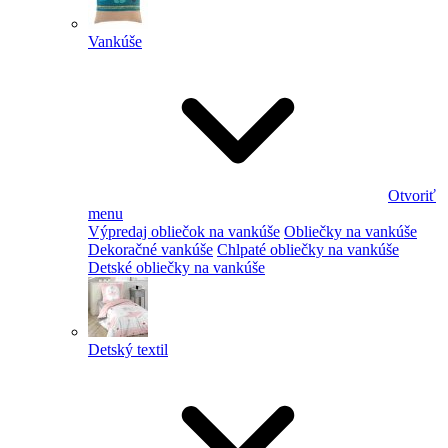
Vankúše
Otvoriť
menu
Výpredaj obliečok na vankúše
Obliečky na vankúše
Dekoračné vankúše
Chlpaté obliečky na vankúše
Detské obliečky na vankúše
Detský textil