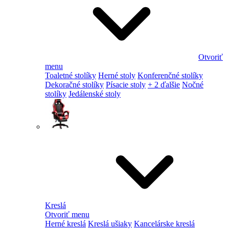
Otvoriť
menu
Toaletné stolíky
Herné stoly
Konferenčné stolíky
Dekoračné stolíky
Písacie stoly
+ 2 ďalšie
Nočné
stolíky
Jedálenské stoly
Kreslá
Otvoriť menu
Herné kreslá
Kreslá ušiaky
Kancelárske kreslá