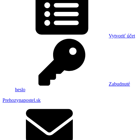
Vytvoriť účet
Zabudnuté
heslo
Prehozynapostel.sk