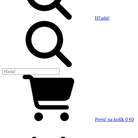
Hľadať
Prejsť na košík
0 €
0