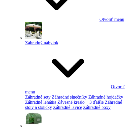
Otvoriť menu
Záhradný nábytok
Otvoriť
menu
Záhradné sety
Záhradné slnečníky
Záhradné hojdačky
Záhradné lehátka
Závesné kreslo
+ 3 ďalšie
Záhradné
stoly a stoličky
Záhradné lavice
Záhradné boxy