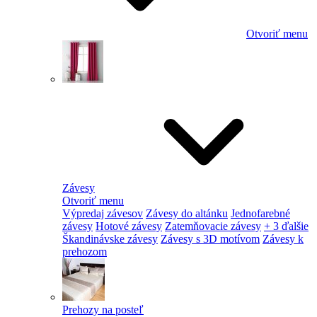
Otvoriť menu
Závesy
Otvoriť menu
Výpredaj závesov
Závesy do altánku
Jednofarebné
závesy
Hotové závesy
Zatemňovacie závesy
+ 3 ďalšie
Škandinávske závesy
Závesy s 3D motívom
Závesy k
prehozom
Prehozy na posteľ