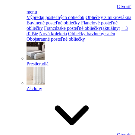
Otvoriť
menu
Výpredaj posteľných obliečok
Obliečky z mikrovlákna
Bavlnené posteľné obliečky
Flanelové posteľné
obliečky
Francúzske posteľné obliečky
(aktuálny)
+ 3
ďalšie
Nová kolekcia
Obliečky bavlnený satén
Obojstranné posteľné obliečky
Prestieradlá
Záclony
Otvoriť