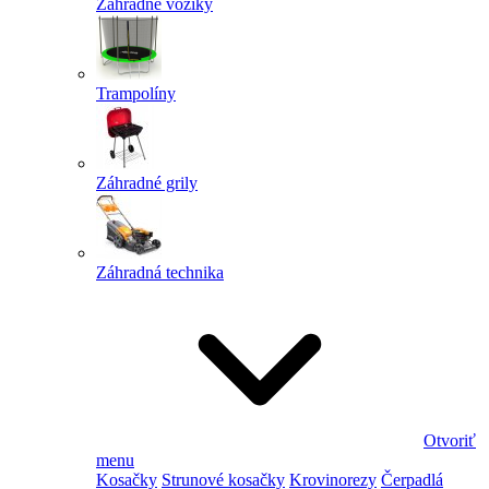
Záhradné vozíky
Trampolíny
Záhradné grily
Záhradná technika
Otvoriť
menu
Kosačky
Strunové kosačky
Krovinorezy
Čerpadlá