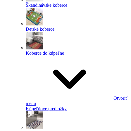
Škandinávske koberce
Detské koberce
Koberce do kúpeľne
Otvoriť
menu
Kúpeľňové predložky