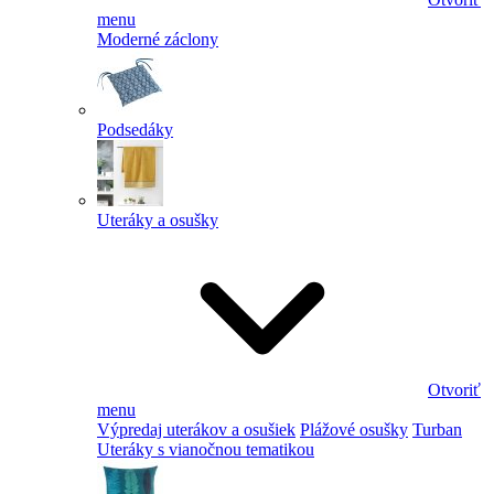
menu
Moderné záclony
Podsedáky
Uteráky a osušky
Otvoriť
menu
Výpredaj uterákov a osušiek
Plážové osušky
Turban
Uteráky s vianočnou tematikou