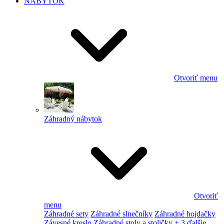
NÁBYTOK
Otvoriť menu
Záhradný nábytok
Otvoriť
menu
Záhradné sety
Záhradné slnečníky
Záhradné hojdačky
Závesné kreslo
Záhradné stoly a stoličky
+ 3 ďalšie