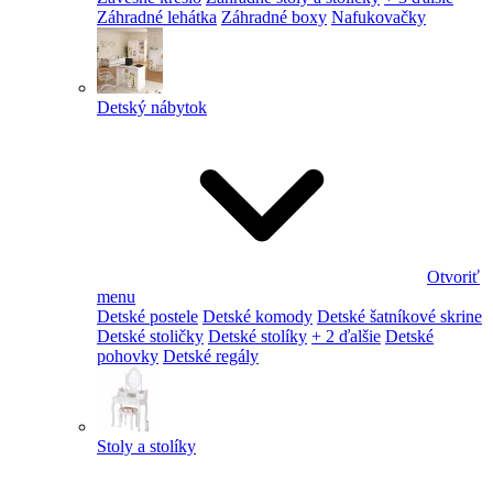
Záhradné lehátka
Záhradné boxy
Nafukovačky
Detský nábytok
Otvoriť
menu
Detské postele
Detské komody
Detské šatníkové skrine
Detské stoličky
Detské stolíky
+ 2 ďalšie
Detské
pohovky
Detské regály
Stoly a stolíky