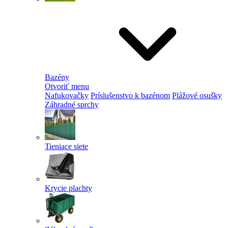
Bazény
Otvoriť menu
Nafukovačky
Príslušenstvo k bazénom
Plážové osušky
Záhradné sprchy
Tieniace siete
Krycie plachty