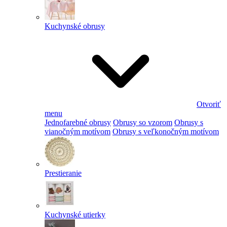
Kuchynské obrusy
Otvoriť
menu
Jednofarebné obrusy
Obrusy so vzorom
Obrusy s
vianočným motívom
Obrusy s veľkonočným motívom
Prestieranie
Kuchynské utierky