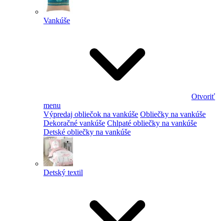
Vankúše
Otvoriť
menu
Výpredaj obliečok na vankúše
Obliečky na vankúše
Dekoračné vankúše
Chlpaté obliečky na vankúše
Detské obliečky na vankúše
Detský textil