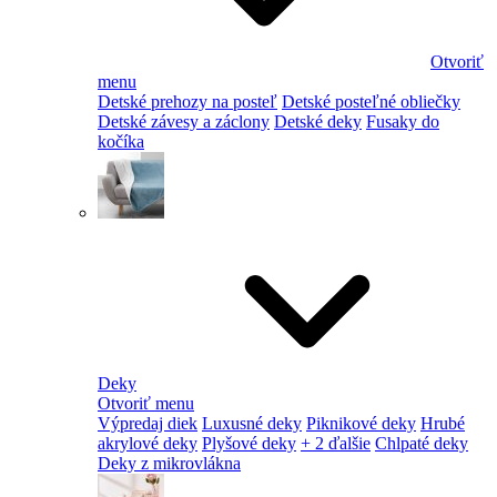
Otvoriť
menu
Detské prehozy na posteľ
Detské posteľné obliečky
Detské závesy a záclony
Detské deky
Fusaky do
kočíka
Deky
Otvoriť menu
Výpredaj diek
Luxusné deky
Piknikové deky
Hrubé
akrylové deky
Plyšové deky
+ 2 ďalšie
Chlpaté deky
Deky z mikrovlákna