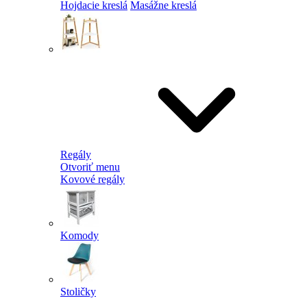
Hojdacie kreslá
Masážne kreslá
Regály
Otvoriť menu
Kovové regály
Komody
Stoličky