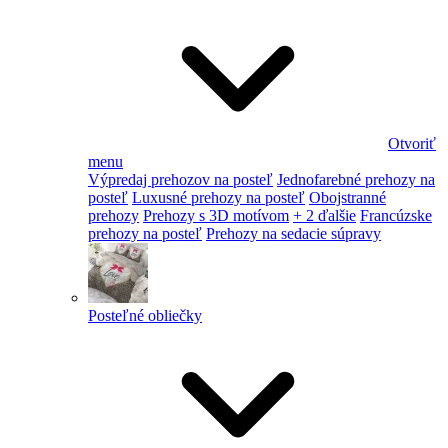
Otvoriť
menu
Výpredaj prehozov na posteľ
Jednofarebné prehozy na
posteľ
Luxusné prehozy na posteľ
Obojstranné
prehozy
Prehozy s 3D motívom
+ 2 ďalšie
Francúzske
prehozy na posteľ
Prehozy na sedacie súpravy
Posteľné obliečky