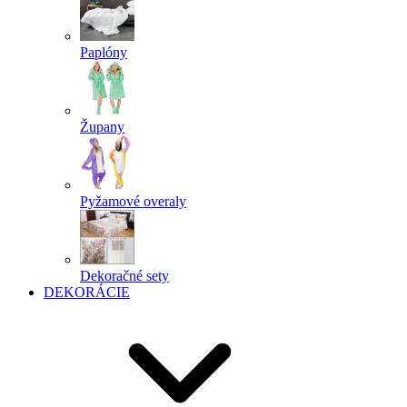
Paplóny
Župany
Pyžamové overaly
Dekoračné sety
DEKORÁCIE