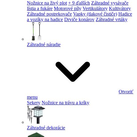
Nožnice na živý plot
+ 9 ďalších
Záhradné vysávače
lístia a fukáre
Motorové píly
Vertikulátory
Kultivátory
Záhradné postrekovače
Vapky (tlakové čističe)
Hadice
a vozíky na hadice
Drviče konárov
Záhradné vrtáky
Záhradné náradie
Otvoriť
menu
Sekery
Nožnice na trávu a kríky
Záhradné dekorácie