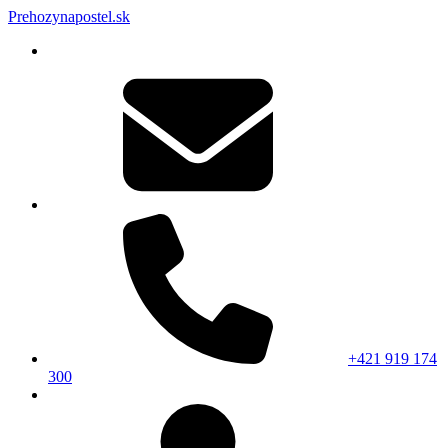
Prehozynapostel.sk
+421 919 174
300