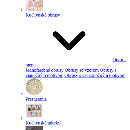
Kuchynské obrusy
Otvoriť
menu
Jednofarebné obrusy
Obrusy so vzorom
Obrusy s
vianočným motívom
Obrusy s veľkonočným motívom
Prestieranie
Kuchynské utierky