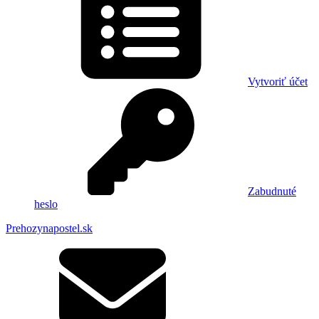
Vytvoriť účet
Zabudnuté
heslo
Prehozynapostel.sk