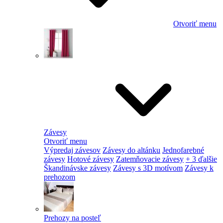
Otvoriť menu
Závesy
Otvoriť menu
Výpredaj závesov
Závesy do altánku
Jednofarebné
závesy
Hotové závesy
Zatemňovacie závesy
+ 3 ďalšie
Škandinávske závesy
Závesy s 3D motívom
Závesy k
prehozom
Prehozy na posteľ