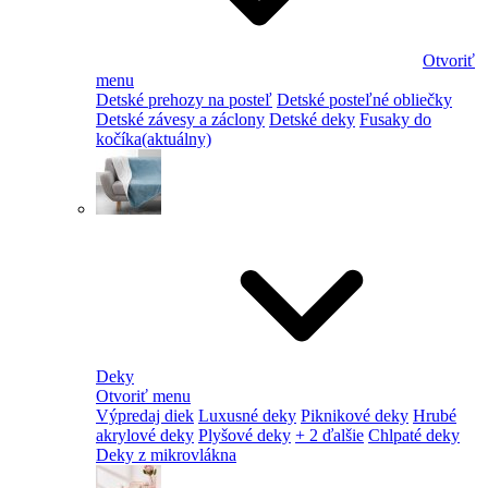
Otvoriť
menu
Detské prehozy na posteľ
Detské posteľné obliečky
Detské závesy a záclony
Detské deky
Fusaky do
kočíka
(aktuálny)
Deky
Otvoriť menu
Výpredaj diek
Luxusné deky
Piknikové deky
Hrubé
akrylové deky
Plyšové deky
+ 2 ďalšie
Chlpaté deky
Deky z mikrovlákna