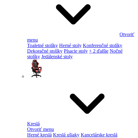
Otvoriť
menu
Toaletné stolíky
Herné stoly
Konferenčné stolíky
Dekoračné stolíky
Písacie stoly
+ 2 ďalšie
Nočné
stolíky
Jedálenské stoly
Kreslá
Otvoriť menu
Herné kreslá
Kreslá ušiaky
Kancelárske kreslá