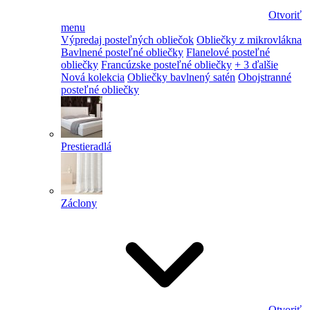
Otvoriť
menu
Výpredaj posteľných obliečok
Obliečky z mikrovlákna
Bavlnené posteľné obliečky
Flanelové posteľné
obliečky
Francúzske posteľné obliečky
+ 3 ďalšie
Nová kolekcia
Obliečky bavlnený satén
Obojstranné
posteľné obliečky
Prestieradlá
Záclony
Otvoriť