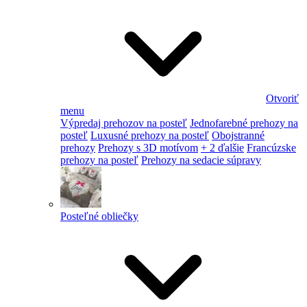
Otvoriť
menu
Výpredaj prehozov na posteľ
Jednofarebné prehozy na
posteľ
Luxusné prehozy na posteľ
Obojstranné
prehozy
Prehozy s 3D motívom
+ 2 ďalšie
Francúzske
prehozy na posteľ
Prehozy na sedacie súpravy
Posteľné obliečky