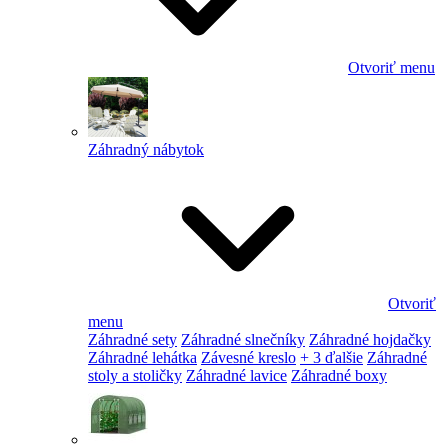
Otvoriť menu
Záhradný nábytok
Otvoriť
menu
Záhradné sety
Záhradné slnečníky
Záhradné hojdačky
Záhradné lehátka
Závesné kreslo
+ 3 ďalšie
Záhradné
stoly a stoličky
Záhradné lavice
Záhradné boxy