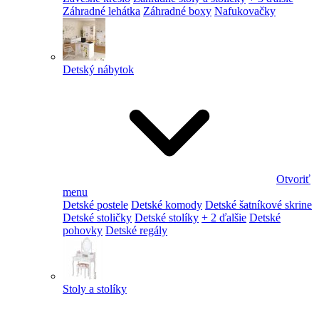
Záhradné lehátka
Záhradné boxy
Nafukovačky
Detský nábytok
Otvoriť
menu
Detské postele
Detské komody
Detské šatníkové skrine
Detské stoličky
Detské stolíky
+ 2 ďalšie
Detské
pohovky
Detské regály
Stoly a stolíky