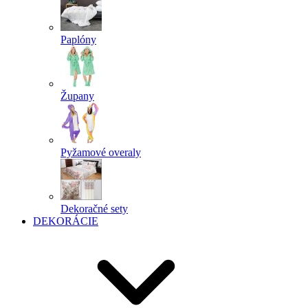
Paplóny
Župany
Pyžamové overaly
Dekoračné sety
DEKORÁCIE