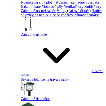
Nožnice na živý plot
+ 9 ďalších
Záhradné vysávače
lístia a fukáre
Motorové píly
Vertikulátory
Kultivátory
Záhradné postrekovače
Vapky (tlakové čističe)
Hadice
a vozíky na hadice
Drviče konárov
Záhradné vrtáky
Záhradné náradie
Otvoriť
menu
Sekery
Nožnice na trávu a kríky
Záhradné dekorácie