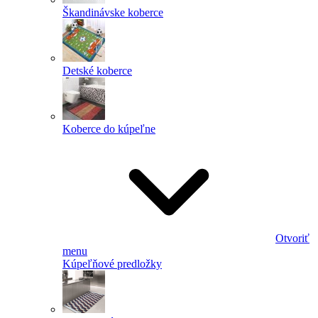
Škandinávske koberce
Detské koberce
Koberce do kúpeľne
Otvoriť
menu
Kúpeľňové predložky