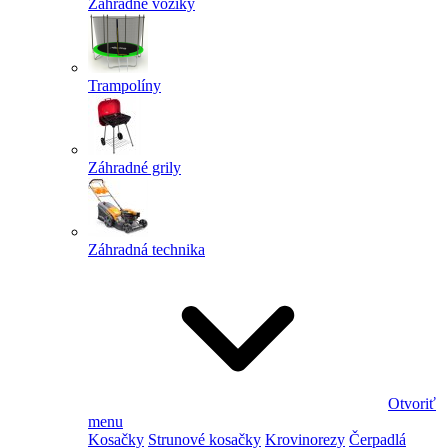
Záhradné vozíky
Trampolíny
Záhradné grily
Záhradná technika
Otvoriť
menu
Kosačky
Strunové kosačky
Krovinorezy
Čerpadlá