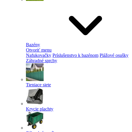
Bazény
Otvoriť menu
Nafukovačky
Príslušenstvo k bazénom
Plážové osušky
Záhradné sprchy
Tieniace siete
Krycie plachty