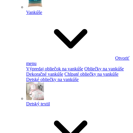
Vankúše
Otvoriť
menu
Výpredaj obliečok na vankúše
Obliečky na vankúše
Dekoračné vankúše
Chlpaté obliečky na vankúše
Detské obliečky na vankúše
Detský textil