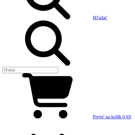
Hľadať
Prejsť na košík
0 €
0