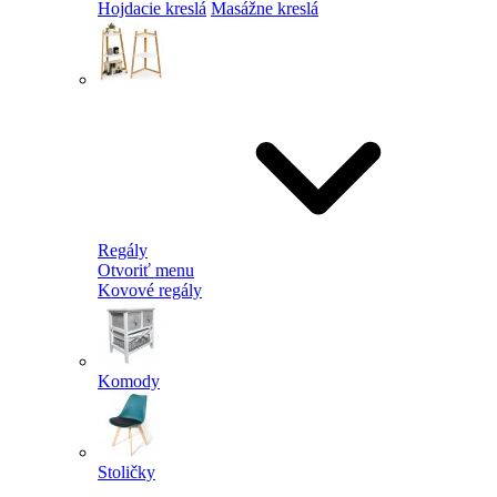
Hojdacie kreslá
Masážne kreslá
Regály
Otvoriť menu
Kovové regály
Komody
Stoličky