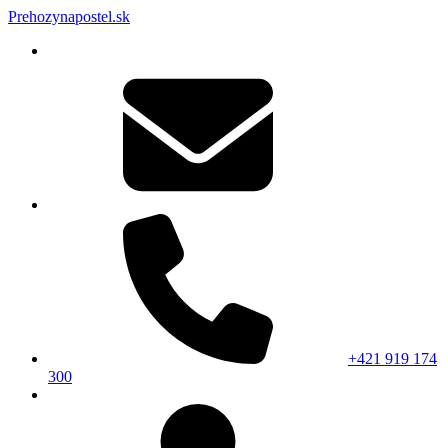
Prehozynapostel.sk
+421 919 174
300