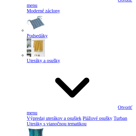
menu
Moderné záclony
Podsedáky
Uteráky a osušky
Otvoriť
menu
Výpredaj uterákov a osušiek
Plážové osušky
Turban
Uteráky s vianočnou tematikou