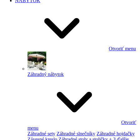
NÁBYTOK
Otvoriť menu
Záhradný nábytok
Otvoriť
menu
Záhradné sety
Záhradné slnečníky
Záhradné hojdačky
Závesné kreslo
Záhradné stoly a stoličky
+ 3 ďalšie