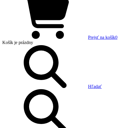
Prejsť na košík
0
Košík
je prázdny
Hľadať