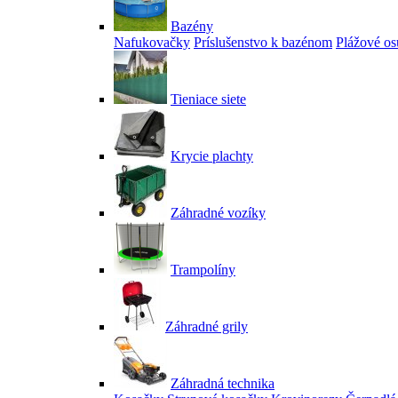
Bazény
Nafukovačky
Príslušenstvo k bazénom
Plážové os
Tieniace siete
Krycie plachty
Záhradné vozíky
Trampolíny
Záhradné grily
Záhradná technika