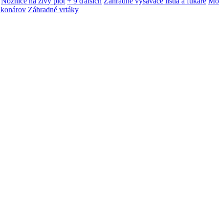
Nožnice na živý plot
+ 9 ďalších
Záhradné vysávače lístia a fukáre
Mot
 konárov
Záhradné vrtáky