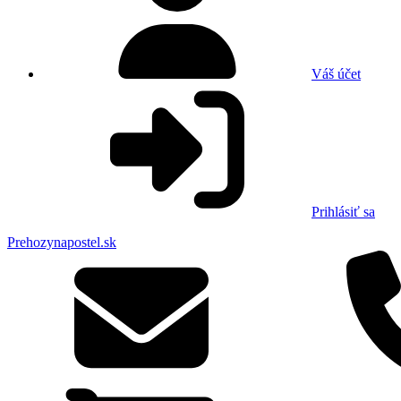
Váš účet
Prihlásiť sa
Prehozynapostel.sk