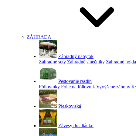
ZÁHRADA
Záhradný nábytok
Záhradné sety
Záhradné slnečníky
Záhradné hojd
Pestovanie rastlín
Fóliovníky
Fólie na fóliovník
Vyvýšené záhony
Kv
Pieskoviská
Závesy do altánku