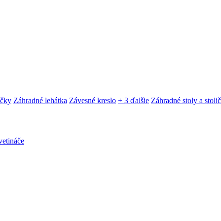
ačky
Záhradné lehátka
Závesné kreslo
+ 3 ďalšie
Záhradné stoly a stoli
etináče