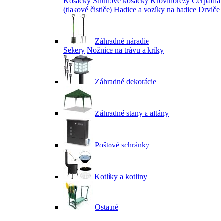
Kosačky
Strunové kosačky
Krovinorezy
Čerpadlá
(tlakové čističe)
Hadice a vozíky na hadice
Drviče
Záhradné náradie
Sekery
Nožnice na trávu a kríky
Záhradné dekorácie
Záhradné stany a altány
Poštové schránky
Kotlíky a kotliny
Ostatné