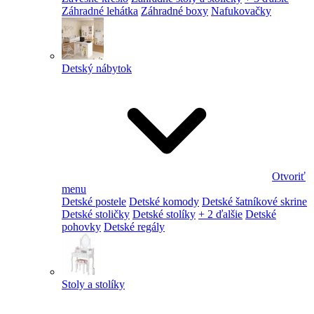
Záhradné lehátka
Záhradné boxy
Nafukovačky
Detský nábytok
Otvoriť
menu
Detské postele
Detské komody
Detské šatníkové skrine
Detské stoličky
Detské stolíky
+ 2 ďalšie
Detské
pohovky
Detské regály
Stoly a stolíky