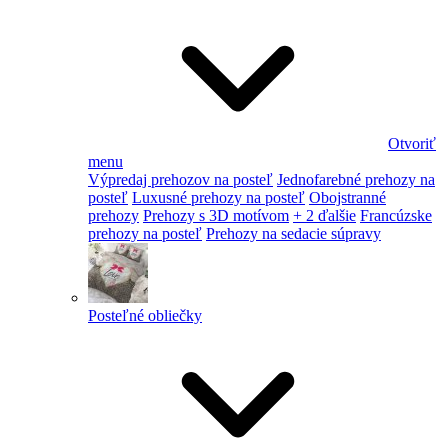
Otvoriť
menu
Výpredaj prehozov na posteľ
Jednofarebné prehozy na
posteľ
Luxusné prehozy na posteľ
Obojstranné
prehozy
Prehozy s 3D motívom
+ 2 ďalšie
Francúzske
prehozy na posteľ
Prehozy na sedacie súpravy
Posteľné obliečky