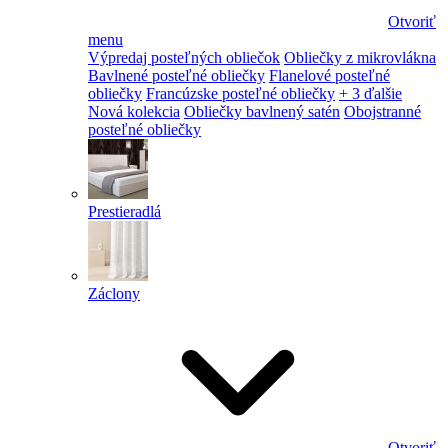
Otvoriť
menu
Výpredaj posteľných obliečok
Obliečky z mikrovlákna
Bavlnené posteľné obliečky
Flanelové posteľné
obliečky
Francúzske posteľné obliečky
+ 3 ďalšie
Nová kolekcia
Obliečky bavlnený satén
Obojstranné
posteľné obliečky
Prestieradlá
Záclony
Otvoriť