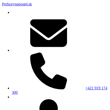
Prehozynapostel.sk
+421 919 174
300