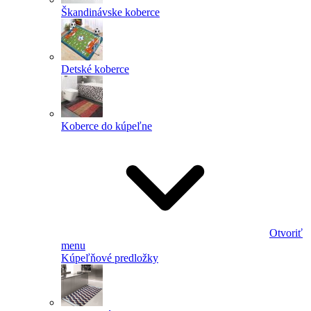
Škandinávske koberce
Detské koberce
Koberce do kúpeľne
Otvoriť
menu
Kúpeľňové predložky