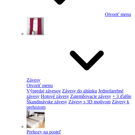
Otvoriť menu
Závesy
Otvoriť menu
Výpredaj závesov
Závesy do altánku
Jednofarebné
závesy
Hotové závesy
Zatemňovacie závesy
+ 3 ďalšie
Škandinávske závesy
Závesy s 3D motívom
Závesy k
prehozom
Prehozy na posteľ