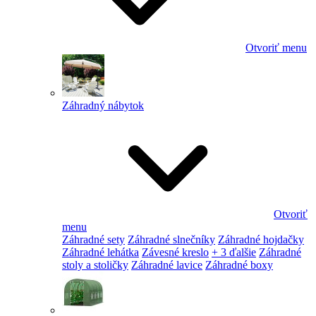
Otvoriť menu
Záhradný nábytok
Otvoriť
menu
Záhradné sety
Záhradné slnečníky
Záhradné hojdačky
Záhradné lehátka
Závesné kreslo
+ 3 ďalšie
Záhradné
stoly a stoličky
Záhradné lavice
Záhradné boxy