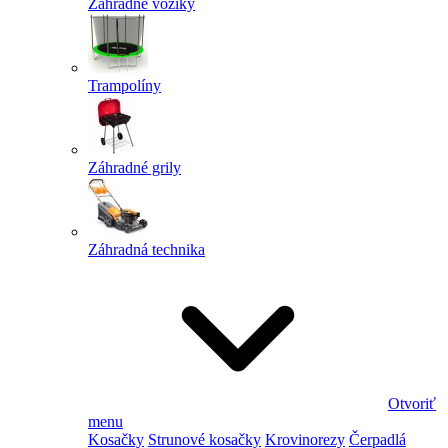
Záhradné vozíky
Trampolíny
Záhradné grily
Záhradná technika
Otvoriť
menu
Kosačky
Strunové kosačky
Krovinorezy
Čerpadlá