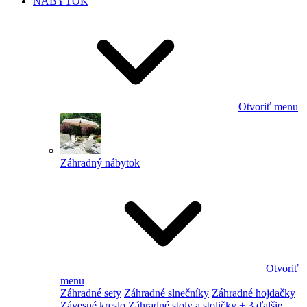
NÁBYTOK
Otvoriť menu
Záhradný nábytok
Otvoriť
menu
Záhradné sety
Záhradné slnečníky
Záhradné hojdačky
Závesné kreslo
Záhradné stoly a stoličky
+ 3 ďalšie