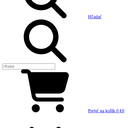
Hľadať
Prejsť na košík
0 €
0