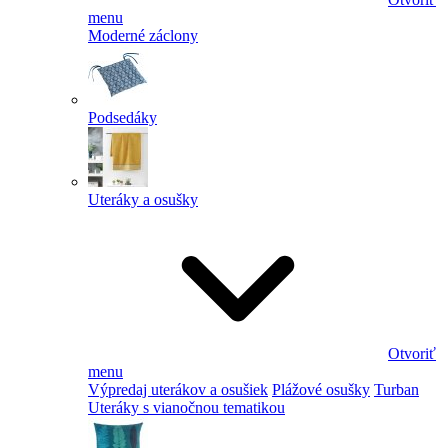
menu
Moderné záclony
Podsedáky
Uteráky a osušky
Otvoriť
menu
Výpredaj uterákov a osušiek
Plážové osušky
Turban
Uteráky s vianočnou tematikou