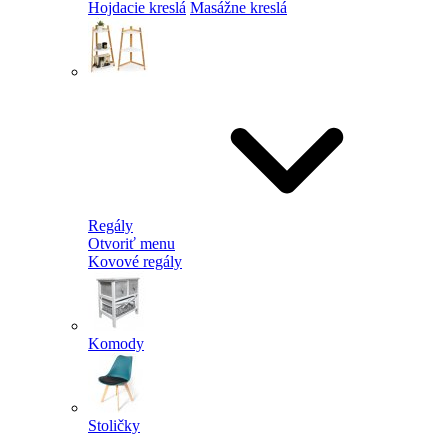
Hojdacie kreslá
Masážne kreslá
Regály
Otvoriť menu
Kovové regály
Komody
Stoličky