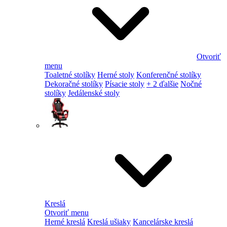
Otvoriť
menu
Toaletné stolíky
Herné stoly
Konferenčné stolíky
Dekoračné stolíky
Písacie stoly
+ 2 ďalšie
Nočné
stolíky
Jedálenské stoly
Kreslá
Otvoriť menu
Herné kreslá
Kreslá ušiaky
Kancelárske kreslá