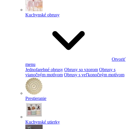
Kuchynské obrusy
Otvoriť
menu
Jednofarebné obrusy
Obrusy so vzorom
Obrusy s
vianočným motívom
Obrusy s veľkonočným motívom
Prestieranie
Kuchynské utierky