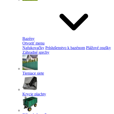
Bazény
Otvoriť menu
Nafukovačky
Príslušenstvo k bazénom
Plážové osušky
Záhradné sprchy
Tieniace siete
Krycie plachty