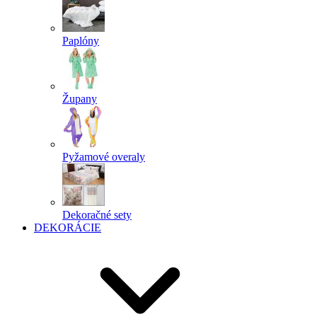
Paplóny
Župany
Pyžamové overaly
Dekoračné sety
DEKORÁCIE