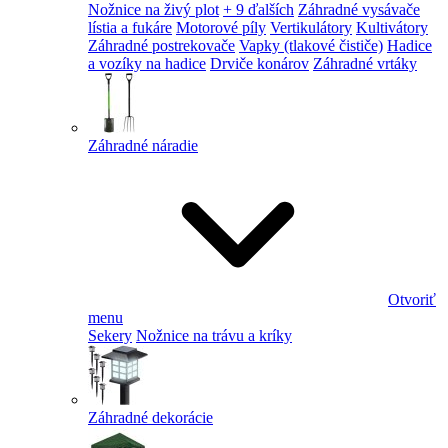
Nožnice na živý plot
+ 9 ďalších
Záhradné vysávače
lístia a fukáre
Motorové píly
Vertikulátory
Kultivátory
Záhradné postrekovače
Vapky (tlakové čističe)
Hadice
a vozíky na hadice
Drviče konárov
Záhradné vrtáky
Záhradné náradie
Otvoriť
menu
Sekery
Nožnice na trávu a kríky
Záhradné dekorácie