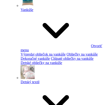
Vankúše
Otvoriť
menu
Výpredaj obliečok na vankúše
Obliečky na vankúše
Dekoračné vankúše
Chlpaté obliečky na vankúše
Detské obliečky na vankúše
Detský textil