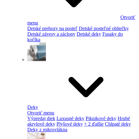
Otvoriť
menu
Detské prehozy na posteľ
Detské posteľné obliečky
Detské závesy a záclony
Detské deky
Fusaky do
kočíka
Deky
Otvoriť menu
Výpredaj diek
Luxusné deky
Piknikové deky
Hrubé
akrylové deky
Plyšové deky
+ 2 ďalšie
Chlpaté deky
Deky z mikrovlákna