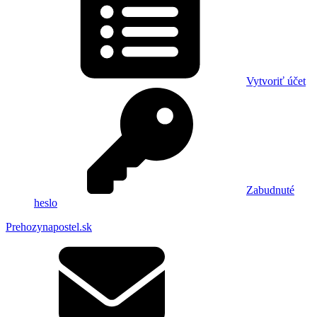
Vytvoriť účet
Zabudnuté
heslo
Prehozynapostel.sk