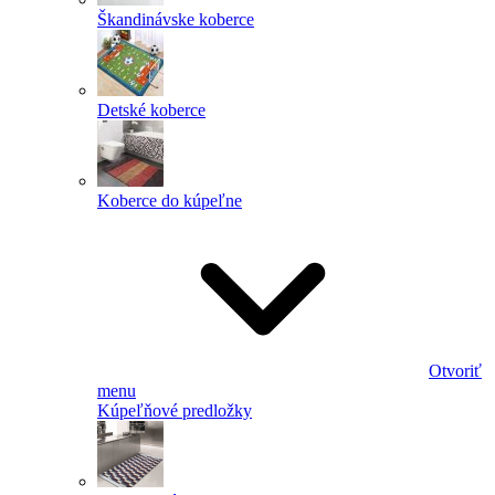
Škandinávske koberce
Detské koberce
Koberce do kúpeľne
Otvoriť
menu
Kúpeľňové predložky