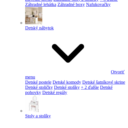
Záhradné lehátka
Záhradné boxy
Nafukovačky
Detský nábytok
Otvoriť
menu
Detské postele
Detské komody
Detské šatníkové skrine
Detské stoličky
Detské stolíky
+ 2 ďalšie
Detské
pohovky
Detské regály
Stoly a stolíky