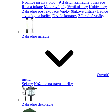
Nožnice na živý plot
+ 9 ďalších
Záhradné vysávače
lístia a fukáre
Motorové píly
Vertikulátory
Kultivátory
Záhradné postrekovače
Vapky (tlakové čističe)
Hadice
a vozíky na hadice
Drviče konárov
Záhradné vrtáky
Záhradné náradie
Otvoriť
menu
Sekery
Nožnice na trávu a kríky
Záhradné dekorácie