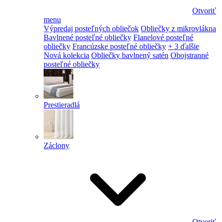
Otvoriť
menu
Výpredaj posteľných obliečok
Obliečky z mikrovlákna
Bavlnené posteľné obliečky
Flanelové posteľné
obliečky
Francúzske posteľné obliečky
+ 3 ďalšie
Nová kolekcia
Obliečky bavlnený satén
Obojstranné
posteľné obliečky
Prestieradlá
Záclony
Otvoriť