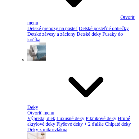
Otvoriť
menu
Detské prehozy na posteľ
Detské posteľné obliečky
Detské závesy a záclony
Detské deky
Fusaky do
kočíka
Deky
Otvoriť menu
Výpredaj diek
Luxusné deky
Piknikové deky
Hrubé
akrylové deky
Plyšové deky
+ 2 ďalšie
Chlpaté deky
Deky z mikrovlákna