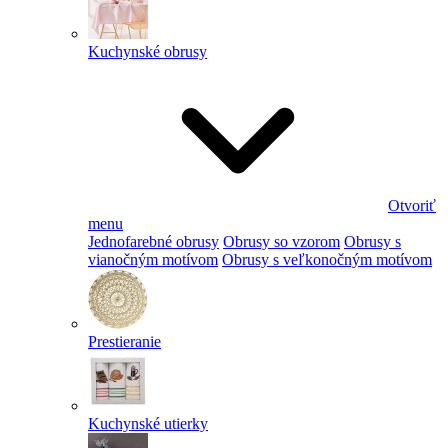
Kuchynské obrusy
Otvoriť
menu
Jednofarebné obrusy
Obrusy so vzorom
Obrusy s
vianočným motívom
Obrusy s veľkonočným motívom
Prestieranie
Kuchynské utierky