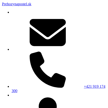
Prehozynapostel.sk
+421 919 174
300