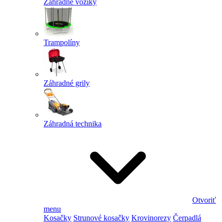
Záhradné vozíky
Trampolíny
Záhradné grily
Záhradná technika
Otvoriť
menu
Kosačky
Strunové kosačky
Krovinorezy
Čerpadlá