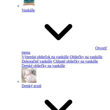
Vankúše
Otvoriť
menu
Výpredaj obliečok na vankúše
Obliečky na vankúše
Dekoračné vankúše
Chlpaté obliečky na vankúše
Detské obliečky na vankúše
Detský textil