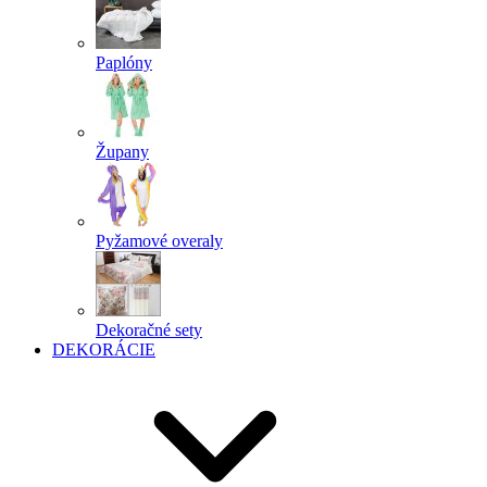
Paplóny
Župany
Pyžamové overaly
Dekoračné sety
DEKORÁCIE