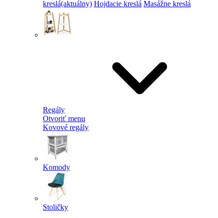
kreslá
(aktuálny)
Hojdacie kreslá
Masážne kreslá
Regály
Otvoriť menu
Kovové regály
Komody
Stoličky