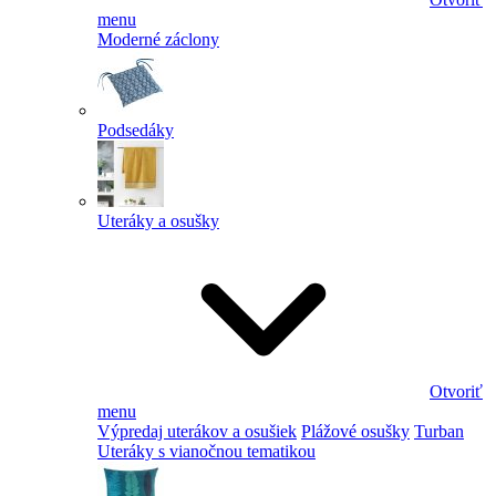
menu
Moderné záclony
Podsedáky
Uteráky a osušky
Otvoriť
menu
Výpredaj uterákov a osušiek
Plážové osušky
Turban
Uteráky s vianočnou tematikou