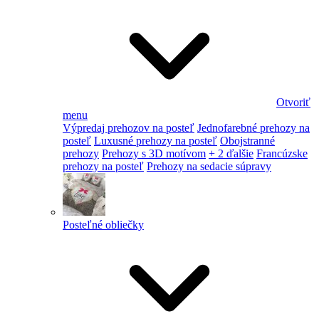
Otvoriť
menu
Výpredaj prehozov na posteľ
Jednofarebné prehozy na
posteľ
Luxusné prehozy na posteľ
Obojstranné
prehozy
Prehozy s 3D motívom
+ 2 ďalšie
Francúzske
prehozy na posteľ
Prehozy na sedacie súpravy
Posteľné obliečky