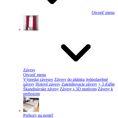
Otvoriť menu
Závesy
Otvoriť menu
Výpredaj závesov
Závesy do altánku
Jednofarebné
závesy
Hotové závesy
Zatemňovacie závesy
+ 3 ďalšie
Škandinávske závesy
Závesy s 3D motívom
Závesy k
prehozom
Prehozy na posteľ