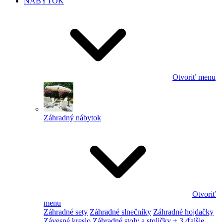
NÁBYTOK
Otvoriť menu
Záhradný nábytok
Otvoriť
menu
Záhradné sety
Záhradné slnečníky
Záhradné hojdačky
Závesné kreslo
Záhradné stoly a stoličky
+ 3 ďalšie