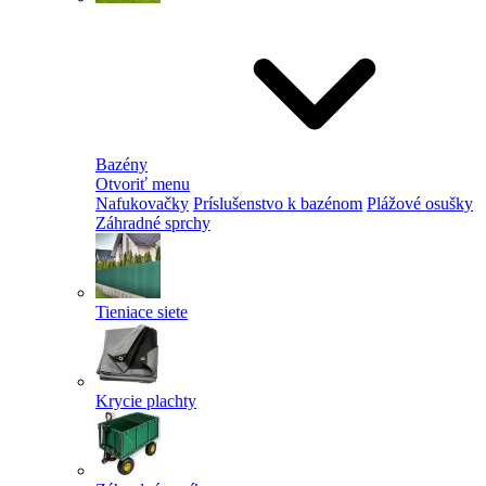
Bazény
Otvoriť menu
Nafukovačky
Príslušenstvo k bazénom
Plážové osušky
Záhradné sprchy
Tieniace siete
Krycie plachty