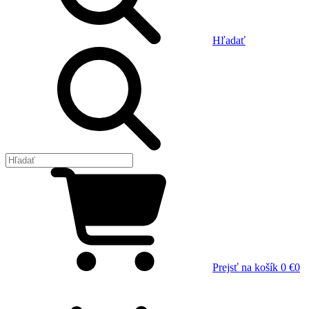
Hľadať
Prejsť na košík
0 €
0