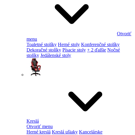
Otvoriť
menu
Toaletné stolíky
Herné stoly
Konferenčné stolíky
Dekoračné stolíky
Písacie stoly
+ 2 ďalšie
Nočné
stolíky
Jedálenské stoly
Kreslá
Otvoriť menu
Herné kreslá
Kreslá ušiaky
Kancelárske