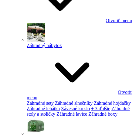
Otvoriť menu
Záhradný nábytok
Otvoriť
menu
Záhradné sety
Záhradné slnečníky
Záhradné hojdačky
Záhradné lehátka
Závesné kreslo
+ 3 ďalšie
Záhradné
stoly a stoličky
Záhradné lavice
Záhradné boxy