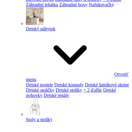
Záhradné lehátka
Záhradné boxy
Nafukovačky
Detský nábytok
Otvoriť
menu
Detské postele
Detské komody
Detské šatníkové skrine
Detské stoličky
Detské stolíky
+ 2 ďalšie
Detské
pohovky
Detské regály
Stoly a stolíky