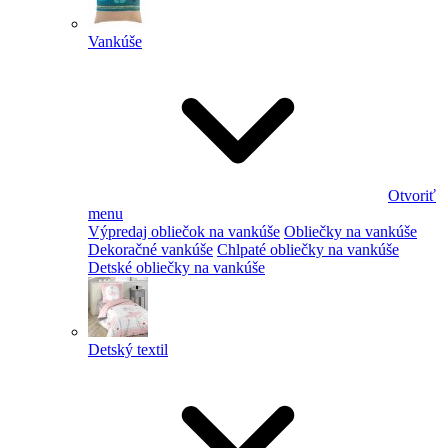
Vankúše
Otvoriť
menu
Výpredaj obliečok na vankúše
Obliečky na vankúše
Dekoračné vankúše
Chlpaté obliečky na vankúše
Detské obliečky na vankúše
Detský textil