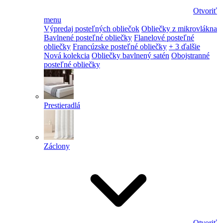
Otvoriť
menu
Výpredaj posteľných obliečok
Obliečky z mikrovlákna
Bavlnené posteľné obliečky
Flanelové posteľné
obliečky
Francúzske posteľné obliečky
+ 3 ďalšie
Nová kolekcia
Obliečky bavlnený satén
Obojstranné
posteľné obliečky
Prestieradlá
Záclony
Otvoriť