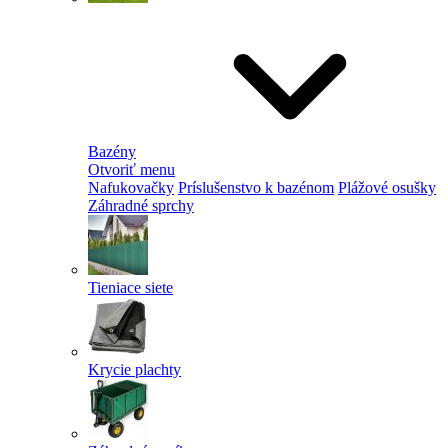
Bazény
Otvoriť menu
Nafukovačky
Príslušenstvo k bazénom
Plážové osušky
Záhradné sprchy
Tieniace siete
Krycie plachty