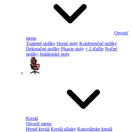
Otvoriť
menu
Toaletné stolíky
Herné stoly
Konferenčné stolíky
Dekoračné stolíky
Písacie stoly
+ 2 ďalšie
Nočné
stolíky
Jedálenské stoly
Kreslá
Otvoriť menu
Herné kreslá
Kreslá ušiaky
Kancelárske kreslá