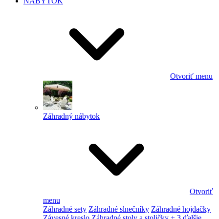
NÁBYTOK
Otvoriť menu
Záhradný nábytok
Otvoriť
menu
Záhradné sety
Záhradné slnečníky
Záhradné hojdačky
Závesné kreslo
Záhradné stoly a stoličky
+ 3 ďalšie