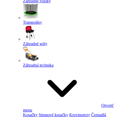
Záhradné vozíky
Trampolíny
Záhradné grily
Záhradná technika
Otvoriť
menu
Kosačky
Strunové kosačky
Krovinorezy
Čerpadlá