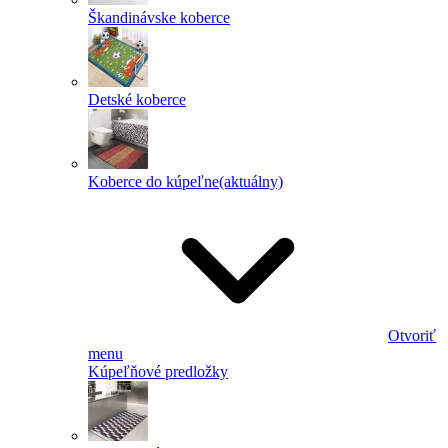
Škandinávske koberce
Detské koberce
Koberce do kúpeľne
(aktuálny)
Otvoriť
menu
Kúpeľňové predložky