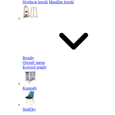
Hojdacie kreslá
Masážne kreslá
Regály
Otvoriť menu
Kovové regály
Komody
Stoličky