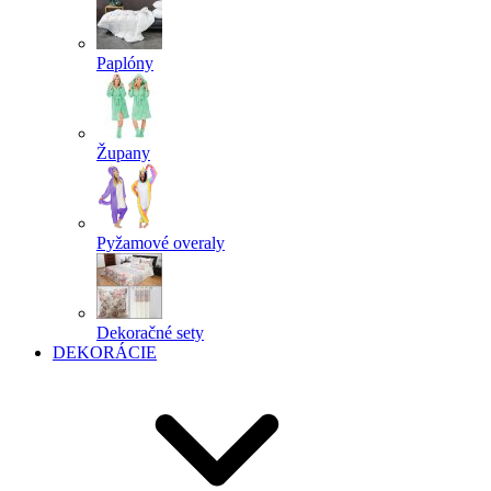
Paplóny
Župany
Pyžamové overaly
Dekoračné sety
DEKORÁCIE