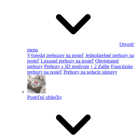
Otvoriť
menu
Výpredaj prehozov na posteľ
Jednofarebné prehozy na
posteľ
Luxusné prehozy na posteľ
Obojstranné
prehozy
Prehozy s 3D motívom
+ 2 ďalšie
Francúzske
prehozy na posteľ
Prehozy na sedacie súpravy
Posteľné obliečky