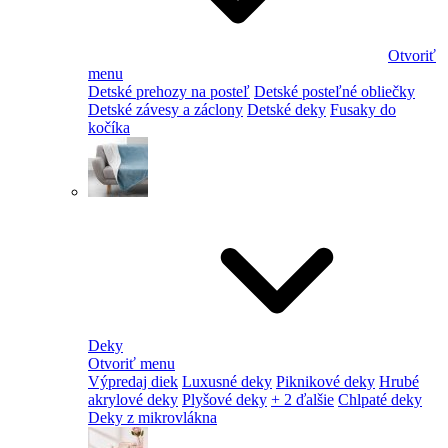
Otvoriť
menu
Detské prehozy na posteľ
Detské posteľné obliečky
Detské závesy a záclony
Detské deky
Fusaky do
kočíka
Deky
Otvoriť menu
Výpredaj diek
Luxusné deky
Piknikové deky
Hrubé
akrylové deky
Plyšové deky
+ 2 ďalšie
Chlpaté deky
Deky z mikrovlákna