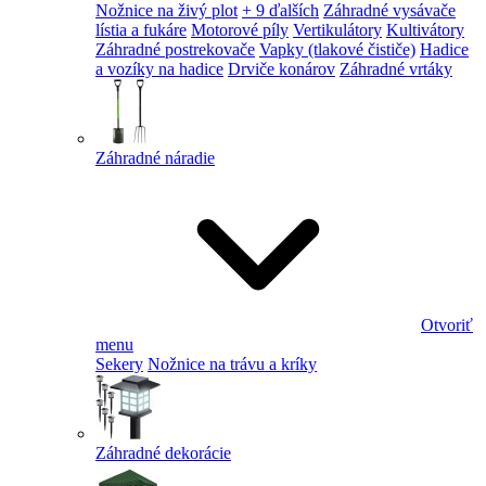
Nožnice na živý plot
+ 9 ďalších
Záhradné vysávače
lístia a fukáre
Motorové píly
Vertikulátory
Kultivátory
Záhradné postrekovače
Vapky (tlakové čističe)
Hadice
a vozíky na hadice
Drviče konárov
Záhradné vrtáky
Záhradné náradie
Otvoriť
menu
Sekery
Nožnice na trávu a kríky
Záhradné dekorácie