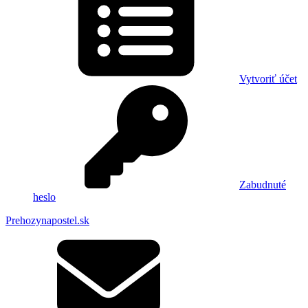
Vytvoriť účet
Zabudnuté
heslo
Prehozynapostel.sk