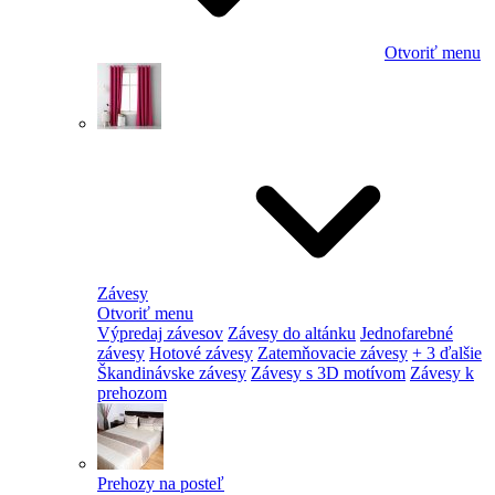
Otvoriť menu
Závesy
Otvoriť menu
Výpredaj závesov
Závesy do altánku
Jednofarebné
závesy
Hotové závesy
Zatemňovacie závesy
+ 3 ďalšie
Škandinávske závesy
Závesy s 3D motívom
Závesy k
prehozom
Prehozy na posteľ