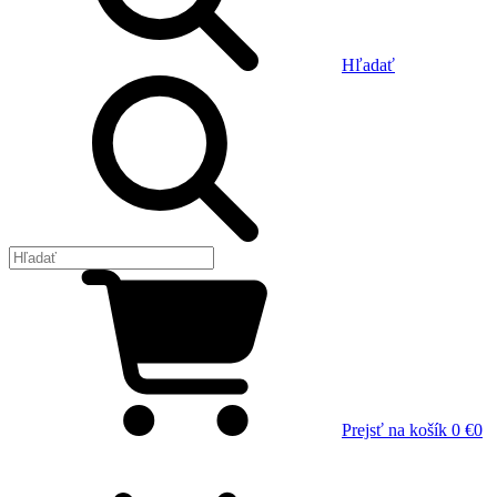
Hľadať
Prejsť na košík
0 €
0