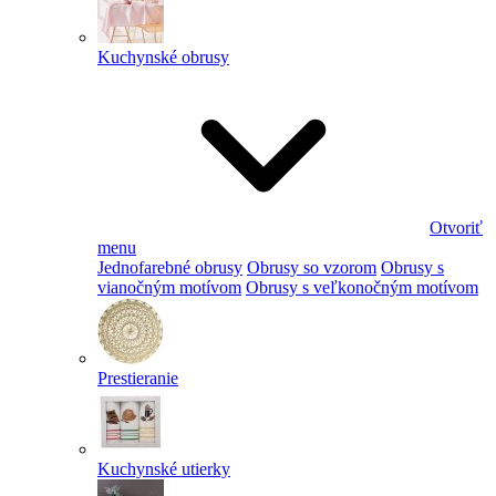
Kuchynské obrusy
Otvoriť
menu
Jednofarebné obrusy
Obrusy so vzorom
Obrusy s
vianočným motívom
Obrusy s veľkonočným motívom
Prestieranie
Kuchynské utierky