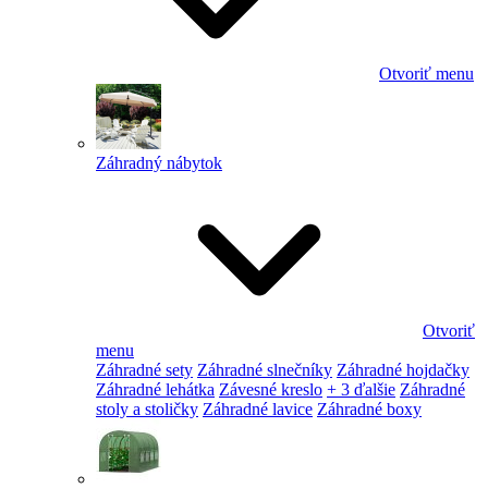
Otvoriť menu
Záhradný nábytok
Otvoriť
menu
Záhradné sety
Záhradné slnečníky
Záhradné hojdačky
Záhradné lehátka
Závesné kreslo
+ 3 ďalšie
Záhradné
stoly a stoličky
Záhradné lavice
Záhradné boxy