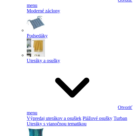
menu
Moderné záclony
Podsedáky
Uteráky a osušky
Otvoriť
menu
Výpredaj uterákov a osušiek
Plážové osušky
Turban
Uteráky s vianočnou tematikou