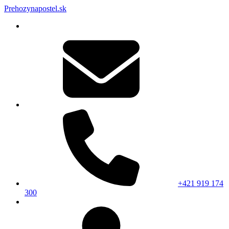
Prehozynapostel.sk
+421 919 174
300