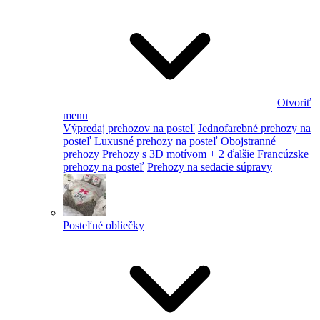
Otvoriť
menu
Výpredaj prehozov na posteľ
Jednofarebné prehozy na
posteľ
Luxusné prehozy na posteľ
Obojstranné
prehozy
Prehozy s 3D motívom
+ 2 ďalšie
Francúzske
prehozy na posteľ
Prehozy na sedacie súpravy
Posteľné obliečky