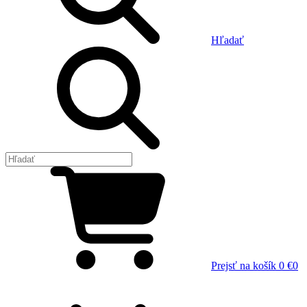
Hľadať
Prejsť na košík
0 €
0