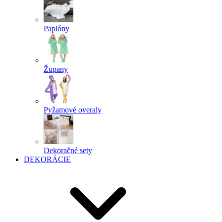
Paplóny
Župany
Pyžamové overaly
Dekoračné sety
DEKORÁCIE