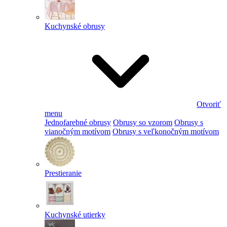
Kuchynské obrusy
Otvoriť
menu
Jednofarebné obrusy
Obrusy so vzorom
Obrusy s
vianočným motívom
Obrusy s veľkonočným motívom
Prestieranie
Kuchynské utierky