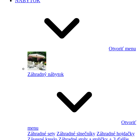
NÁBYTOK
Otvoriť menu
Záhradný nábytok
Otvoriť
menu
Záhradné sety
Záhradné slnečníky
Záhradné hojdačky
Závesné kreslo
Záhradné stoly a stoličky
+ 3 ďalšie