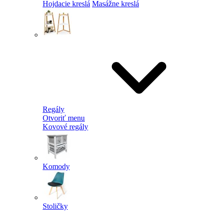
Hojdacie kreslá
Masážne kreslá
Regály
Otvoriť menu
Kovové regály
Komody
Stoličky