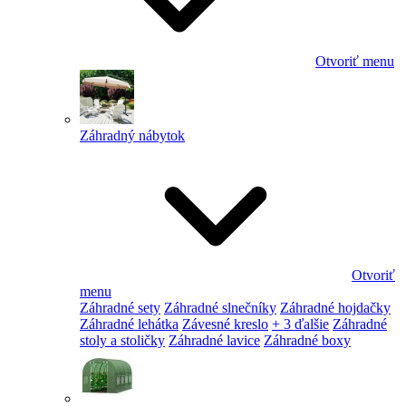
Otvoriť menu
Záhradný nábytok
Otvoriť
menu
Záhradné sety
Záhradné slnečníky
Záhradné hojdačky
Záhradné lehátka
Závesné kreslo
+ 3 ďalšie
Záhradné
stoly a stoličky
Záhradné lavice
Záhradné boxy