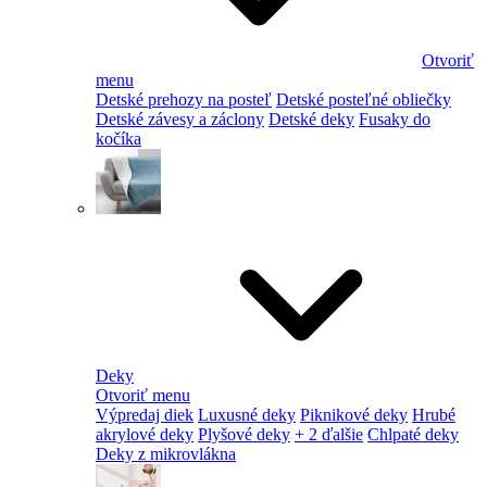
Otvoriť
menu
Detské prehozy na posteľ
Detské posteľné obliečky
Detské závesy a záclony
Detské deky
Fusaky do
kočíka
Deky
Otvoriť menu
Výpredaj diek
Luxusné deky
Piknikové deky
Hrubé
akrylové deky
Plyšové deky
+ 2 ďalšie
Chlpaté deky
Deky z mikrovlákna