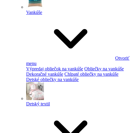
Vankúše
Otvoriť
menu
Výpredaj obliečok na vankúše
Obliečky na vankúše
Dekoračné vankúše
Chlpaté obliečky na vankúše
Detské obliečky na vankúše
Detský textil