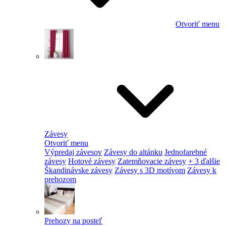
Otvoriť menu
Závesy
Otvoriť menu
Výpredaj závesov
Závesy do altánku
Jednofarebné
závesy
Hotové závesy
Zatemňovacie závesy
+ 3 ďalšie
Škandinávske závesy
Závesy s 3D motívom
Závesy k
prehozom
Prehozy na posteľ