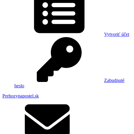
Vytvoriť účet
Zabudnuté
heslo
Prehozynapostel.sk