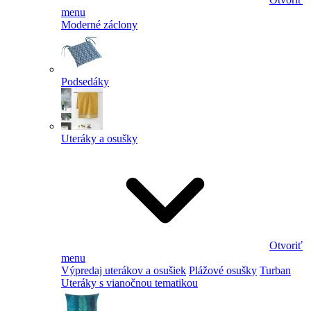
menu
Moderné záclony
Podsedáky
Uteráky a osušky
Otvoriť
menu
Výpredaj uterákov a osušiek
Plážové osušky
Turban
Uteráky s vianočnou tematikou