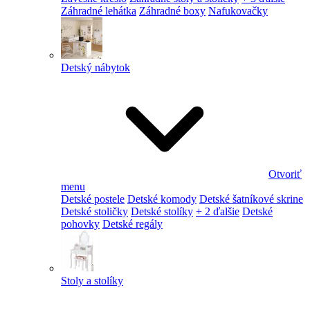
Záhradné lehátka
Záhradné boxy
Nafukovačky
Detský nábytok
Otvoriť
menu
Detské postele
Detské komody
Detské šatníkové skrine
Detské stoličky
Detské stolíky
+ 2 ďalšie
Detské
pohovky
Detské regály
Stoly a stolíky