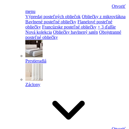
Otvoriť
menu
Výpredaj posteľných obliečok
Obliečky z mikrovlákna
Bavlnené posteľné obliečky
Flanelové posteľné
obliečky
Francúzske posteľné obliečky
+ 3 ďalšie
Nová kolekcia
Obliečky bavlnený satén
Obojstranné
posteľné obliečky
Prestieradlá
Záclony
Otvoriť