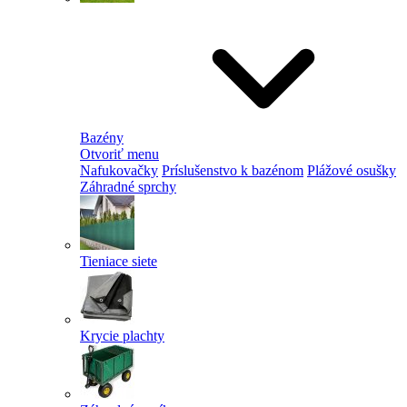
Bazény
Otvoriť menu
Nafukovačky
Príslušenstvo k bazénom
Plážové osušky
Záhradné sprchy
Tieniace siete
Krycie plachty