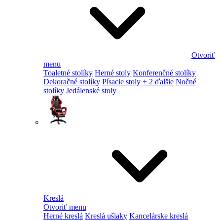
Otvoriť
menu
Toaletné stolíky
Herné stoly
Konferenčné stolíky
Dekoračné stolíky
Písacie stoly
+ 2 ďalšie
Nočné
stolíky
Jedálenské stoly
Kreslá
Otvoriť menu
Herné kreslá
Kreslá ušiaky
Kancelárske kreslá