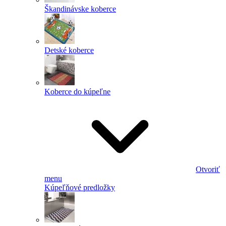
Škandinávske koberce
Detské koberce
Koberce do kúpeľne
Otvoriť
menu
Kúpeľňové predložky