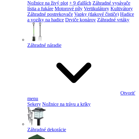
Nožnice na živý plot
+ 9 ďalších
Záhradné vysávače
lístia a fukáre
Motorové píly
Vertikulátory
Kultivátory
Záhradné postrekovače
Vapky (tlakové čističe)
Hadice
a vozíky na hadice
Drviče konárov
Záhradné vrtáky
Záhradné náradie
Otvoriť
menu
Sekery
Nožnice na trávu a kríky
Záhradné dekorácie