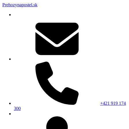
Prehozynapostel.sk
+421 919 174
300