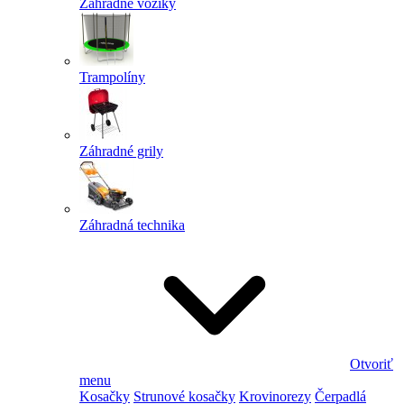
Záhradné vozíky
Trampolíny
Záhradné grily
Záhradná technika
Otvoriť
menu
Kosačky
Strunové kosačky
Krovinorezy
Čerpadlá