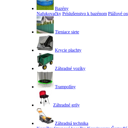
Bazény
Nafukovačky
Príslušenstvo k bazénom
Plážové os
Tieniace siete
Krycie plachty
Záhradné vozíky
Trampolíny
Záhradné grily
Záhradná technika