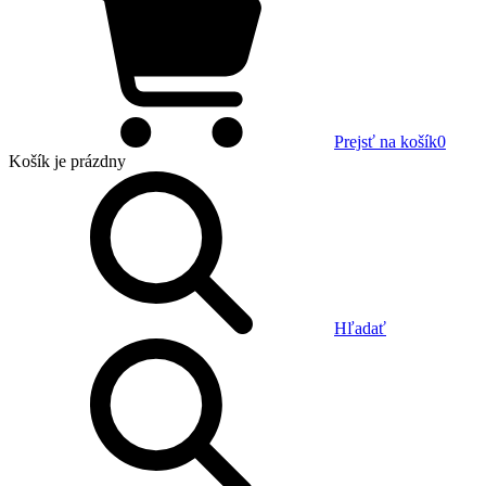
Prejsť na košík
0
Košík
je prázdny
Hľadať