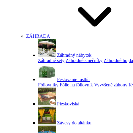
ZÁHRADA
Záhradný nábytok
Záhradné sety
Záhradné slnečníky
Záhradné hojd
Pestovanie rastlín
Fóliovníky
Fólie na fóliovník
Vyvýšené záhony
Kv
Pieskoviská
Závesy do altánku