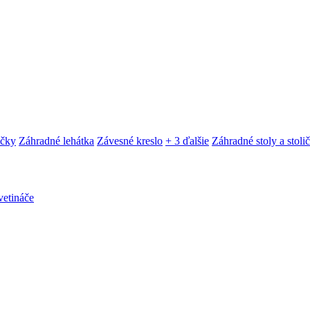
ačky
Záhradné lehátka
Závesné kreslo
+ 3 ďalšie
Záhradné stoly a stoli
etináče