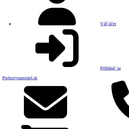
Váš účet
Prihlásiť sa
Prehozynapostel.sk