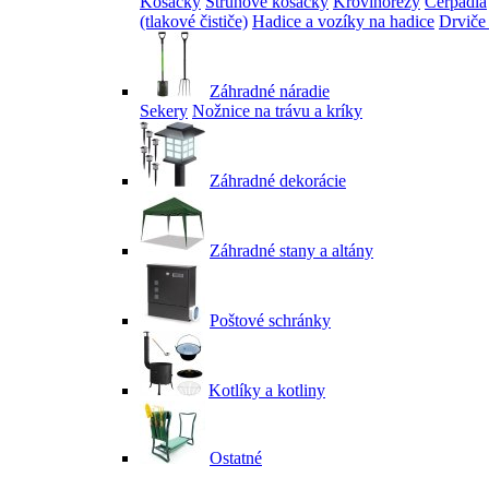
Kosačky
Strunové kosačky
Krovinorezy
Čerpadlá
(tlakové čističe)
Hadice a vozíky na hadice
Drviče
Záhradné náradie
Sekery
Nožnice na trávu a kríky
Záhradné dekorácie
Záhradné stany a altány
Poštové schránky
Kotlíky a kotliny
Ostatné