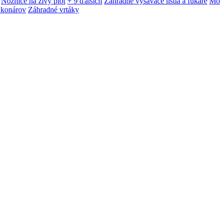
Nožnice na živý plot
+ 9 ďalších
Záhradné vysávače lístia a fukáre
Mot
 konárov
Záhradné vrtáky