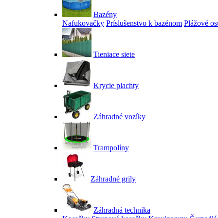
Bazény
Nafukovačky
Príslušenstvo k bazénom
Plážové os
Tieniace siete
Krycie plachty
Záhradné vozíky
Trampolíny
Záhradné grily
Záhradná technika