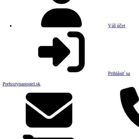
Váš účet
Prihlásiť sa
Prehozynapostel.sk