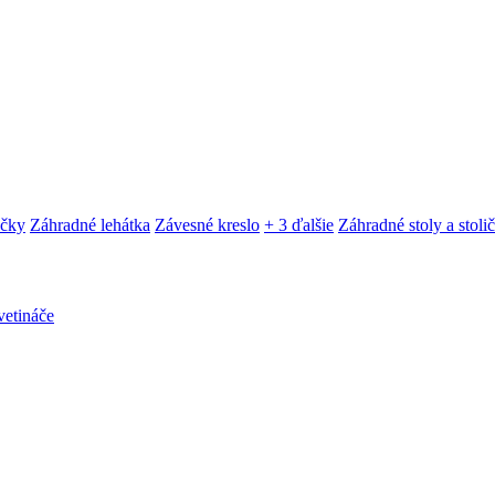
ačky
Záhradné lehátka
Závesné kreslo
+ 3 ďalšie
Záhradné stoly a stoli
etináče