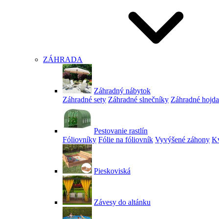
ZÁHRADA
Záhradný nábytok
Záhradné sety
Záhradné slnečníky
Záhradné hojd
Pestovanie rastlín
Fóliovníky
Fólie na fóliovník
Vyvýšené záhony
Kv
Pieskoviská
Závesy do altánku