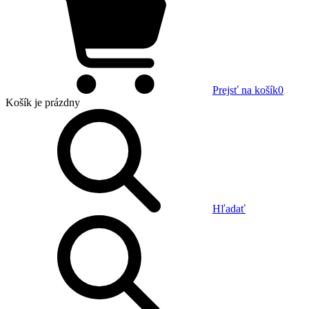
Prejsť na košík
0
Košík
je prázdny
Hľadať