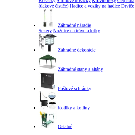
Kosačky
Strunové kosačky
Krovinorezy
Čerpadlá
(tlakové čističe)
Hadice a vozíky na hadice
Drviče
Záhradné náradie
Sekery
Nožnice na trávu a kríky
Záhradné dekorácie
Záhradné stany a altány
Poštové schránky
Kotlíky a kotliny
Ostatné