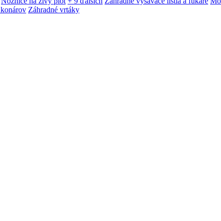
Nožnice na živý plot
+ 9 ďalších
Záhradné vysávače lístia a fukáre
Mot
 konárov
Záhradné vrtáky