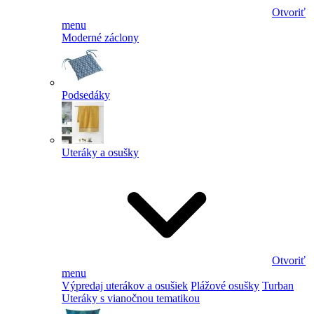
Otvoriť
menu
Moderné záclony
Podsedáky
Uteráky a osušky
Otvoriť
menu
Výpredaj uterákov a osušiek
Plážové osušky
Turban
Uteráky s vianočnou tematikou