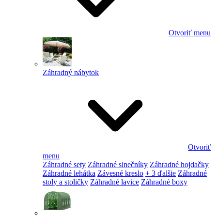
Otvoriť menu
Záhradný nábytok
Otvoriť
menu
Záhradné sety
Záhradné slnečníky
Záhradné hojdačky
Záhradné lehátka
Závesné kreslo
+ 3 ďalšie
Záhradné
stoly a stoličky
Záhradné lavice
Záhradné boxy