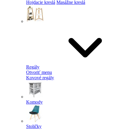
Hojdacie kreslá
Masážne kreslá
Regály
Otvoriť menu
Kovové regály
Komody
Stoličky