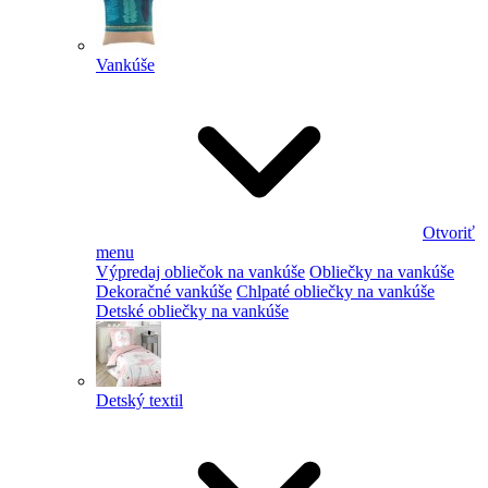
Vankúše
Otvoriť
menu
Výpredaj obliečok na vankúše
Obliečky na vankúše
Dekoračné vankúše
Chlpaté obliečky na vankúše
Detské obliečky na vankúše
Detský textil