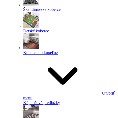
Škandinávske koberce
Detské koberce
Koberce do kúpeľne
Otvoriť
menu
Kúpeľňové predložky