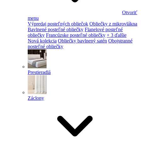
Otvoriť
menu
Výpredaj posteľných obliečok
Obliečky z mikrovlákna
Bavlnené posteľné obliečky
Flanelové posteľné
obliečky
Francúzske posteľné obliečky
+ 3 ďalšie
Nová kolekcia
Obliečky bavlnený satén
Obojstranné
posteľné obliečky
Prestieradlá
Záclony