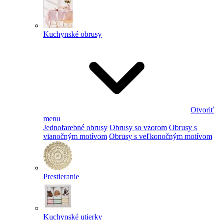
Kuchynské obrusy
Otvoriť
menu
Jednofarebné obrusy
Obrusy so vzorom
Obrusy s
vianočným motívom
Obrusy s veľkonočným motívom
Prestieranie
Kuchynské utierky