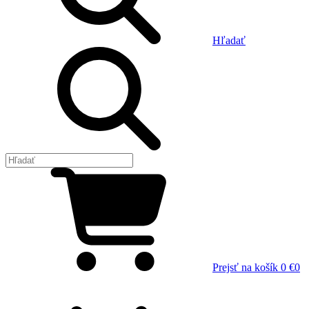
Hľadať
Prejsť na košík
0 €
0