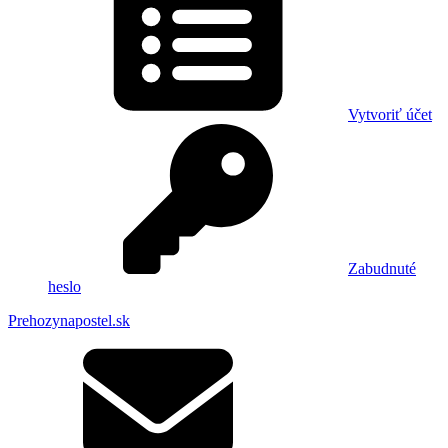
Vytvoriť účet
Zabudnuté
heslo
Prehozynapostel.sk