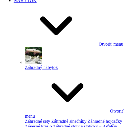
NÁBYTOK
Otvoriť menu
Záhradný nábytok
Otvoriť
menu
Záhradné sety
Záhradné slnečníky
Záhradné hojdačky
Závesné kreslo
Záhradné stoly a stoličky
+ 3 ďalšie