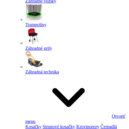
Záhradné vozíky
Trampolíny
Záhradné grily
Záhradná technika
Otvoriť
menu
Kosačky
Strunové kosačky
Krovinorezy
Čerpadlá