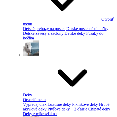
Otvoriť
menu
Detské prehozy na posteľ
Detské posteľné obliečky
Detské závesy a záclony
Detské deky
Fusaky do
kočíka
Deky
Otvoriť menu
Výpredaj diek
Luxusné deky
Piknikové deky
Hrubé
akrylové deky
Plyšové deky
+ 2 ďalšie
Chlpaté deky
Deky z mikrovlákna