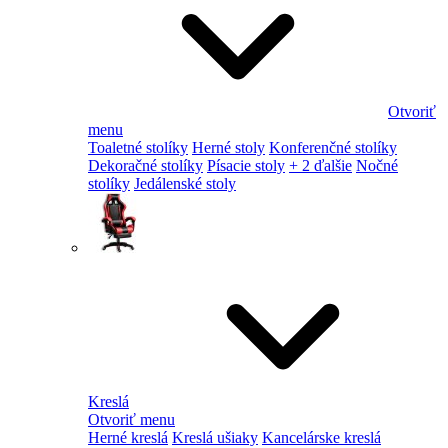
Otvoriť
menu
Toaletné stolíky
Herné stoly
Konferenčné stolíky
Dekoračné stolíky
Písacie stoly
+ 2 ďalšie
Nočné
stolíky
Jedálenské stoly
Kreslá
Otvoriť menu
Herné kreslá
Kreslá ušiaky
Kancelárske kreslá