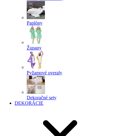
Paplóny
Župany
Pyžamové overaly
Dekoračné sety
DEKORÁCIE