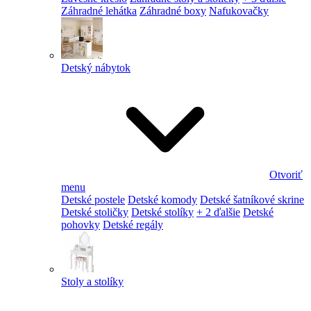
Záhradné lehátka
Záhradné boxy
Nafukovačky
Detský nábytok
Otvoriť
menu
Detské postele
Detské komody
Detské šatníkové skrine
Detské stoličky
Detské stolíky
+ 2 ďalšie
Detské
pohovky
Detské regály
Stoly a stolíky