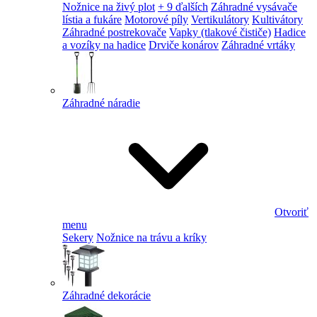
Nožnice na živý plot
+ 9 ďalších
Záhradné vysávače
lístia a fukáre
Motorové píly
Vertikulátory
Kultivátory
Záhradné postrekovače
Vapky (tlakové čističe)
Hadice
a vozíky na hadice
Drviče konárov
Záhradné vrtáky
Záhradné náradie
Otvoriť
menu
Sekery
Nožnice na trávu a kríky
Záhradné dekorácie