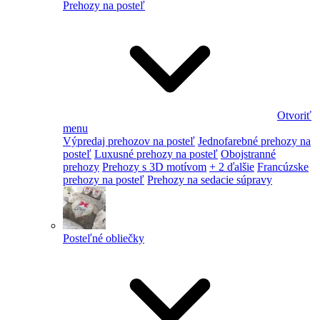
Prehozy na posteľ
Otvoriť
menu
Výpredaj prehozov na posteľ
Jednofarebné prehozy na
posteľ
Luxusné prehozy na posteľ
Obojstranné
prehozy
Prehozy s 3D motívom
+ 2 ďalšie
Francúzske
prehozy na posteľ
Prehozy na sedacie súpravy
Posteľné obliečky