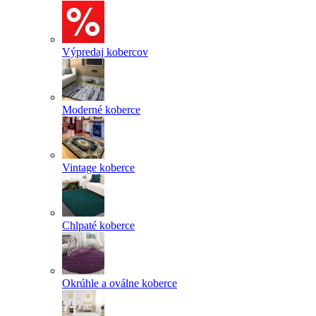
Výpredaj kobercov
Moderné koberce
Vintage koberce
Chlpaté koberce
Okrúhle a oválne koberce