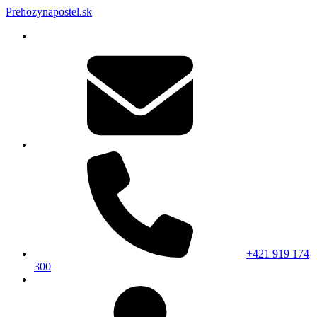
Prehozynapostel.sk
+421 919 174
300