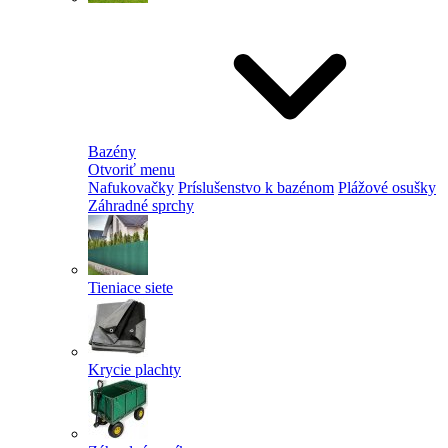
Bazény
Otvoriť menu
Nafukovačky
Príslušenstvo k bazénom
Plážové osušky
Záhradné sprchy
Tieniace siete
Krycie plachty