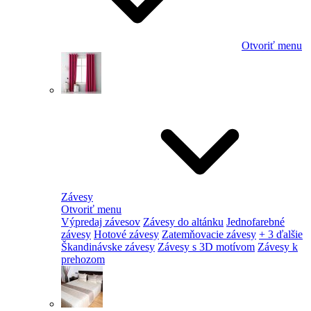
Otvoriť menu
Závesy
Otvoriť menu
Výpredaj závesov
Závesy do altánku
Jednofarebné
závesy
Hotové závesy
Zatemňovacie závesy
+ 3 ďalšie
Škandinávske závesy
Závesy s 3D motívom
Závesy k
prehozom