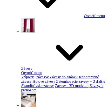
Otvoriť menu
Závesy
Otvoriť menu
Výpredaj závesov
Závesy do altánku
Jednofarebné
závesy
Hotové závesy
Zatemňovacie závesy
+ 3 ďalšie
Škandinávske závesy
Závesy s 3D motívom
Závesy k
prehozom