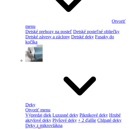
Otvoriť
menu
Detské prehozy na posteľ
Detské posteľné obliečky
Detské závesy a záclony
Detské deky
Fusaky do
kočíka
Deky
Otvoriť menu
Výpredaj diek
Luxusné deky
Piknikové deky
Hrubé
akrylové deky
Plyšové deky
+ 2 ďalšie
Chlpaté deky
Deky z mikrovlákna