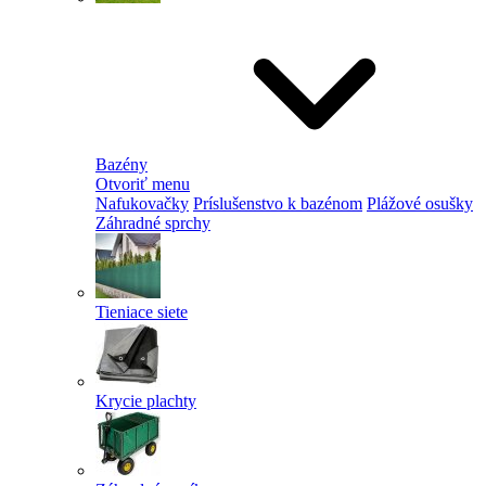
Bazény
Otvoriť menu
Nafukovačky
Príslušenstvo k bazénom
Plážové osušky
Záhradné sprchy
Tieniace siete
Krycie plachty