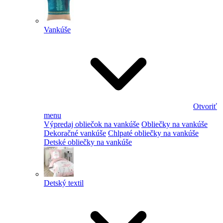
Vankúše
Otvoriť
menu
Výpredaj obliečok na vankúše
Obliečky na vankúše
Dekoračné vankúše
Chlpaté obliečky na vankúše
Detské obliečky na vankúše
Detský textil