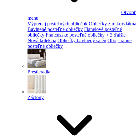
Otvoriť
menu
Výpredaj posteľných obliečok
Obliečky z mikrovlákna
Bavlnené posteľné obliečky
Flanelové posteľné
obliečky
Francúzske posteľné obliečky
+ 3 ďalšie
Nová kolekcia
Obliečky bavlnený satén
Obojstranné
posteľné obliečky
Prestieradlá
Záclony