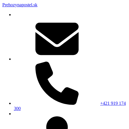
Prehozynapostel.sk
+421 919 174
300