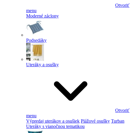
Otvoriť
menu
Moderné záclony
Podsedáky
Uteráky a osušky
Otvoriť
menu
Výpredaj uterákov a osušiek
Plážové osušky
Turban
Uteráky s vianočnou tematikou