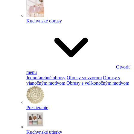
Kuchynské obrusy
Otvoriť
menu
Jednofarebné obrusy
Obrusy so vzorom
Obrusy s
vianočným motívom
Obrusy s veľkonočným motívom
Prestieranie
Kuchynské utierky