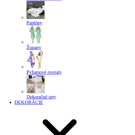
Paplóny
Župany
Pyžamové overaly
Dekoračné sety
DEKORÁCIE