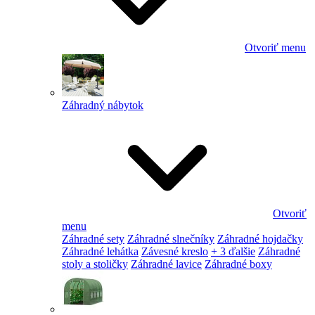
Otvoriť menu
Záhradný nábytok
Otvoriť
menu
Záhradné sety
Záhradné slnečníky
Záhradné hojdačky
Záhradné lehátka
Závesné kreslo
+ 3 ďalšie
Záhradné
stoly a stoličky
Záhradné lavice
Záhradné boxy