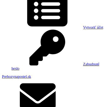
Vytvoriť účet
Zabudnuté
heslo
Prehozynapostel.sk