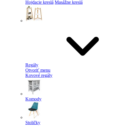
Hojdacie kreslá
Masážne kreslá
Regály
Otvoriť menu
Kovové regály
Komody
Stoličky