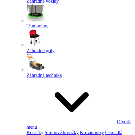
Záhradné vozíky
Trampolíny
Záhradné grily
Záhradná technika
Otvoriť
menu
Kosačky
Strunové kosačky
Krovinorezy
Čerpadlá