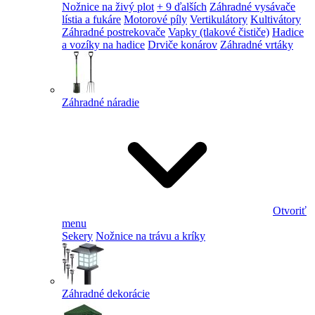
Nožnice na živý plot
+ 9 ďalších
Záhradné vysávače
lístia a fukáre
Motorové píly
Vertikulátory
Kultivátory
Záhradné postrekovače
Vapky (tlakové čističe)
Hadice
a vozíky na hadice
Drviče konárov
Záhradné vrtáky
Záhradné náradie
Otvoriť
menu
Sekery
Nožnice na trávu a kríky
Záhradné dekorácie