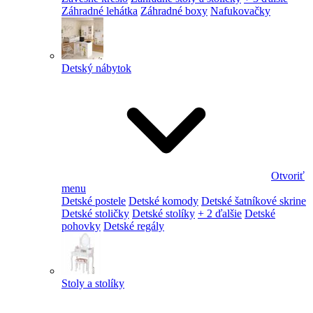
Záhradné lehátka
Záhradné boxy
Nafukovačky
Detský nábytok
Otvoriť
menu
Detské postele
Detské komody
Detské šatníkové skrine
Detské stoličky
Detské stolíky
+ 2 ďalšie
Detské
pohovky
Detské regály
Stoly a stolíky