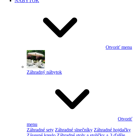
NÁBYTOK
Otvoriť menu
Záhradný nábytok
Otvoriť
menu
Záhradné sety
Záhradné slnečníky
Záhradné hojdačky
Závesné kreslo
Záhradné stoly a stoličky
+ 3 ďalšie