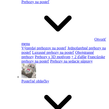
Prehozy na posteľ
Otvoriť
menu
Výpredaj prehozov na posteľ
Jednofarebné prehozy na
posteľ
Luxusné prehozy na posteľ
Obojstranné
prehozy
Prehozy s 3D motívom
+ 2 ďalšie
Francúzske
prehozy na posteľ
Prehozy na sedacie súpravy
Posteľné obliečky