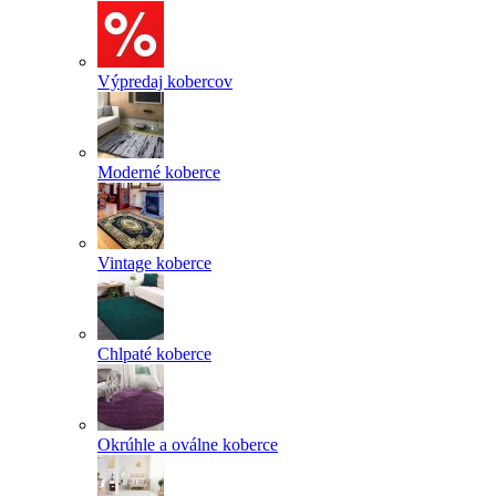
Výpredaj kobercov
Moderné koberce
Vintage koberce
Chlpaté koberce
Okrúhle a oválne koberce