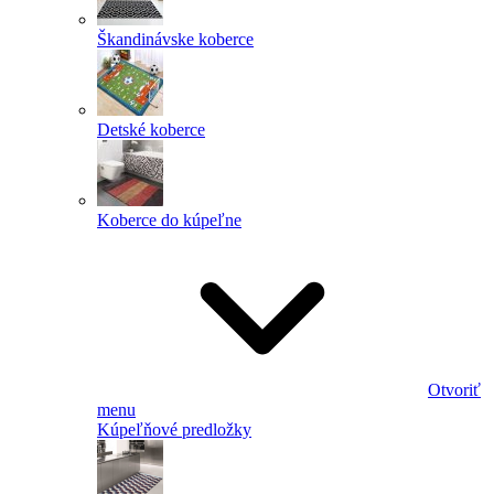
Škandinávske koberce
Detské koberce
Koberce do kúpeľne
Otvoriť
menu
Kúpeľňové predložky