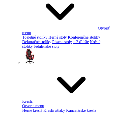
Otvoriť
menu
Toaletné stolíky
Herné stoly
Konferenčné stolíky
Dekoračné stolíky
Písacie stoly
+ 2 ďalšie
Nočné
stolíky
Jedálenské stoly
Kreslá
Otvoriť menu
Herné kreslá
Kreslá ušiaky
Kancelárske kreslá