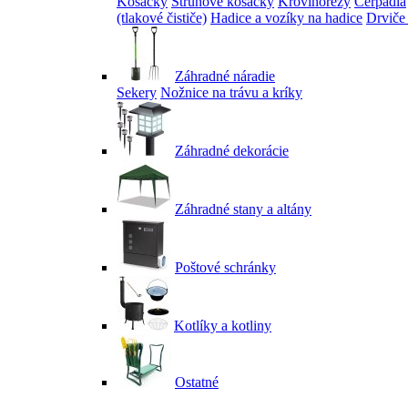
Kosačky
Strunové kosačky
Krovinorezy
Čerpadlá
(tlakové čističe)
Hadice a vozíky na hadice
Drviče
Záhradné náradie
Sekery
Nožnice na trávu a kríky
Záhradné dekorácie
Záhradné stany a altány
Poštové schránky
Kotlíky a kotliny
Ostatné