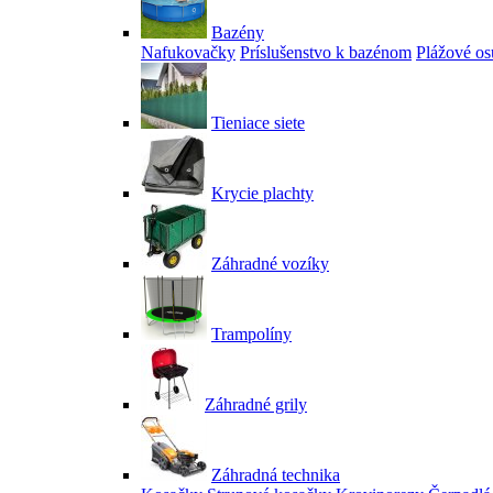
Bazény
Nafukovačky
Príslušenstvo k bazénom
Plážové os
Tieniace siete
Krycie plachty
Záhradné vozíky
Trampolíny
Záhradné grily
Záhradná technika