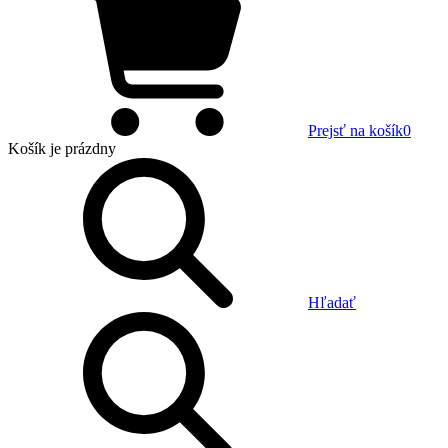
Prejsť na košík
0
Košík
je prázdny
Hľadať