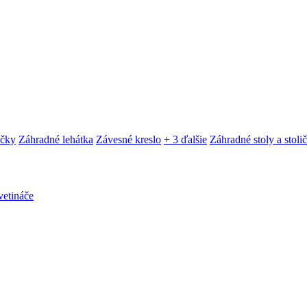
ačky
Záhradné lehátka
Závesné kreslo
+ 3 ďalšie
Záhradné stoly a stoli
etináče