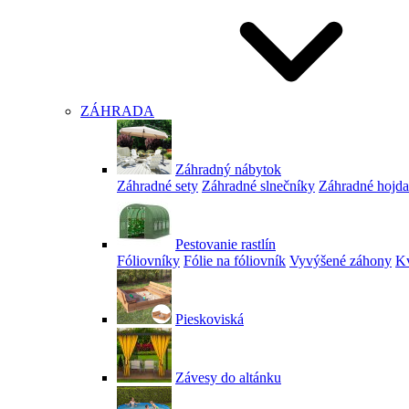
ZÁHRADA
Záhradný nábytok
Záhradné sety
Záhradné slnečníky
Záhradné hojd
Pestovanie rastlín
Fóliovníky
Fólie na fóliovník
Vyvýšené záhony
Kv
Pieskoviská
Závesy do altánku