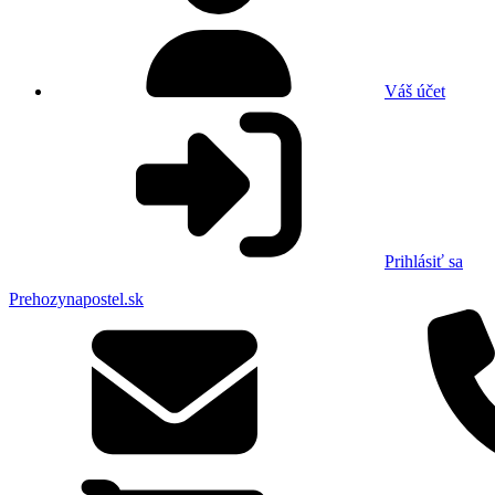
Váš účet
Prihlásiť sa
Prehozynapostel.sk