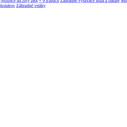
Nožnice na živý plot
+ 9 ďalších
Záhradné vysávače lístia a fukáre
Mot
 konárov
Záhradné vrtáky