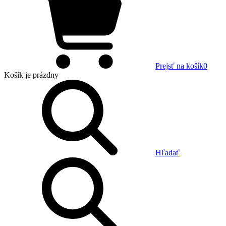
Prejsť na košík
0
Košík
je prázdny
Hľadať