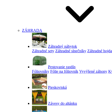
ZÁHRADA
Záhradný nábytok
Záhradné sety
Záhradné slnečníky
Záhradné hojd
Pestovanie rastlín
Fóliovníky
Fólie na fóliovník
Vyvýšené záhony
Kv
Pieskoviská
Závesy do altánku