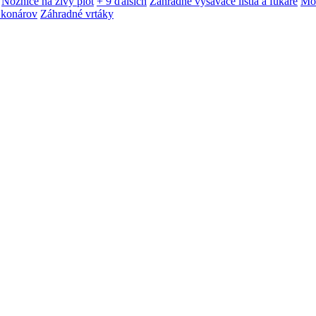
Nožnice na živý plot
+ 9 ďalších
Záhradné vysávače lístia a fukáre
Mot
 konárov
Záhradné vrtáky