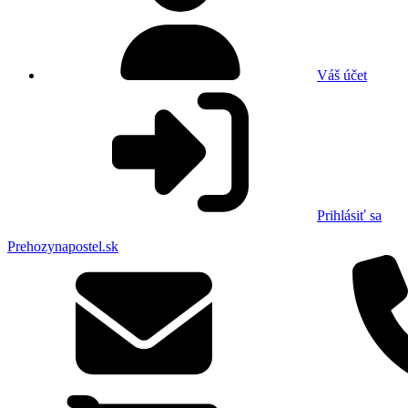
Váš účet
Prihlásiť sa
Prehozynapostel.sk