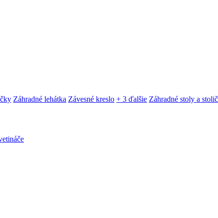
ačky
Záhradné lehátka
Závesné kreslo
+ 3 ďalšie
Záhradné stoly a stoli
etináče