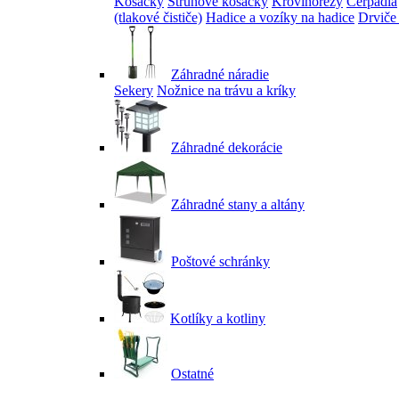
Kosačky
Strunové kosačky
Krovinorezy
Čerpadlá
(tlakové čističe)
Hadice a vozíky na hadice
Drviče
Záhradné náradie
Sekery
Nožnice na trávu a kríky
Záhradné dekorácie
Záhradné stany a altány
Poštové schránky
Kotlíky a kotliny
Ostatné