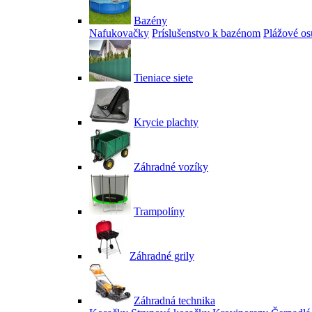
Bazény
Nafukovačky
Príslušenstvo k bazénom
Plážové os
Tieniace siete
Krycie plachty
Záhradné vozíky
Trampolíny
Záhradné grily
Záhradná technika