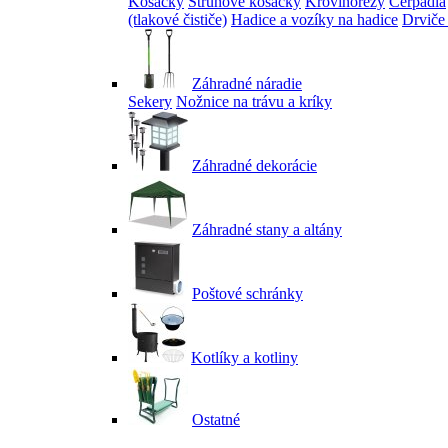
Kosačky
Strunové kosačky
Krovinorezy
Čerpadlá
(tlakové čističe)
Hadice a vozíky na hadice
Drviče
Záhradné náradie
Sekery
Nožnice na trávu a kríky
Záhradné dekorácie
Záhradné stany a altány
Poštové schránky
Kotlíky a kotliny
Ostatné