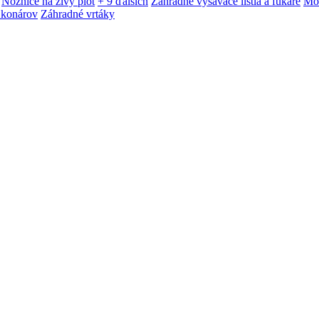
Nožnice na živý plot
+ 9 ďalších
Záhradné vysávače lístia a fukáre
Mot
 konárov
Záhradné vrtáky