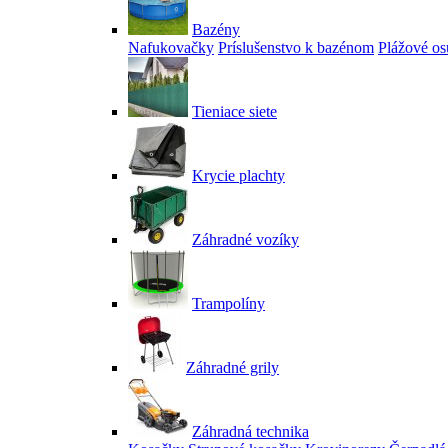
Bazény
Nafukovačky
Príslušenstvo k bazénom
Plážové os
Tieniace siete
Krycie plachty
Záhradné vozíky
Trampolíny
Záhradné grily
Záhradná technika