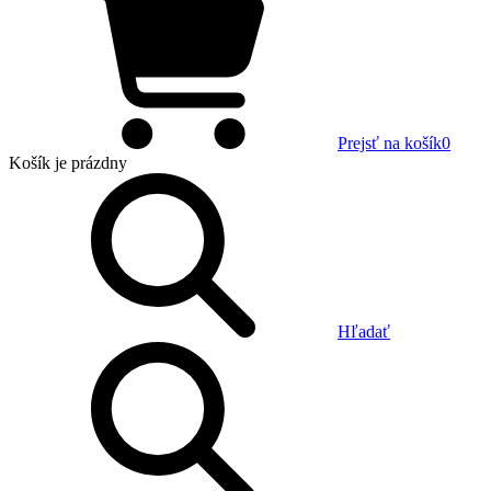
Prejsť na košík
0
Košík
je prázdny
Hľadať