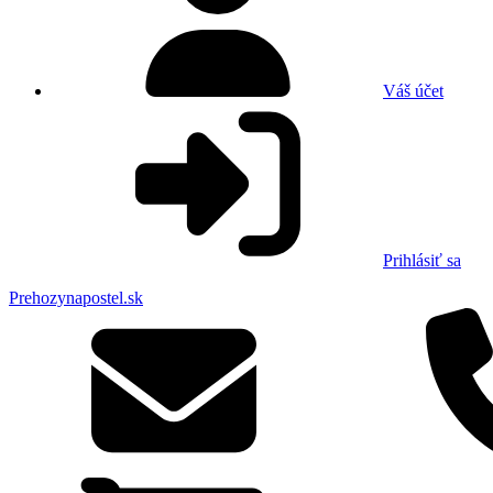
Váš účet
Prihlásiť sa
Prehozynapostel.sk