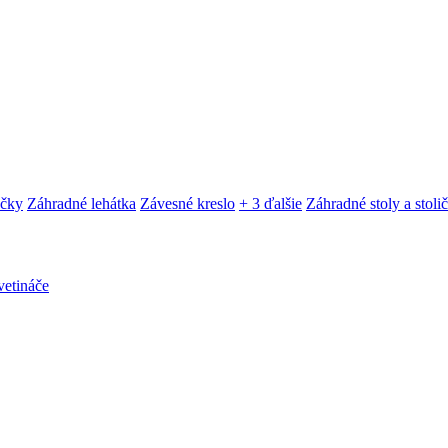
ačky
Záhradné lehátka
Závesné kreslo
+ 3 ďalšie
Záhradné stoly a stoli
etináče