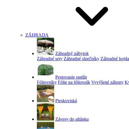
ZÁHRADA
Záhradný nábytok
Záhradné sety
Záhradné slnečníky
Záhradné hojd
Pestovanie rastlín
Fóliovníky
Fólie na fóliovník
Vyvýšené záhony
Kv
Pieskoviská
Závesy do altánku