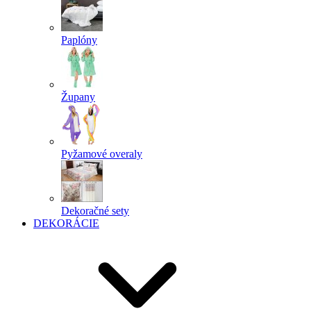
Paplóny
Župany
Pyžamové overaly
Dekoračné sety
DEKORÁCIE