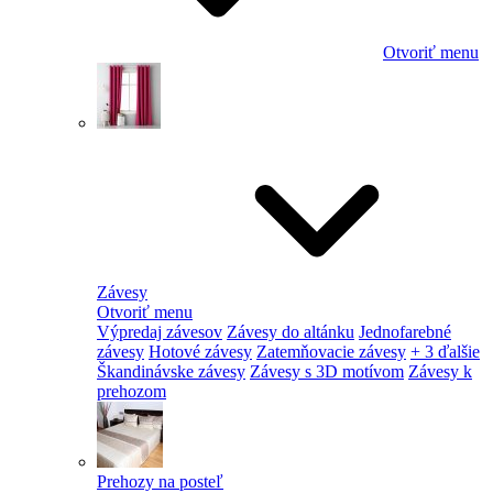
Otvoriť menu
Závesy
Otvoriť menu
Výpredaj závesov
Závesy do altánku
Jednofarebné
závesy
Hotové závesy
Zatemňovacie závesy
+ 3 ďalšie
Škandinávske závesy
Závesy s 3D motívom
Závesy k
prehozom
Prehozy na posteľ