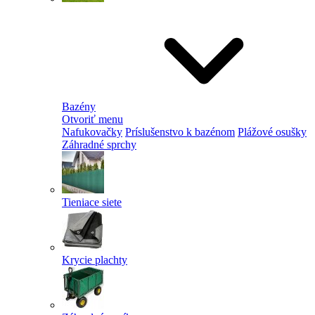
Bazény
Otvoriť menu
Nafukovačky
Príslušenstvo k bazénom
Plážové osušky
Záhradné sprchy
Tieniace siete
Krycie plachty