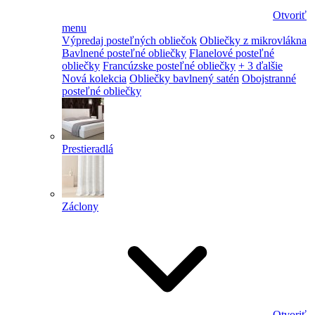
Otvoriť
menu
Výpredaj posteľných obliečok
Obliečky z mikrovlákna
Bavlnené posteľné obliečky
Flanelové posteľné
obliečky
Francúzske posteľné obliečky
+ 3 ďalšie
Nová kolekcia
Obliečky bavlnený satén
Obojstranné
posteľné obliečky
Prestieradlá
Záclony
Otvoriť