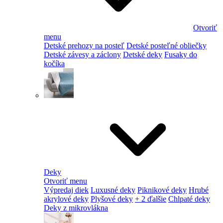
Otvoriť
menu
Detské prehozy na posteľ
Detské posteľné obliečky
Detské závesy a záclony
Detské deky
Fusaky do
kočíka
Deky
Otvoriť menu
Výpredaj diek
Luxusné deky
Piknikové deky
Hrubé
akrylové deky
Plyšové deky
+ 2 ďalšie
Chlpaté deky
Deky z mikrovlákna