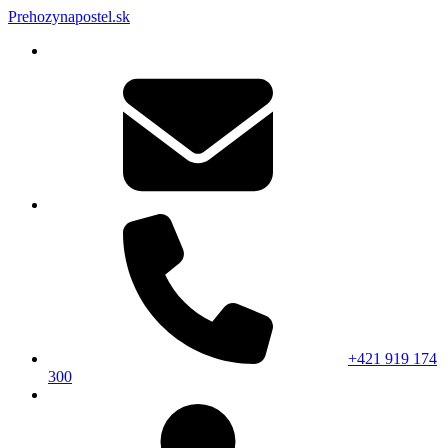
Prehozynapostel.sk
+421 919 174
300