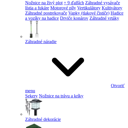
Nožnice na živý plot
+ 9 ďalších
Záhradné vysávače
lístia a fukáre
Motorové píly
Vertikulátory
Kultivátory
Záhradné postrekovače
Vapky (tlakové čističe)
Hadice
a vozíky na hadice
Drviče konárov
Záhradné vrtáky
Záhradné náradie
Otvoriť
menu
Sekery
Nožnice na trávu a kríky
Záhradné dekorácie