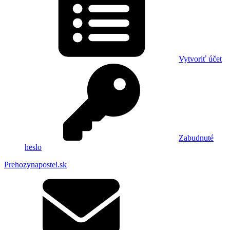
Vytvoriť účet
Zabudnuté
heslo
Prehozynapostel.sk