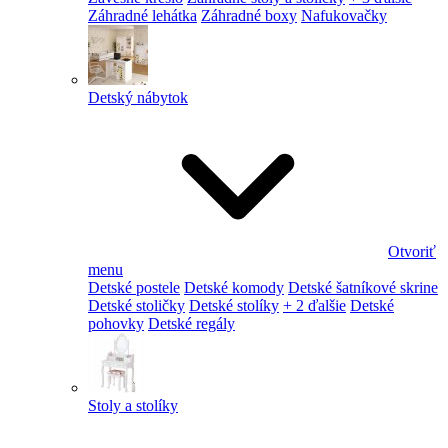
Záhradné lehátka
Záhradné boxy
Nafukovačky
Detský nábytok
Otvoriť
menu
Detské postele
Detské komody
Detské šatníkové skrine
Detské stoličky
Detské stolíky
+ 2 ďalšie
Detské
pohovky
Detské regály
Stoly a stolíky