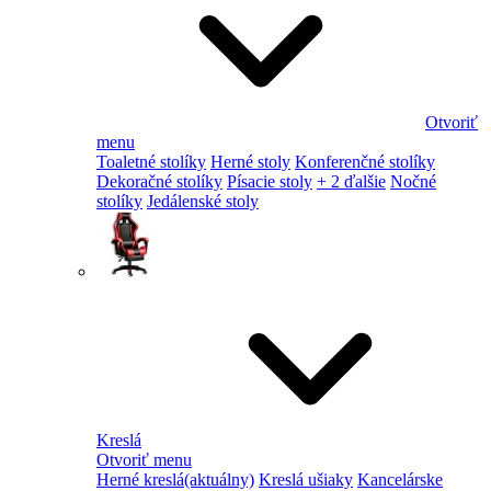
Otvoriť
menu
Toaletné stolíky
Herné stoly
Konferenčné stolíky
Dekoračné stolíky
Písacie stoly
+ 2 ďalšie
Nočné
stolíky
Jedálenské stoly
Kreslá
Otvoriť menu
Herné kreslá
(aktuálny)
Kreslá ušiaky
Kancelárske