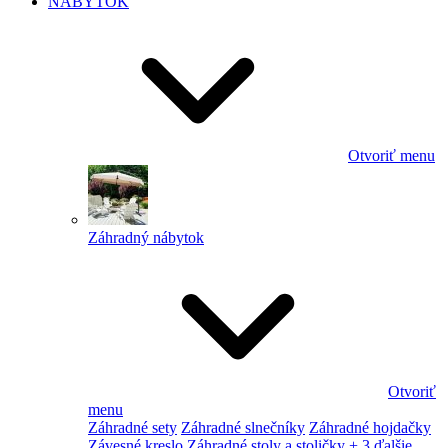
NÁBYTOK
Otvoriť menu
Záhradný nábytok
Otvoriť
menu
Záhradné sety
Záhradné slnečníky
Záhradné hojdačky
Závesné kreslo
Záhradné stoly a stoličky
+ 3 ďalšie