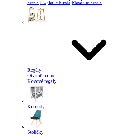
kreslá
Hojdacie kreslá
Masážne kreslá
Regály
Otvoriť menu
Kovové regály
Komody
Stoličky