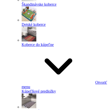
Škandinávske koberce
Detské koberce
Koberce do kúpeľne
Otvoriť
menu
Kúpeľňové predložky