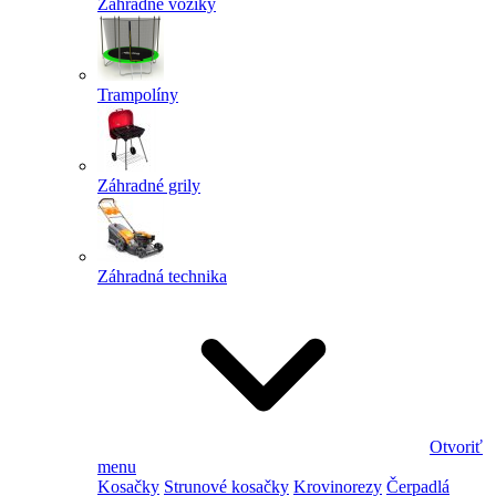
Záhradné vozíky
Trampolíny
Záhradné grily
Záhradná technika
Otvoriť
menu
Kosačky
Strunové kosačky
Krovinorezy
Čerpadlá