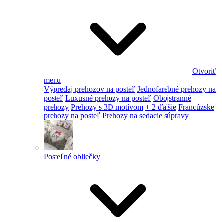
Otvoriť
menu
Výpredaj prehozov na posteľ
Jednofarebné prehozy na
posteľ
Luxusné prehozy na posteľ
Obojstranné
prehozy
Prehozy s 3D motívom
+ 2 ďalšie
Francúzske
prehozy na posteľ
Prehozy na sedacie súpravy
Posteľné obliečky