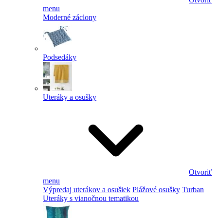
menu
Moderné záclony
Podsedáky
Uteráky a osušky
Otvoriť
menu
Výpredaj uterákov a osušiek
Plážové osušky
Turban
Uteráky s vianočnou tematikou