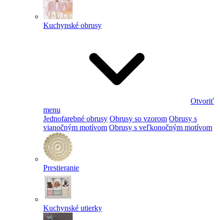
Kuchynské obrusy
Otvoriť
menu
Jednofarebné obrusy
Obrusy so vzorom
Obrusy s
vianočným motívom
Obrusy s veľkonočným motívom
Prestieranie
Kuchynské utierky