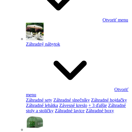
Otvoriť menu
Záhradný nábytok
Otvoriť
menu
Záhradné sety
Záhradné slnečníky
Záhradné hojdačky
Záhradné lehátka
Závesné kreslo
+ 3 ďalšie
Záhradné
stoly a stoličky
Záhradné lavice
Záhradné boxy