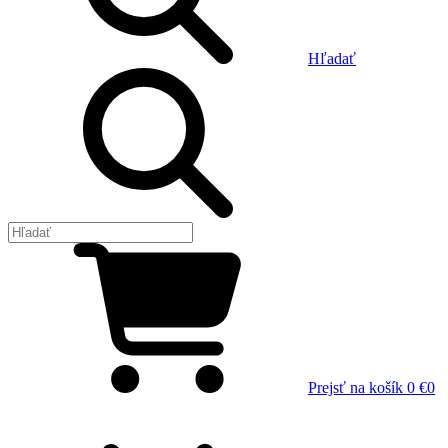
Hľadať
Prejsť na košík
0 €
0