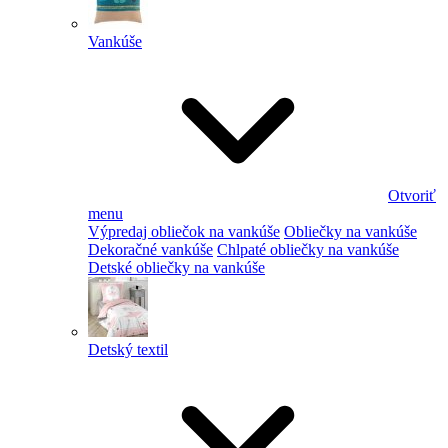
Vankúše
Otvoriť
menu
Výpredaj obliečok na vankúše
Obliečky na vankúše
Dekoračné vankúše
Chlpaté obliečky na vankúše
Detské obliečky na vankúše
Detský textil