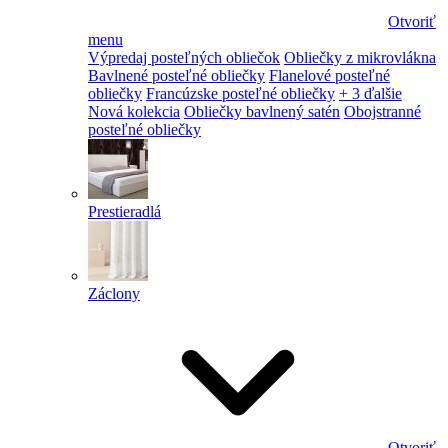
Otvoriť
menu
Výpredaj posteľných obliečok
Obliečky z mikrovlákna
Bavlnené posteľné obliečky
Flanelové posteľné
obliečky
Francúzske posteľné obliečky
+ 3 ďalšie
Nová kolekcia
Obliečky bavlnený satén
Obojstranné
posteľné obliečky
Prestieradlá
Záclony
Otvoriť