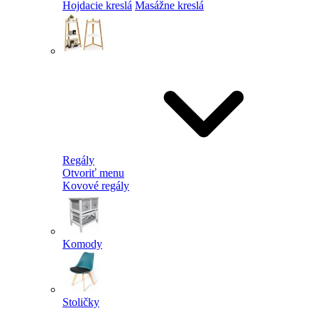
Hojdacie kreslá
Masážne kreslá
Regály
Otvoriť menu
Kovové regály
Komody
Stoličky