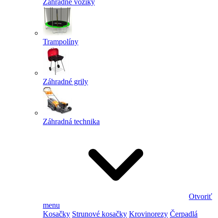
Záhradné vozíky
Trampolíny
Záhradné grily
Záhradná technika
Otvoriť
menu
Kosačky
Strunové kosačky
Krovinorezy
Čerpadlá