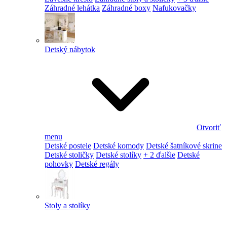
Záhradné lehátka
Záhradné boxy
Nafukovačky
Detský nábytok
Otvoriť
menu
Detské postele
Detské komody
Detské šatníkové skrine
Detské stoličky
Detské stolíky
+ 2 ďalšie
Detské
pohovky
Detské regály
Stoly a stolíky