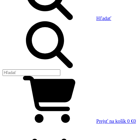
Hľadať
Prejsť na košík
0 €
0