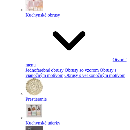
Kuchynské obrusy
Otvoriť
menu
Jednofarebné obrusy
Obrusy so vzorom
Obrusy s
vianočným motívom
Obrusy s veľkonočným motívom
Prestieranie
Kuchynské utierky