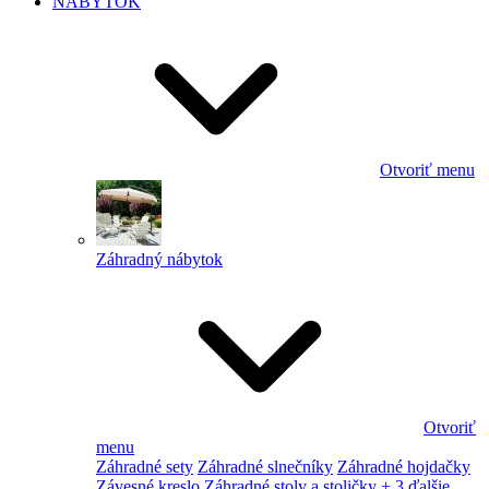
NÁBYTOK
Otvoriť menu
Záhradný nábytok
Otvoriť
menu
Záhradné sety
Záhradné slnečníky
Záhradné hojdačky
Závesné kreslo
Záhradné stoly a stoličky
+ 3 ďalšie