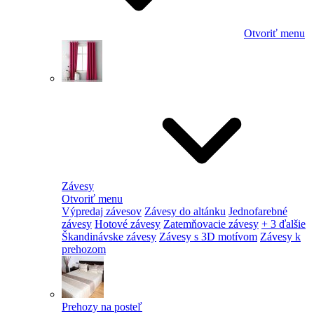
Otvoriť menu
Závesy
Otvoriť menu
Výpredaj závesov
Závesy do altánku
Jednofarebné
závesy
Hotové závesy
Zatemňovacie závesy
+ 3 ďalšie
Škandinávske závesy
Závesy s 3D motívom
Závesy k
prehozom
Prehozy na posteľ