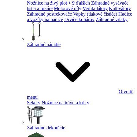
Nožnice na živý plot
+ 9 ďalších
Záhradné vysávače
lístia a fukáre
Motorové píly
Vertikulátory
Kultivátory
Záhradné postrekovače
Vapky (tlakové čističe)
Hadice
a vozíky na hadice
Drviče konárov
Záhradné vrtáky
Záhradné náradie
Otvoriť
menu
Sekery
Nožnice na trávu a kríky
Záhradné dekorácie