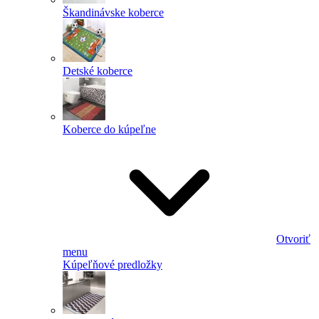
Škandinávske koberce
Detské koberce
Koberce do kúpeľne
Otvoriť
menu
Kúpeľňové predložky