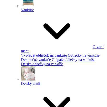
Vankúše
Otvoriť
menu
Výpredaj obliečok na vankúše
Obliečky na vankúše
Dekoračné vankúše
Chlpaté obliečky na vankúše
Detské obliečky na vankúše
Detský textil