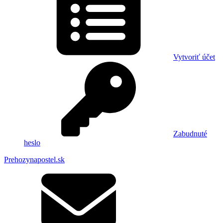
Vytvoriť účet
Zabudnuté
heslo
Prehozynapostel.sk