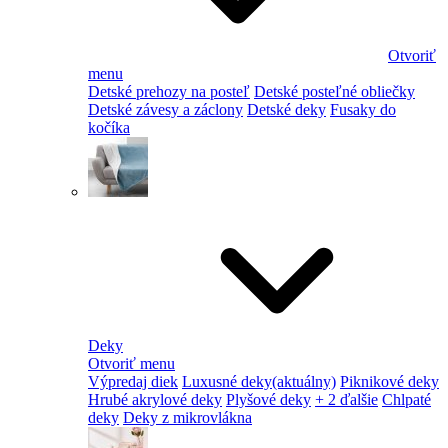
Otvoriť
menu
Detské prehozy na posteľ
Detské posteľné obliečky
Detské závesy a záclony
Detské deky
Fusaky do
kočíka
Deky
Otvoriť menu
Výpredaj diek
Luxusné deky
(aktuálny)
Piknikové deky
Hrubé akrylové deky
Plyšové deky
+ 2 ďalšie
Chlpaté
deky
Deky z mikrovlákna