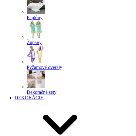
Paplóny
Župany
Pyžamové overaly
Dekoračné sety
DEKORÁCIE