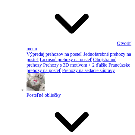
Otvoriť
menu
Výpredaj prehozov na posteľ
Jednofarebné prehozy na
posteľ
Luxusné prehozy na posteľ
Obojstranné
prehozy
Prehozy s 3D motívom
+ 2 ďalšie
Francúzske
prehozy na posteľ
Prehozy na sedacie súpravy
Posteľné obliečky