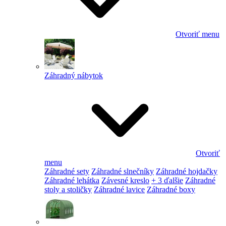
Otvoriť menu
Záhradný nábytok
Otvoriť
menu
Záhradné sety
Záhradné slnečníky
Záhradné hojdačky
Záhradné lehátka
Závesné kreslo
+ 3 ďalšie
Záhradné
stoly a stoličky
Záhradné lavice
Záhradné boxy