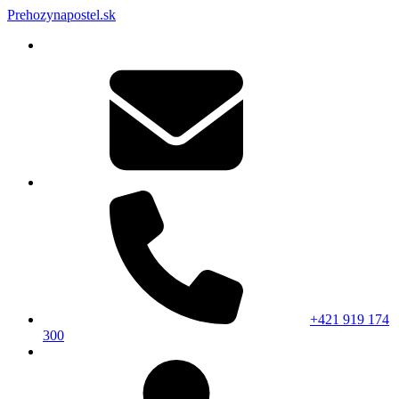
Prehozynapostel.sk
+421 919 174
300