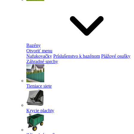
Bazény
Otvoriť menu
Nafukovačky
Príslušenstvo k bazénom
Plážové osušky
Záhradné sprchy
Tieniace siete
Krycie plachty