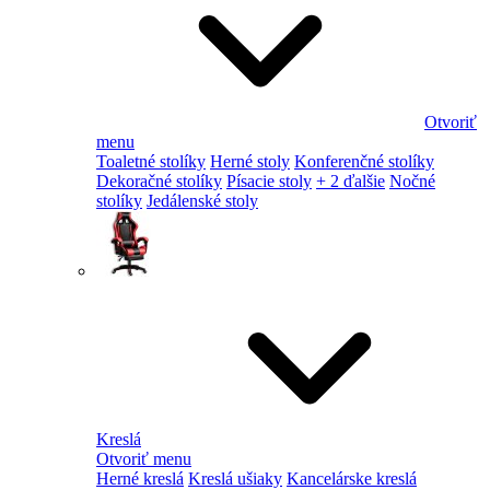
Otvoriť
menu
Toaletné stolíky
Herné stoly
Konferenčné stolíky
Dekoračné stolíky
Písacie stoly
+ 2 ďalšie
Nočné
stolíky
Jedálenské stoly
Kreslá
Otvoriť menu
Herné kreslá
Kreslá ušiaky
Kancelárske kreslá