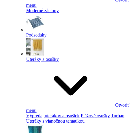
menu
Moderné záclony
Podsedáky
Uteráky a osušky
Otvoriť
menu
Výpredaj uterákov a osušiek
Plážové osušky
Turban
Uteráky s vianočnou tematikou