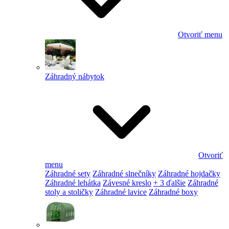
Otvoriť menu
Záhradný nábytok
Otvoriť
menu
Záhradné sety
Záhradné slnečníky
Záhradné hojdačky
Záhradné lehátka
Závesné kreslo
+ 3 ďalšie
Záhradné
stoly a stoličky
Záhradné lavice
Záhradné boxy