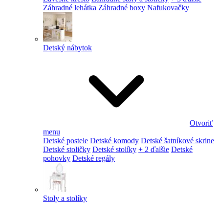
Záhradné lehátka
Záhradné boxy
Nafukovačky
Detský nábytok
Otvoriť
menu
Detské postele
Detské komody
Detské šatníkové skrine
Detské stoličky
Detské stolíky
+ 2 ďalšie
Detské
pohovky
Detské regály
Stoly a stolíky