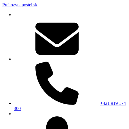
Prehozynapostel.sk
+421 919 174
300