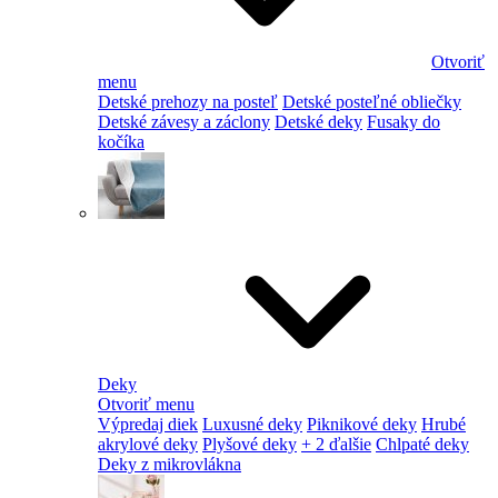
Otvoriť
menu
Detské prehozy na posteľ
Detské posteľné obliečky
Detské závesy a záclony
Detské deky
Fusaky do
kočíka
Deky
Otvoriť menu
Výpredaj diek
Luxusné deky
Piknikové deky
Hrubé
akrylové deky
Plyšové deky
+ 2 ďalšie
Chlpaté deky
Deky z mikrovlákna