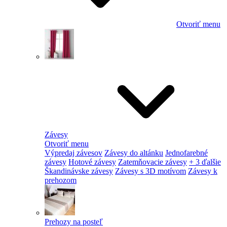
Otvoriť menu
Závesy
Otvoriť menu
Výpredaj závesov
Závesy do altánku
Jednofarebné
závesy
Hotové závesy
Zatemňovacie závesy
+ 3 ďalšie
Škandinávske závesy
Závesy s 3D motívom
Závesy k
prehozom
Prehozy na posteľ