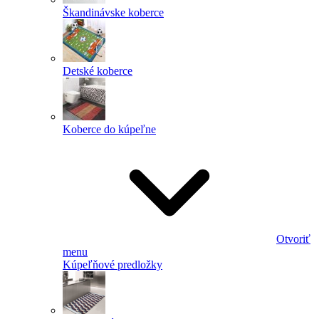
Škandinávske koberce
Detské koberce
Koberce do kúpeľne
Otvoriť
menu
Kúpeľňové predložky