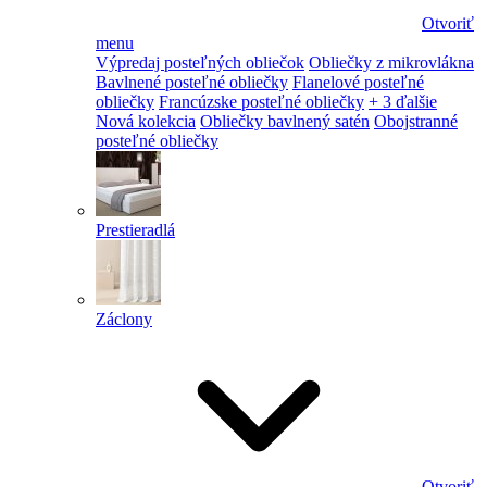
Otvoriť
menu
Výpredaj posteľných obliečok
Obliečky z mikrovlákna
Bavlnené posteľné obliečky
Flanelové posteľné
obliečky
Francúzske posteľné obliečky
+ 3 ďalšie
Nová kolekcia
Obliečky bavlnený satén
Obojstranné
posteľné obliečky
Prestieradlá
Záclony
Otvoriť