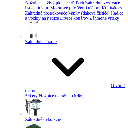
Nožnice na živý plot
+ 9 ďalších
Záhradné vysávače
lístia a fukáre
Motorové píly
Vertikulátory
Kultivátory
Záhradné postrekovače
Vapky (tlakové čističe)
Hadice
a vozíky na hadice
Drviče konárov
Záhradné vrtáky
Záhradné náradie
Otvoriť
menu
Sekery
Nožnice na trávu a kríky
Záhradné dekorácie