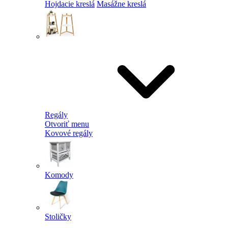
Hojdacie kreslá
Masážne kreslá
Regály
Otvoriť menu
Kovové regály
Komody
Stoličky