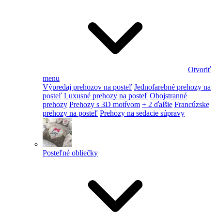
Otvoriť
menu
Výpredaj prehozov na posteľ
Jednofarebné prehozy na
posteľ
Luxusné prehozy na posteľ
Obojstranné
prehozy
Prehozy s 3D motívom
+ 2 ďalšie
Francúzske
prehozy na posteľ
Prehozy na sedacie súpravy
Posteľné obliečky