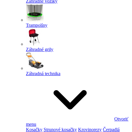
Záhradné vozíky
Trampolíny
Záhradné grily
Záhradná technika
Otvoriť
menu
Kosačky
Strunové kosačky
Krovinorezy
Čerpadlá