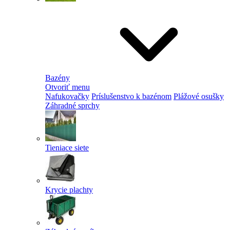
Bazény
Otvoriť menu
Nafukovačky
Príslušenstvo k bazénom
Plážové osušky
Záhradné sprchy
Tieniace siete
Krycie plachty