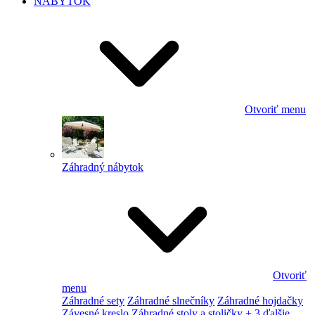
NÁBYTOK
Otvoriť menu
Záhradný nábytok
Otvoriť
menu
Záhradné sety
Záhradné slnečníky
Záhradné hojdačky
Závesné kreslo
Záhradné stoly a stoličky
+ 3 ďalšie