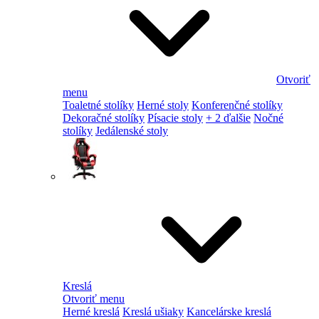
Otvoriť
menu
Toaletné stolíky
Herné stoly
Konferenčné stolíky
Dekoračné stolíky
Písacie stoly
+ 2 ďalšie
Nočné
stolíky
Jedálenské stoly
Kreslá
Otvoriť menu
Herné kreslá
Kreslá ušiaky
Kancelárske kreslá