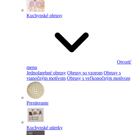
Kuchynské obrusy
Otvoriť
menu
Jednofarebné obrusy
Obrusy so vzorom
Obrusy s
vianočným motívom
Obrusy s veľkonočným motívom
Prestieranie
Kuchynské utierky