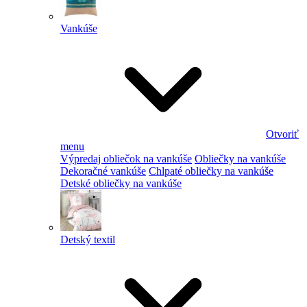
Vankúše
Otvoriť
menu
Výpredaj obliečok na vankúše
Obliečky na vankúše
Dekoračné vankúše
Chlpaté obliečky na vankúše
Detské obliečky na vankúše
Detský textil