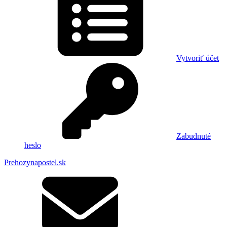
Vytvoriť účet
Zabudnuté
heslo
Prehozynapostel.sk