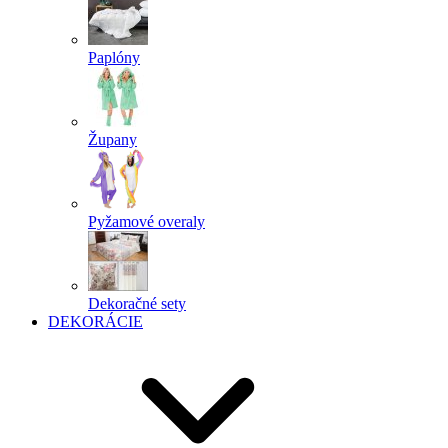
Paplóny
Župany
Pyžamové overaly
Dekoračné sety
DEKORÁCIE