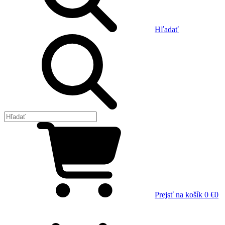
Hľadať
Prejsť na košík
0 €
0