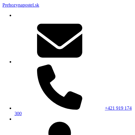
Prehozynapostel.sk
+421 919 174
300