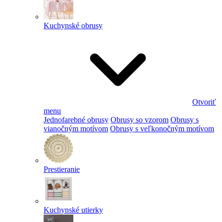
Kuchynské obrusy
Otvoriť
menu
Jednofarebné obrusy
Obrusy so vzorom
Obrusy s
vianočným motívom
Obrusy s veľkonočným motívom
Prestieranie
Kuchynské utierky