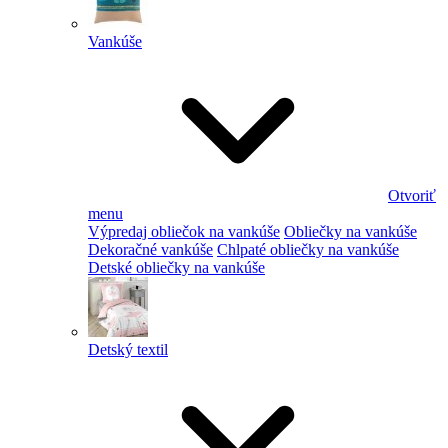
Vankúše
Otvoriť
menu
Výpredaj obliečok na vankúše
Obliečky na vankúše
Dekoračné vankúše
Chlpaté obliečky na vankúše
Detské obliečky na vankúše
Detský textil