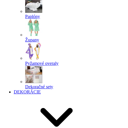
Paplóny
Župany
Pyžamové overaly
Dekoračné sety
DEKORÁCIE