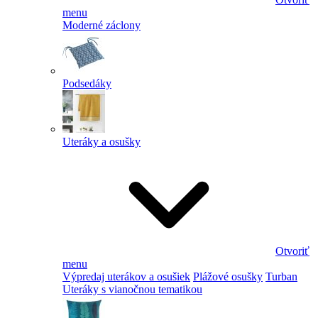
menu
Moderné záclony
Podsedáky
Uteráky a osušky
Otvoriť
menu
Výpredaj uterákov a osušiek
Plážové osušky
Turban
Uteráky s vianočnou tematikou