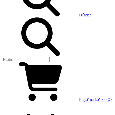
Hľadať
Prejsť na košík
0 €
0