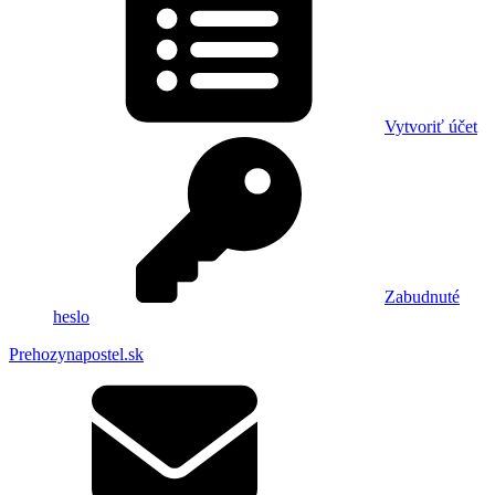
Vytvoriť účet
Zabudnuté
heslo
Prehozynapostel.sk