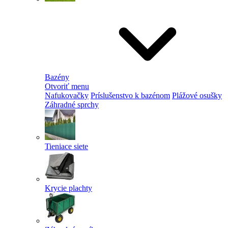
Bazény
Otvoriť menu
Nafukovačky
Príslušenstvo k bazénom
Plážové osušky
Záhradné sprchy
Tieniace siete
Krycie plachty