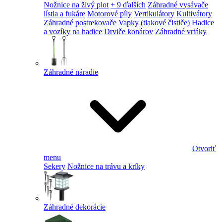
Nožnice na živý plot
+ 9 ďalších
Záhradné vysávače
lístia a fukáre
Motorové píly
Vertikulátory
Kultivátory
Záhradné postrekovače
Vapky (tlakové čističe)
Hadice
a vozíky na hadice
Drviče konárov
Záhradné vrtáky
Záhradné náradie
Otvoriť
menu
Sekery
Nožnice na trávu a kríky
Záhradné dekorácie