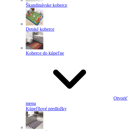
Škandinávske koberce
Detské koberce
Koberce do kúpeľne
Otvoriť
menu
Kúpeľňové predložky