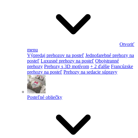
Otvoriť
menu
Výpredaj prehozov na posteľ
Jednofarebné prehozy na
posteľ
Luxusné prehozy na posteľ
Obojstranné
prehozy
Prehozy s 3D motívom
+ 2 ďalšie
Francúzske
prehozy na posteľ
Prehozy na sedacie súpravy
Posteľné obliečky