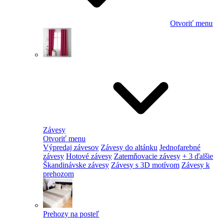
Otvoriť menu
Závesy
Otvoriť menu
Výpredaj závesov
Závesy do altánku
Jednofarebné
závesy
Hotové závesy
Zatemňovacie závesy
+ 3 ďalšie
Škandinávske závesy
Závesy s 3D motívom
Závesy k
prehozom
Prehozy na posteľ