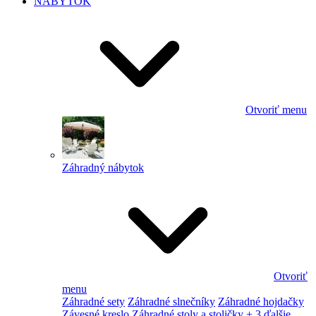
NÁBYTOK
Otvoriť menu
Záhradný nábytok
Otvoriť
menu
Záhradné sety
Záhradné slnečníky
Záhradné hojdačky
Závesné kreslo
Záhradné stoly a stoličky
+ 3 ďalšie