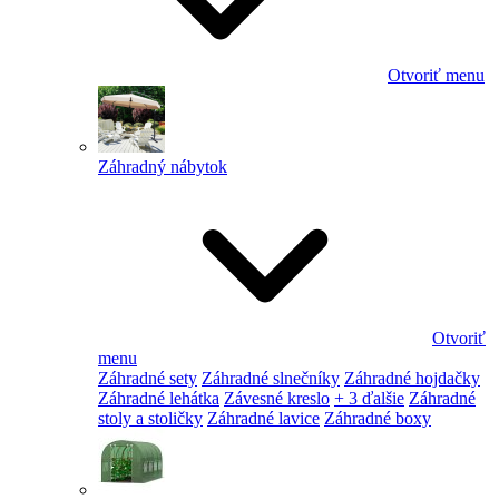
Otvoriť menu
Záhradný nábytok
Otvoriť
menu
Záhradné sety
Záhradné slnečníky
Záhradné hojdačky
Záhradné lehátka
Závesné kreslo
+ 3 ďalšie
Záhradné
stoly a stoličky
Záhradné lavice
Záhradné boxy