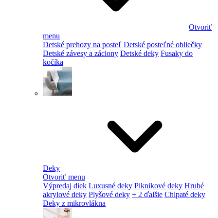
Otvoriť
menu
Detské prehozy na posteľ
Detské posteľné obliečky
Detské závesy a záclony
Detské deky
Fusaky do
kočíka
Deky
Otvoriť menu
Výpredaj diek
Luxusné deky
Piknikové deky
Hrubé
akrylové deky
Plyšové deky
+ 2 ďalšie
Chlpaté deky
Deky z mikrovlákna