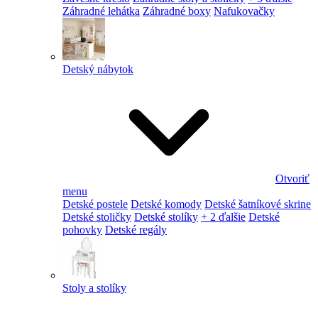
Záhradné lehátka
Záhradné boxy
Nafukovačky
Detský nábytok
Otvoriť
menu
Detské postele
Detské komody
Detské šatníkové skrine
Detské stoličky
Detské stolíky
+ 2 ďalšie
Detské
pohovky
Detské regály
Stoly a stolíky