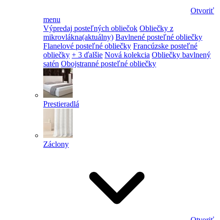
Otvoriť
menu
Výpredaj posteľných obliečok
Obliečky z
mikrovlákna
(aktuálny)
Bavlnené posteľné obliečky
Flanelové posteľné obliečky
Francúzske posteľné
obliečky
+ 3 ďalšie
Nová kolekcia
Obliečky bavlnený
satén
Obojstranné posteľné obliečky
Prestieradlá
Záclony
Otvoriť