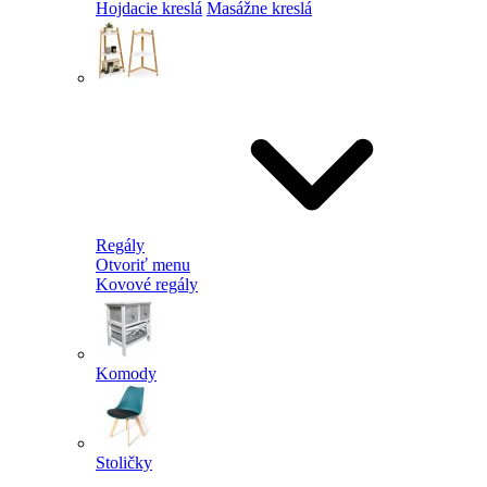
Hojdacie kreslá
Masážne kreslá
Regály
Otvoriť menu
Kovové regály
Komody
Stoličky