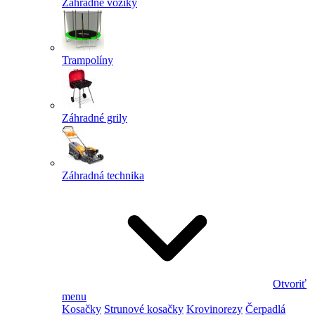
Záhradné vozíky
Trampolíny
Záhradné grily
Záhradná technika
Otvoriť
menu
Kosačky
Strunové kosačky
Krovinorezy
Čerpadlá