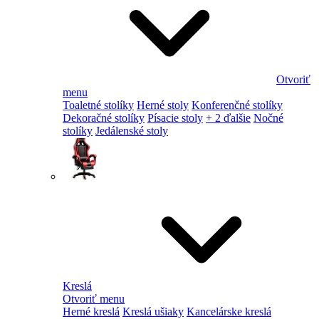
Otvoriť
menu
Toaletné stolíky
Herné stoly
Konferenčné stolíky
Dekoračné stolíky
Písacie stoly
+ 2 ďalšie
Nočné
stolíky
Jedálenské stoly
Kreslá
Otvoriť menu
Herné kreslá
Kreslá ušiaky
Kancelárske kreslá