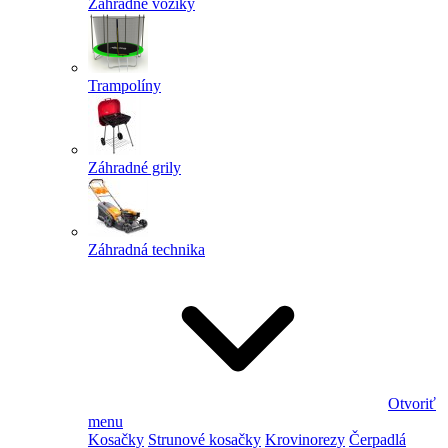
Záhradné vozíky
Trampolíny
Záhradné grily
Záhradná technika
Otvoriť
menu
Kosačky
Strunové kosačky
Krovinorezy
Čerpadlá