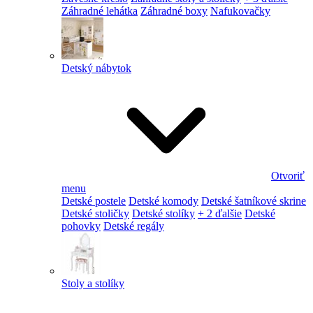
Záhradné lehátka
Záhradné boxy
Nafukovačky
Detský nábytok
Otvoriť
menu
Detské postele
Detské komody
Detské šatníkové skrine
Detské stoličky
Detské stolíky
+ 2 ďalšie
Detské
pohovky
Detské regály
Stoly a stolíky