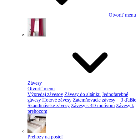
Otvoriť menu
Závesy
Otvoriť menu
Výpredaj závesov
Závesy do altánku
Jednofarebné
závesy
Hotové závesy
Zatemňovacie závesy
+ 3 ďalšie
Škandinávske závesy
Závesy s 3D motívom
Závesy k
prehozom
Prehozy na posteľ