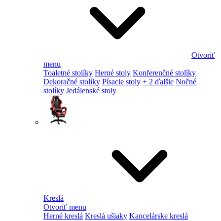
Otvoriť
menu
Toaletné stolíky
Herné stoly
Konferenčné stolíky
Dekoračné stolíky
Písacie stoly
+ 2 ďalšie
Nočné
stolíky
Jedálenské stoly
Kreslá
Otvoriť menu
Herné kreslá
Kreslá ušiaky
Kancelárske kreslá