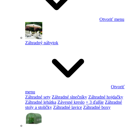
Otvoriť menu
Záhradný nábytok
Otvoriť
menu
Záhradné sety
Záhradné slnečníky
Záhradné hojdačky
Záhradné lehátka
Závesné kreslo
+ 3 ďalšie
Záhradné
stoly a stoličky
Záhradné lavice
Záhradné boxy