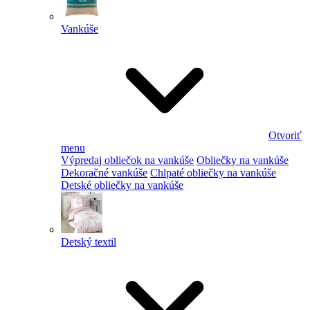
Vankúše
Otvoriť
menu
Výpredaj obliečok na vankúše
Obliečky na vankúše
Dekoračné vankúše
Chlpaté obliečky na vankúše
Detské obliečky na vankúše
Detský textil