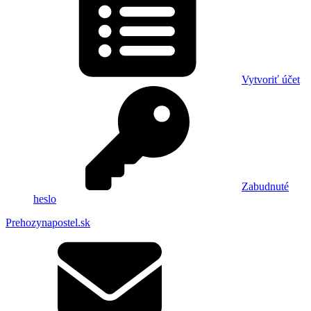
Vytvoriť účet
Zabudnuté
heslo
Prehozynapostel.sk