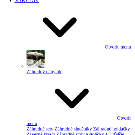
NÁBYTOK
Otvoriť menu
Záhradný nábytok
Otvoriť
menu
Záhradné sety
Záhradné slnečníky
Záhradné hojdačky
Závesné kreslo
Záhradné stoly a stoličky
+ 3 ďalšie