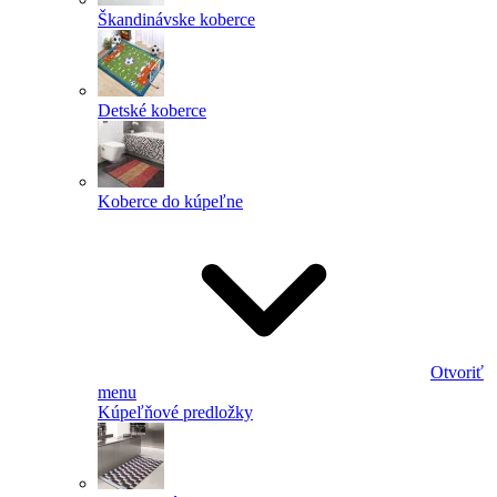
Škandinávske koberce
Detské koberce
Koberce do kúpeľne
Otvoriť
menu
Kúpeľňové predložky