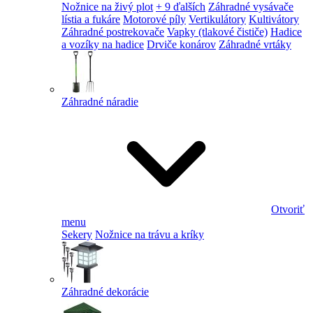
Nožnice na živý plot
+ 9 ďalších
Záhradné vysávače
lístia a fukáre
Motorové píly
Vertikulátory
Kultivátory
Záhradné postrekovače
Vapky (tlakové čističe)
Hadice
a vozíky na hadice
Drviče konárov
Záhradné vrtáky
Záhradné náradie
Otvoriť
menu
Sekery
Nožnice na trávu a kríky
Záhradné dekorácie