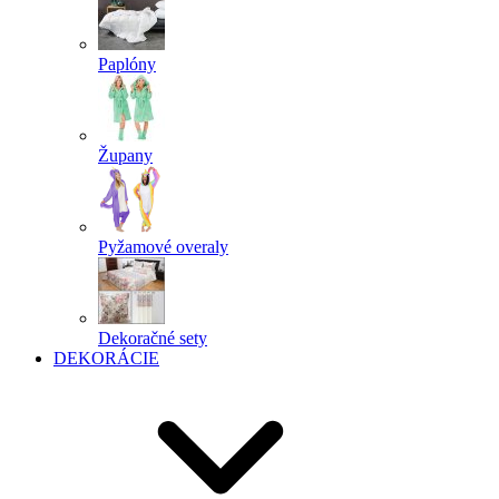
Paplóny
Župany
Pyžamové overaly
Dekoračné sety
DEKORÁCIE