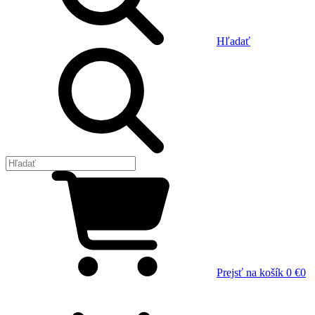
Hľadať
Prejsť na košík
0 €
0