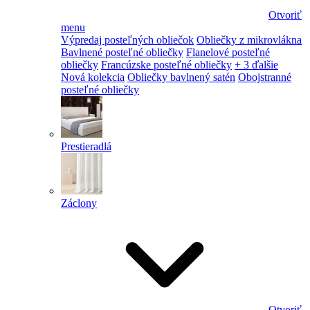
Otvoriť
menu
Výpredaj posteľných obliečok
Obliečky z mikrovlákna
Bavlnené posteľné obliečky
Flanelové posteľné
obliečky
Francúzske posteľné obliečky
+ 3 ďalšie
Nová kolekcia
Obliečky bavlnený satén
Obojstranné
posteľné obliečky
Prestieradlá
Záclony
Otvoriť