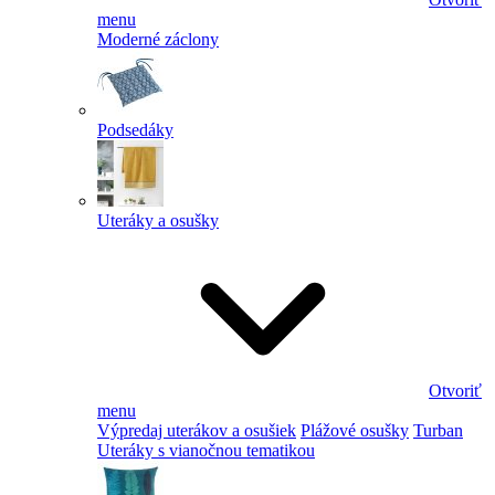
menu
Moderné záclony
Podsedáky
Uteráky a osušky
Otvoriť
menu
Výpredaj uterákov a osušiek
Plážové osušky
Turban
Uteráky s vianočnou tematikou