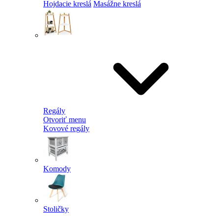
Hojdacie kreslá
Masážne kreslá
Regály
Otvoriť menu
Kovové regály
Komody
Stoličky