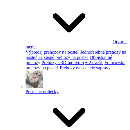
Otvoriť
menu
Výpredaj prehozov na posteľ
Jednofarebné prehozy na
posteľ
Luxusné prehozy na posteľ
Obojstranné
prehozy
Prehozy s 3D motívom
+ 2 ďalšie
Francúzske
prehozy na posteľ
Prehozy na sedacie súpravy
Posteľné obliečky