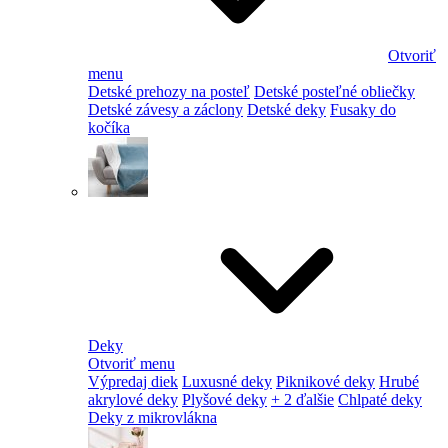
Otvoriť
menu
Detské prehozy na posteľ
Detské posteľné obliečky
Detské závesy a záclony
Detské deky
Fusaky do
kočíka
Deky
Otvoriť menu
Výpredaj diek
Luxusné deky
Piknikové deky
Hrubé
akrylové deky
Plyšové deky
+ 2 ďalšie
Chlpaté deky
Deky z mikrovlákna