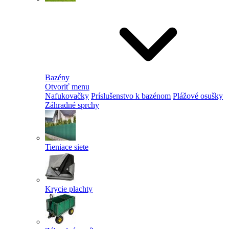
Bazény
Otvoriť menu
Nafukovačky
Príslušenstvo k bazénom
Plážové osušky
Záhradné sprchy
Tieniace siete
Krycie plachty