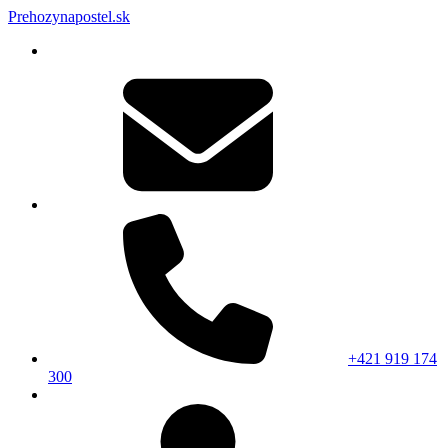
Prehozynapostel.sk
+421 919 174
300