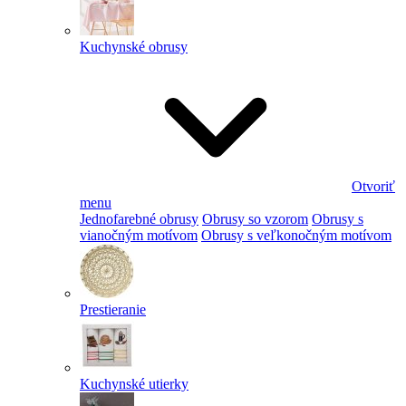
Kuchynské obrusy
Otvoriť
menu
Jednofarebné obrusy
Obrusy so vzorom
Obrusy s
vianočným motívom
Obrusy s veľkonočným motívom
Prestieranie
Kuchynské utierky