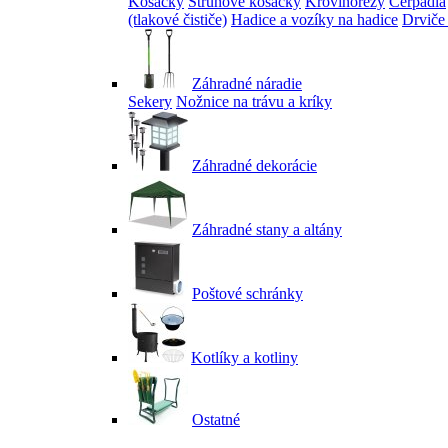
Kosačky
Strunové kosačky
Krovinorezy
Čerpadlá
(tlakové čističe)
Hadice a vozíky na hadice
Drviče
Záhradné náradie
Sekery
Nožnice na trávu a kríky
Záhradné dekorácie
Záhradné stany a altány
Poštové schránky
Kotlíky a kotliny
Ostatné