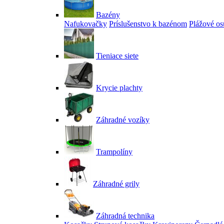
Bazény
Nafukovačky
Príslušenstvo k bazénom
Plážové os
Tieniace siete
Krycie plachty
Záhradné vozíky
Trampolíny
Záhradné grily
Záhradná technika