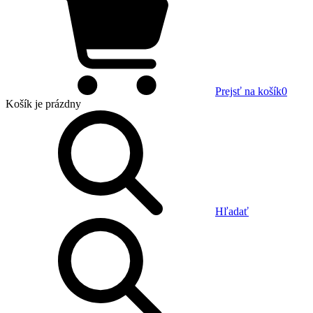
Prejsť na košík
0
Košík
je prázdny
Hľadať