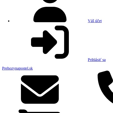
Váš účet
Prihlásiť sa
Prehozynapostel.sk