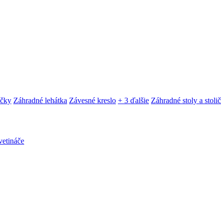
ačky
Záhradné lehátka
Závesné kreslo
+ 3 ďalšie
Záhradné stoly a stoli
etináče