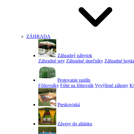
ZÁHRADA
Záhradný nábytok
Záhradné sety
Záhradné slnečníky
Záhradné hojd
Pestovanie rastlín
Fóliovníky
Fólie na fóliovník
Vyvýšené záhony
Kv
Pieskoviská
Závesy do altánku