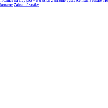
Nožnice na živý plot
+ 9 ďalších
Záhradné vysávače lístia a fukáre
Mot
 konárov
Záhradné vrtáky