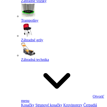
Záhradné vozíky
Trampolíny
Záhradné grily
Záhradná technika
Otvoriť
menu
Kosačky
Strunové kosačky
Krovinorezy
Čerpadlá