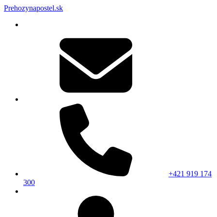
Prehozynapostel.sk
+421 919 174
300