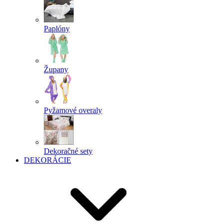
Paplóny
Župany
Pyžamové overaly
Dekoračné sety
DEKORÁCIE