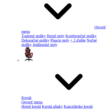
Otvoriť
menu
Toaletné stolíky
Herné stoly
Konferenčné stolíky
Dekoračné stolíky
Písacie stoly
+ 2 ďalšie
Nočné
stolíky
Jedálenské stoly
Kreslá
Otvoriť menu
Herné kreslá
Kreslá ušiaky
Kancelárske kreslá