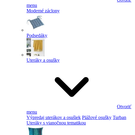
menu
Moderné záclony
Podsedáky
Uteráky a osušky
Otvoriť
menu
Výpredaj uterákov a osušiek
Plážové osušky
Turban
Uteráky s vianočnou tematikou