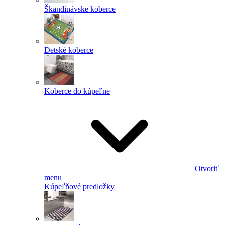
Škandinávske koberce
Detské koberce
Koberce do kúpeľne
Otvoriť
menu
Kúpeľňové predložky