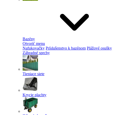
Bazény
Otvoriť menu
Nafukovačky
Príslušenstvo k bazénom
Plážové osušky
Záhradné sprchy
Tieniace siete
Krycie plachty