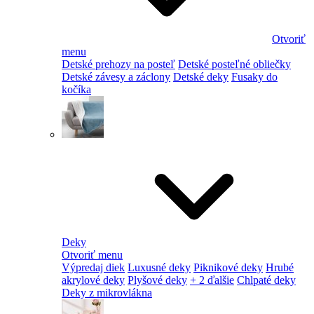
Otvoriť
menu
Detské prehozy na posteľ
Detské posteľné obliečky
Detské závesy a záclony
Detské deky
Fusaky do
kočíka
Deky
Otvoriť menu
Výpredaj diek
Luxusné deky
Piknikové deky
Hrubé
akrylové deky
Plyšové deky
+ 2 ďalšie
Chlpaté deky
Deky z mikrovlákna