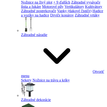
Nožnice na živý plot
+ 9 ďalších
Záhradné vysávače
lístia a fukáre
Motorové píly
Vertikulátory
Kultivátory
Záhradné postrekovače
Vapky (tlakové čističe)
Hadice
a vozíky na hadice
Drviče konárov
Záhradné vrtáky
Záhradné náradie
Otvoriť
menu
Sekery
Nožnice na trávu a kríky
Záhradné dekorácie