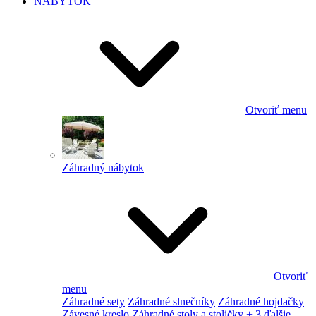
NÁBYTOK
Otvoriť menu
Záhradný nábytok
Otvoriť
menu
Záhradné sety
Záhradné slnečníky
Záhradné hojdačky
Závesné kreslo
Záhradné stoly a stoličky
+ 3 ďalšie