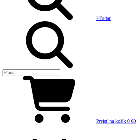
Hľadať
Prejsť na košík
0 €
0