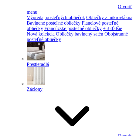
Otvoriť
menu
Výpredaj posteľných obliečok
Obliečky z mikrovlákna
Bavlnené posteľné obliečky
Flanelové posteľné
obliečky
Francúzske posteľné obliečky
+ 3 ďalšie
Nová kolekcia
Obliečky bavlnený satén
Obojstranné
posteľné obliečky
Prestieradlá
Záclony
Otvoriť