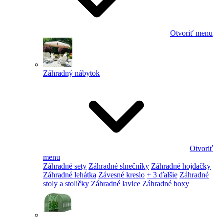
Otvoriť menu
Záhradný nábytok
Otvoriť
menu
Záhradné sety
Záhradné slnečníky
Záhradné hojdačky
Záhradné lehátka
Závesné kreslo
+ 3 ďalšie
Záhradné
stoly a stoličky
Záhradné lavice
Záhradné boxy