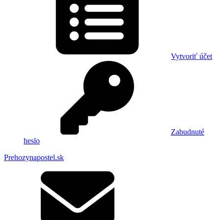
Vytvoriť účet
Zabudnuté
heslo
Prehozynapostel.sk