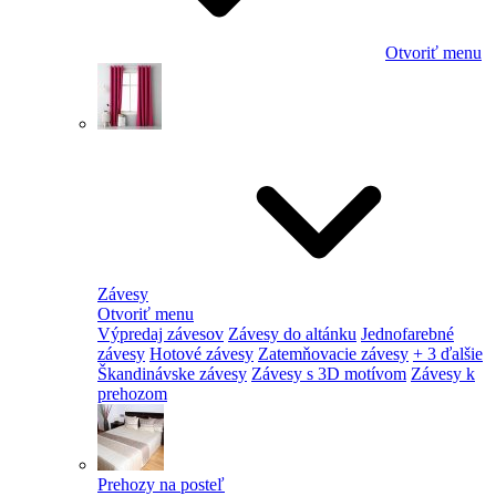
Otvoriť menu
Závesy
Otvoriť menu
Výpredaj závesov
Závesy do altánku
Jednofarebné
závesy
Hotové závesy
Zatemňovacie závesy
+ 3 ďalšie
Škandinávske závesy
Závesy s 3D motívom
Závesy k
prehozom
Prehozy na posteľ