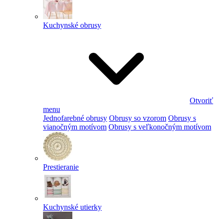
Kuchynské obrusy
Otvoriť
menu
Jednofarebné obrusy
Obrusy so vzorom
Obrusy s
vianočným motívom
Obrusy s veľkonočným motívom
Prestieranie
Kuchynské utierky