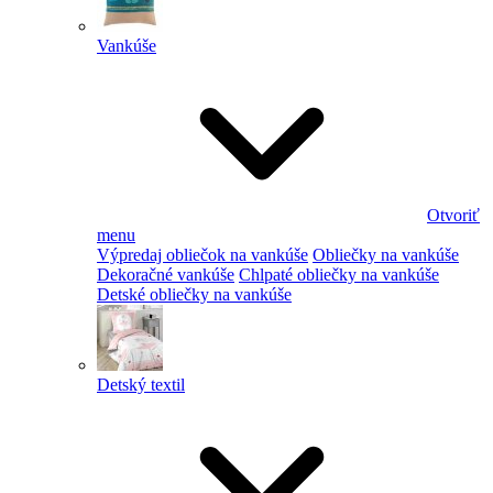
Vankúše
Otvoriť
menu
Výpredaj obliečok na vankúše
Obliečky na vankúše
Dekoračné vankúše
Chlpaté obliečky na vankúše
Detské obliečky na vankúše
Detský textil