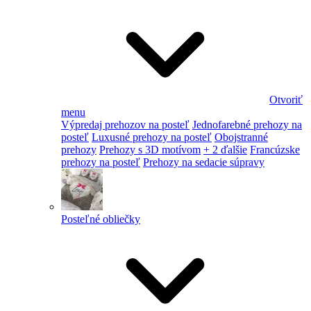
Otvoriť
menu
Výpredaj prehozov na posteľ
Jednofarebné prehozy na
posteľ
Luxusné prehozy na posteľ
Obojstranné
prehozy
Prehozy s 3D motívom
+ 2 ďalšie
Francúzske
prehozy na posteľ
Prehozy na sedacie súpravy
Posteľné obliečky