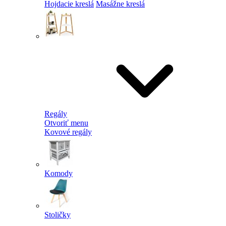
Hojdacie kreslá
Masážne kreslá
Regály
Otvoriť menu
Kovové regály
Komody
Stoličky