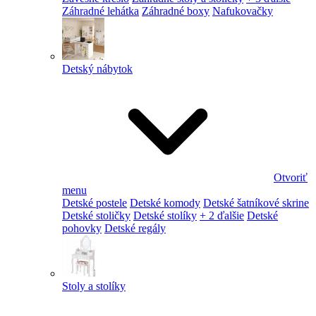
Záhradné lehátka
Záhradné boxy
Nafukovačky
Detský nábytok
Otvoriť
menu
Detské postele
Detské komody
Detské šatníkové skrine
Detské stoličky
Detské stolíky
+ 2 ďalšie
Detské
pohovky
Detské regály
Stoly a stolíky